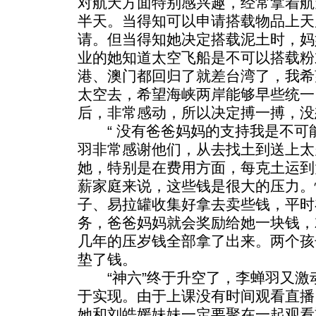
对航天方面特别感兴趣，经常拿着航
半天。当得知可以申请搭载物品上天
请。但当得知她决定搭载泥土时，妈
业的她知道太空飞船是不可以搭载粉
港、澳门都回归了就差台湾了，我希
太空去，希望海峡两岸能够早些统一
后，非常感动，所以决定搏一搏，没
“ 没有爸爸妈妈的支持我是不可能
羽非常感谢他们，从去找土到送上太
她，特别是在费用方面，每克土运到太
薪家庭来说，这些钱是很大的压力。
子、易拉罐收集好拿去卖些钱，平时
务，爸爸妈妈就会奖励给她一块钱，
几年的压岁钱全部拿了出来。两个孩
垫了钱。
“神六”终于升空了，李蝉羽又激
于实现。由于上课没有时间观看直播
她和刘皓媛妹妹一定要聚在一起观看