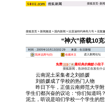
搜狐首页
-
新
搜狐首页
>
新闻频道
>
国内新闻
>
比亚迪特约神舟六号
>
花絮
“神六”搭载10
时间：2005年10月13日02:29 来源：生活新报
进入新闻论坛
我来说两句(
0
)
收藏本文
免费
最经典的幽默小段子
搜狐新闻，告诉你正在发生什
云南泥土采集者之刘皓媛
刘皓媛成了学校的热门人物
昨日下午，正值云南师范大学附
学生们都兴奋的议论：“你们知道吗
泥土，听说是咱们学校一个学生的想