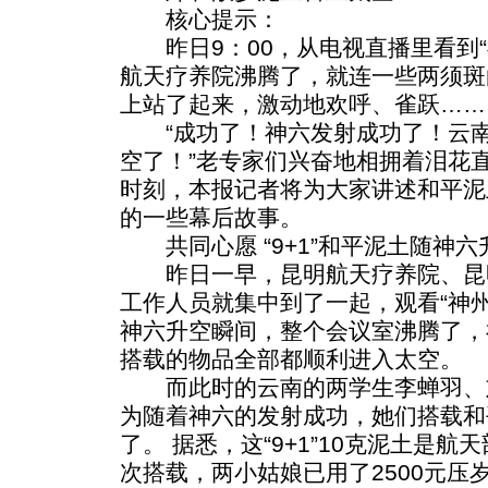
核心提示：
昨日9：00，从电视直播里看到“
航天疗养院沸腾了，就连一些两须斑
上站了起来，激动地欢呼、雀跃……
“成功了！神六发射成功了！云南
空了！”老专家们兴奋地相拥着泪花
时刻，本报记者将为大家讲述和平泥
的一些幕后故事。
共同心愿 “9+1”和平泥土随神六
昨日一早，昆明航天疗养院、昆
工作人员就集中到了一起，观看“神
神六升空瞬间，整个会议室沸腾了，
搭载的物品全部都顺利进入太空。
而此时的云南的两学生李蝉羽、
为随着神六的发射成功，她们搭载和
了。 据悉，这“9+1”10克泥土是
次搭载，两小姑娘已用了2500元压