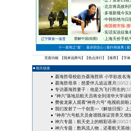
·
辽宁发射21枚
·
北京将高效利
·
多项新规今实
·
中韩拒绝与日
·
南国都市报-搜
·
实话实说征集
·
上海天价手机号
图解中国(组图)
辽宁降第一场雪
十一新闻之“最”： 最赤胆忠心 | 最扑朔迷离 | 
页面功能 【
我来说两句
】【
热点排行
】【
推荐
】【字体
■ 相关链接
聂海胜母校欲办聂海胜班 小学欲改名
聂海胜母亲：慈爱伴儿追运逐月
(10/12 
专访聂海胜妻子：他是为飞行而生的
(10
“神六”落地后航天员将全到清华大学读
费俊龙家人观看“神舟六号” 电视机前盼
我们发射了一个创意—《解放日报》上
“神舟”六号航天员食谱既保证营养又增
神六专题：航天史上的精彩语录
(10/12 
神六专题：数风流人物，还看航天英雄