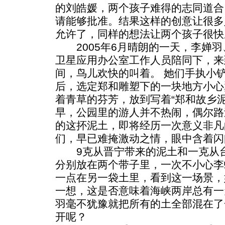
的刘皓媛，两个孩子难得的志同道合
请能够批准。结果这样的创意让很多
允许了，同样的想法让两个孩子很快
2005年6月晴朗的一天，李婵羽
卫星应用办公室工作人员陪同下，来
间，鸟儿欢快的叫着。 她们手执小
后，选定郑和雕塑下的一块地方小心
着青草的芬芳，放到写着“郑和故乡
早，公园里的游人并不热闹，偶尔路
的这抔泥土，即将经历一次意义非凡
们，早已难掩激动之情，眼中含着闪
9克从晋宁带来的泥土和一克从台
分别放在两个带子里，一次不小心李
一点在另一袋土里，看到这一场景，
一想，这是否意味着海峡两岸总有一
羽毫不犹豫就把所有的土全部混在了
开呢？