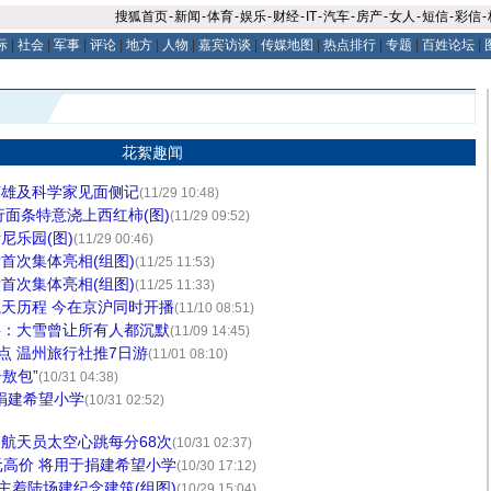
搜狐首页
-
新闻
-
体育
-
娱乐
-
财经
-
IT
-
汽车
-
房产
-
女人
-
短信
-
彩信
-
际
|
社会
|
军事
|
评论
|
地方
|
人物
|
嘉宾访谈
|
传媒地图
|
热点排行
|
专题
|
百姓论坛
|
花絮趣闻
英雄及科学家见面侧记
(11/29 10:48)
行面条特意浇上西红柿(图)
(11/29 09:52)
尼乐园(图)
(11/29 00:46)
首次集体亮相(组图)
(11/25 11:53)
首次集体亮相(组图)
(11/25 11:33)
天历程 今在京沪同时开播
(11/10 08:51)
事：大雪曾让所有人都沉默
(11/09 14:45)
点 温州旅行社推7日游
(11/01 08:10)
舟敖包”
(10/31 04:38)
将捐建希望小学
(10/31 02:52)
航天员太空心跳每分68次
(10/31 02:37)
元高价 将用于捐建希望小学
(10/30 17:12)
主着陆场建纪念建筑(组图)
(10/29 15:04)