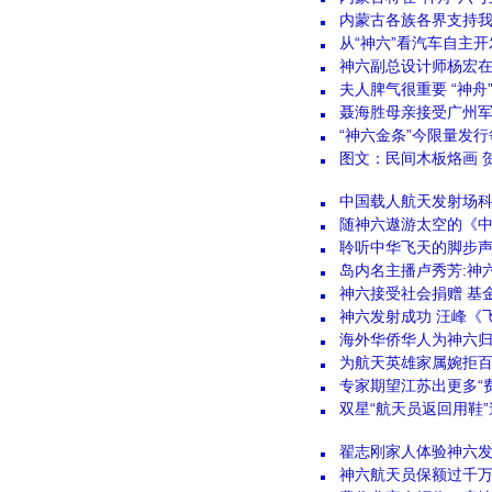
内蒙古各族各界支持
从“神六”看汽车自主
神六副总设计师杨宏
夫人脾气很重要 “神
聂海胜母亲接受广州军
“神六金条”今限量发行
图文：民间木板烙画 贺
中国载人航天发射场科
随神六遨游太空的《
聆听中华飞天的脚步
岛内名主播卢秀芳:神
神六接受社会捐赠 基
神六发射成功 汪峰《
海外华侨华人为神六
为航天英雄家属婉拒
专家期望江苏出更多“
双星“航天员返回用鞋
翟志刚家人体验神六发
神六航天员保额过千万