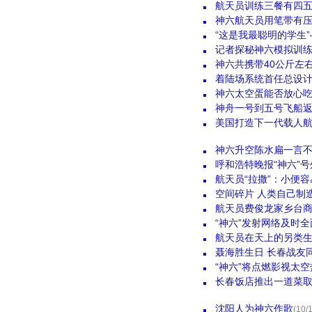
航天员训练三餐有四五
神六航天员用笔带有压力
“这是我最聪明的学生
记者探秘神六模拟训
神六共携带40公斤左
着陆场系统首任总设
神六太空蛋能否放心
神舟一号到五号飞船
美国打造下一代载人航
神六升空陈水扁一言不
呼和浩特晚报“神六”
航天员“拉撒”：小便
空间碎片 人类自己制
航天员费俊龙家乡台商
“神六”发射网络及时
航天员在天上的另类
聂海胜生日 长春战友
“神六”将点燃影视太空
长春饭店推出一道菜取
沈阳人为神六作歌
(10/