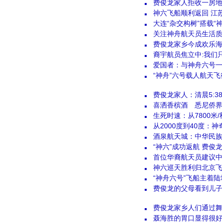
费俊龙家人拒收一房
神六飞船顺利返回 江
大连“杂交构树”搭载“
关注神舟航天员生活
费俊龙家乡今成欢乐海
裔宇航员焦立中:我们
爱国者：与神舟六号
“神舟”六号载人航天
费俊龙家人：清晨5:3
喜洒香槟酒 悉尼侨
生死时速：从7800米/
从2000度到40度：神
酒泉航天城：中华民族
“神六”成功返航 费俊
首位华裔航天员建议
神六巡天胜利归北京
“神舟六号”飞船主着
费俊龙的父母看到儿
费俊龙家乡人们通过
聂海胜的胃口显得很好