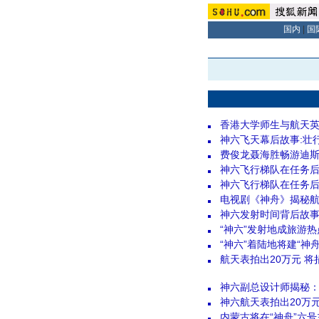
国内
|
国
香港大学师生与航天
神六飞天幕后故事:壮
费俊龙聂海胜畅游迪斯
神六飞行梯队在任务后
神六飞行梯队在任务后
电视剧《神舟》揭秘航
神六发射时间背后故
“神六”发射地成旅游热
“神六”着陆地将建“神
航天表拍出20万元 
神六副总设计师揭秘：
神六航天表拍出20万
内蒙古将在“神舟”六号