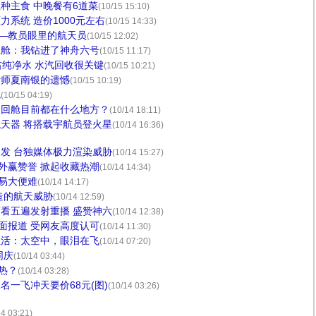
种主食 中晚餐有6道菜
(10/15 15:10)
系统 造价1000元左右
(10/15 14:33)
”—教员眼里的航天员
(10/15 12:02)
练舱：我钻进了神舟六号
(10/15 11:17)
右纯净水 水汽回收很关键
(10/15 10:21)
计师夏南银的遗憾
(10/15 10:19)
吃
(10/15 04:19)
返回舱目前都在什么地方？
(10/14 18:11)
天器 将搭载宇航员登火星
(10/14 16:36)
发 台独媒体极力渲染威胁
(10/14 15:27)
号外赢赞誉 掀起收藏热潮
(10/14 14:34)
容易大便难
(10/14 14:17)
造的航天威胁
(10/14 12:59)
看五遍发射重播 盛赞神六
(10/14 12:38)
全面报道 受网友高度认可
(10/14 11:30)
生活：太空中，眼泪在飞
(10/14 07:20)
同庆
(10/14 03:44)
热？
(10/14 03:28)
名一飞冲天要价68元(图)
(10/14 03:26)
14 03:21)