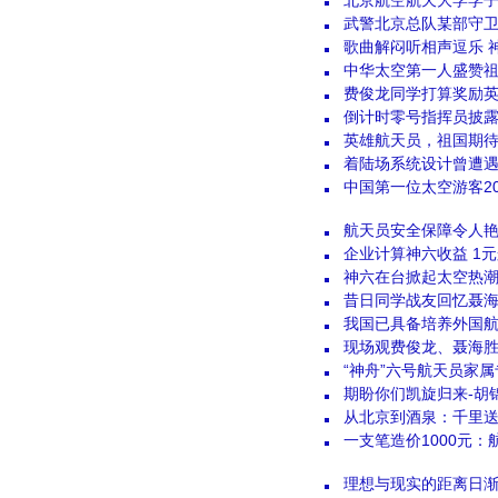
北京航空航天大学学
武警北京总队某部守
歌曲解闷听相声逗乐 
中华太空第一人盛赞
费俊龙同学打算奖励英
倒计时零号指挥员披
英雄航天员，祖国期
着陆场系统设计曾遭
中国第一位太空游客20
航天员安全保障令人艳
企业计算神六收益 1元
神六在台掀起太空热潮
昔日同学战友回忆聂
我国已具备培养外国
现场观费俊龙、聂海
“神舟”六号航天员家
期盼你们凯旋归来-胡
从北京到酒泉：千里
一支笔造价1000元
理想与现实的距离日渐