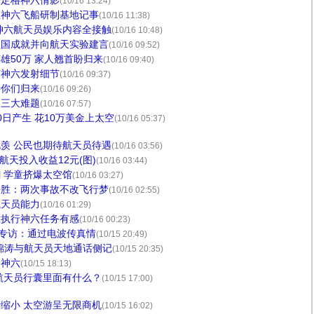
子定格神六倩影
(10/16 13:24)
卫神六飞船研制基地记事
(10/16 11:38)
神六航天员娱乐内容全接触
(10/16 10:48)
祖国成就并向航天实验建言
(10/16 09:52)
雄50万 家人翘首盼归来
(10/16 09:40)
露神六发射细节
(10/16 09:37)
待你们归来
(10/16 09:26)
遇三大难题
(10/16 07:57)
日产生 花10万美金上太空
(10/16 05:37)
羡 公民也期待航天员待遇
(10/16 03:56)
航天投入收益12元(图)
(10/16 03:44)
 学童挤爆太空馆
(10/16 03:27)
海胜：两次事故不改飞行梦
(10/16 02:55)
航天员能力
(10/16 01:29)
胜执行神六任务有感
(10/16 00:23)
属专访：通过电波传真情
(10/15 20:49)
锦涛与航天员天地通话侧记
(10/15 20:35)
送神六
(10/15 18:13)
：航天员行囊里面有什么？
(10/15 17:00)
缩小 太空游呈无限商机
(10/15 16:02)