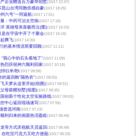
地产企业赠送百万豪华别墅
(10/17 22:47)
苏昆山台湾同胞倍感自豪
(10/17 18:26)
神州六号”一同返航
(10/17 17:51)
质量：中药可治太空病
(10/17 17:18)
洋 英雄母亲喜极而泣(图)
(10/17 16:33)
只是在宇宙中开了个聚会
(10/17 16:18)
一起腾飞
(10/17 14:30)
飞行的基本情况简要回顾
(10/17 11:11)
8 “我心中的石头着地了”
(10/17 11:09)
界热烈庆祝神六顺利回家
(10/17 10:19)
秒到1米/秒
(10/17 09:58)
奇的返回舱“隔热衣”
(10/17 09:55)
飞天梦从这里开始(组图)
(10/17 09:52)
龙父母获赠别墅(组图)
(10/17 09:35)
中国创新个性化太空实验路线
(10/17 09:03)
飞控中心返回现场速写
(10/17 07:58)
陆场曾选河南
(10/17 07:23)
子顺利归来的画面热泪盈眶
(10/17 06:49)
舞龙等方式庆祝航天员返回
(10/17 06:49)
 在吃完巧克力又吃方便面
(10/17 06:29)