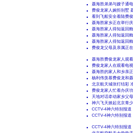
聂海胜弟弟与嫂子通
费俊龙家人婉拒别墅 
看到飞船安全着陆费
聂海胜家乡正在举行
聂海胜家人得知返回
聂海胜家人得知返回
聂海胜家人得知返回
费俊龙父母及亲属正
聂海胜费俊龙家人观看
费俊龙家人在观看电
聂海胜的家人和乡亲
杨利伟羡慕费俊龙和聂
北京航天城张灯结彩 
费俊龙家人忙着办庆功
天地对话牵动家乡父
神六飞天掀起北京青
CCTV-4神六特别报
CCTV-4神六特别报
CCTV-4神六特别报