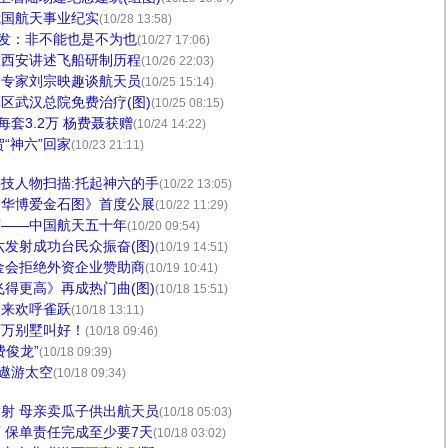
我国航天事业纪实
(10/28 13:58)
开发：非不能也是不为也
(10/27 17:06)
在西安讲述飞船研制历程
(10/26 22:03)
舟”专家刘宗映趣谈航天员
(10/25 15:14)
区武汉总院免费治疗(图)
(10/25 08:15)
每套3.2万 杨费聂获赠
(10/24 14:22)
“神六”回家
(10/23 21:11)
技人物扫描:托起神六的手
(10/22 13:05)
中华博爱金石图》首度公展
(10/22 11:29)
声——中国航天五十年
(10/20 09:54)
六发射成功台民众振奋(图)
(10/19 14:51)
金会拒绝外资企业赞助商
(10/19 10:41)
飞得更高》再成热门曲(图)
(10/18 15:51)
归来欢呼雀跃
(10/18 13:11)
百万别墅叫好！
(10/18 09:46)
费俊龙”
(10/18 09:39)
”遨游太空
(10/18 09:34)
射 母亲卖瓜子供出航天员
(10/18 05:03)
 保单责任完成至少要7天
(10/18 03:02)