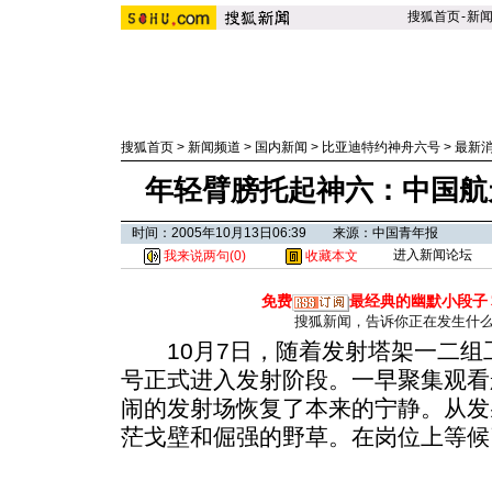
搜狐首页
-
新
搜狐首页
>
新闻频道
>
国内新闻
>
比亚迪特约神舟六号
>
最新
年轻臂膀托起神六：中国航
时间：2005年10月13日06:39 来源：中国青年报
进入新闻论坛
我来说两句(
0
)
收藏本文
免费
最经典的幽默小段子
搜狐新闻，告诉你正在发生什
10月7日，随着发射塔架一二组
号正式进入发射阶段。一早聚集观看
闹的发射场恢复了本来的宁静。从发
茫戈壁和倔强的野草。在岗位上等候