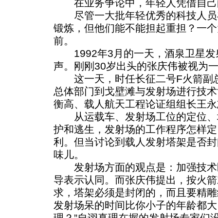
在业务争论中，年轻人凭借自己
尽管一大批年轻优秀的科技人员
锻炼，但他们能不能担起重担？一个
前。
1992年3月的一天，酒泉卫星发
声。刚刚30岁出头的张庆伟被视为
这一天，时任长征二号F火箭副总
总体部门到戈壁滩与发射场进行技术
衡高、载人航天工程论证组组长王永
从运载车、发射场工位的定位、
护和逃生，发射场的工作程序怎样定
利。但当讨论到载人发射塔架是否封
味儿。
发射场方面的观点是：加强技术
导表示认同。而张庆伟提出，按火箭
求，塔架必须是封闭的，而且要精雕
发射场呆的时间比你小子的年龄都大
理？”自诩真理在握的发射场专家们