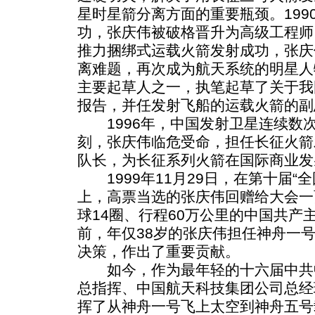
星时星箭分离方面的重要瓶颈。199
功，张庆伟被破格晋升为高级工程师
推力捆绑式运载火箭发射成功，张庆
离难题，再次成为航天系统的明星人物
主要起草人之一，执笔起草了关于我
报告，并任发射飞船的运载火箭的副
1996年，中国发射卫星连续数
刻，张庆伟临危受命，担任长征火箭
队长，为长征系列火箭在国际商业发
1999年11月29日，在第十届“
上，高票当选的张庆伟回赠给大会一
球14圈、行程60万公里的中国共产
前，年仅38岁的张庆伟担任神舟一
决策，作出了重要贡献。
如今，作为最年轻的十六届中共
总指挥、中国航天科技集团公司总经
挥了从神舟一号飞上太空到神舟五号