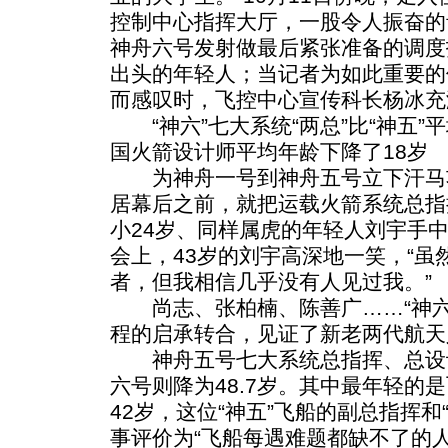
控制中心指挥大厅，一股令人振奋的
神舟六号发射做最后紧张准备的调度
出头的年轻人；当记者为如此重要的
而感叹时，飞控中心宣传科长杨冰充
“神六”七大系统“两总”比“神五”平
国火箭设计师平均年龄下降了18岁
为神舟一号到神舟五号立下汗马
居幕后之前，就把运载火箭系统总指
小24岁、同样属虎的年轻人刘宇手
会上，43岁的刘宇高深地一笑，“
者，但我相信几乎没有人见过我。”
尚志、张柏楠、陈善广……“神六
程的启承转合，见证了新老两代航天
神舟五号七大系统总指挥、总设计师
六号则降为48.7岁。其中最年轻的
42岁，这位“神五”飞船的副总指挥和
事评价为“飞船每遇难题都缺不了的