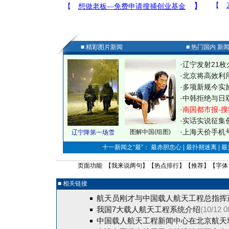
■ 精彩图片新闻
■ 热门国内 新
·
辽宁发射21枚
·
北京将高效利
·
多项新规今实
·
中韩拒绝与日
·
南国都市报-搜
·
实话实说征集
·
上海天价手机号
图解中国(组图)
辽宁降第一场雪
十一新闻之“最”： 最赤胆忠心 | 最扑朔迷离 | 
页面功能 【
我来说两句
】【
热点排行
】【
推荐
】【字体
■ 相关链接
航天员刚才与中国载人航天工程总指挥
我国7大载人航天工程系统介绍
(10/12 0
中国载人航天工程新闻中心在北京航天