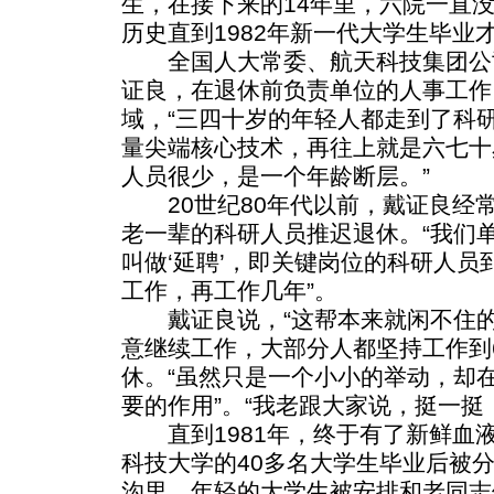
生，在接下来的14年里，六院一直
历史直到1982年新一代大学生毕业
全国人大常委、航天科技集团公司
证良，在退休前负责单位的人事工作
域，“三四十岁的年轻人都走到了科
量尖端核心技术，再往上就是六七十
人员很少，是一个年龄断层。”
20世纪80年代以前，戴证良经
老一辈的科研人员推迟退休。“我们
叫做‘延聘’，即关键岗位的科研人
工作，再工作几年”。
戴证良说，“这帮本来就闲不住的
意继续工作，大部分人都坚持工作到6
休。“虽然只是一个小小的举动，却
要的作用”。“我老跟大家说，挺一挺
直到1981年，终于有了新鲜血
科技大学的40多名大学生毕业后被
沟里。年轻的大学生被安排和老同志