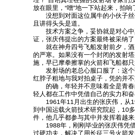
放在眼里，“噌”地一下站起来，拍响
没想到对面这位属牛的小伙子丝
且讲得头头是道。
技术方案之争，妥协就是对心中
证，张庆伟提出的方案最终被采纳了
就在神舟四号飞船发射前夕，酒泉
的严寒。如果没有一个封闭的发射塔
施，早已摩拳擦掌的火箭和飞船都只
发射场的老总心服口服了：这个
红脖子粗地与我对拍桌子，凭的并不
的确，年轻并不意味着全是青春
轻人都在工作中凭借自己的实力和奋
1961年11月出生的张庆伟，从1
到中国运载火箭技术研究院起，10
件，他几乎都参与其中并发挥着越来
1988年，刚刚毕业的张庆伟凭
过硬功夫，解决了用长征三号火箭发