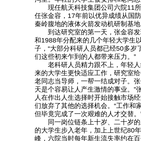
现任航天科技集团公司六院11所
任张金容，17年前以优异成绩从国
秦岭腹地的液体火箭发动机研制基地
到达研究室的第一天，张金容发现，
和1988年分配来的几个年轻大学生
子，“大部分科研人员都已经50多
们这些初来乍到的人都带来压力。”
老科研人员精力跟不上，年轻人
来的大学生更快适应工作，研究室给
老同志当导师，一帮一结成对子。张
天是个容易让人产生激情的事业。”
人在作出人生选择时开始接触市场经
们放弃了其他的选择机会。“工作和
但毕竟完成了一次艰难的人才交替。
同一岗位链条上十岁、二十岁的差
的大学生步入老年，加上上世纪80
峰，六院当时每年新生流失率约在百