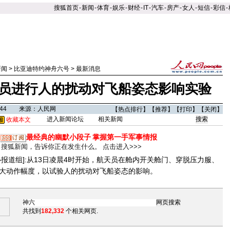
搜狐首页
-
新闻
-
体育
-
娱乐
-
财经
-
IT
-
汽车
-
房产
-
女人
-
短信
-
彩信
-
新闻
>
比亚迪特约神舟六号
>
最新消息
员进行人的扰动对飞船姿态影响实验
06:44 来源：人民网
【
热点排行
】【
推荐
】【
打印
】【
关闭
】
进入新闻论坛
相关新闻
收藏本文
最经典的幽默小段子
掌握第一手军事情报
搜狐新闻，告诉你正在发生什么。
点击进入>>>
道组]:从13日凌晨4时开始，航天员在舱内开关舱门、穿脱压力服、
大动作幅度，以试验人的扰动对飞船姿态的影响。
共找到
182,332
个相关网页.