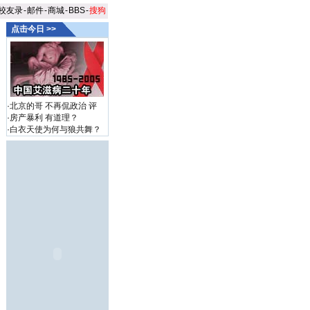
校友录
-
邮件
-
商城
-
BBS
-
搜狗
点击今日 >>
·
北京的哥 不再侃政治
评
·
房产暴利 有道理？
·
白衣天使为何与狼共舞？