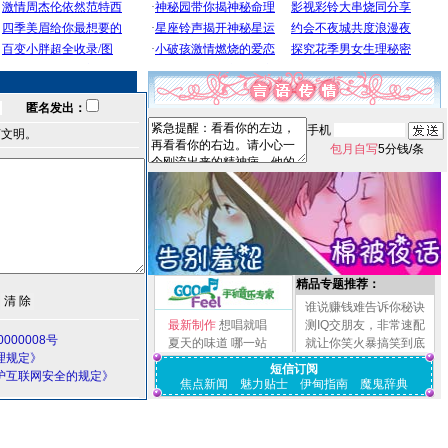
匿名发出：
手机
言文明。
包月自写
5分钱/条
精品专题推荐：
谁说赚钱难告诉你秘诀
最新制作
想唱就唱
测IQ交朋友，非常速配
000008号
夏天的味道
哪一站
就让你笑火暴搞笑到底
理规定》
短信订阅
护互联网安全的规定》
焦点新闻
魅力贴士
伊甸指南
魔鬼辞典