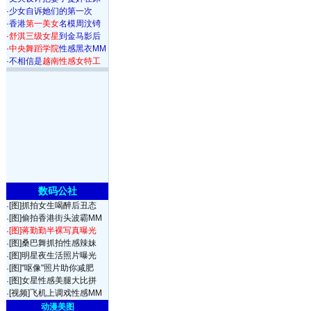
·
少女自诉她们的第一次
·
香港
第一美女
名模周汶锜
·
舒淇三级女星
到金马影后
·
中央舞蹈学院
性感黑衣MM
·
不相信是
越南性感女特工
数码公社
[图]抓拍女生喝醉后丑态
·
[图]偷拍香港街头波霸MM
·
[图]蒋勤勤半裸写真曝光
·
[图]桑巴舞抓拍性感辣妹
·
[图]明星夜生活照片曝光
·
[图]"呕像"照片助你减肥
·
[图]女星性感美腿大比拼
·
[视频]飞机上调戏性感MM
·
动漫美图