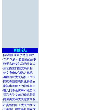
百姓论坛
·
[游戏]赚钱大亨财色兼收
·
70年代的人能看懂的故事
·
数千东欧女郎沦为性奴隶
·
演艺圈里的性交易真相
·
处女身份使我陷入尴尬
·
再婚后成丈夫砧板上的肉
·
网恋奇遇变态男化身美女
·
老婆出差留下的神秘留言
·
在女同事色诱中不能自拔
·
我和大学女老师偷吃禁果
·
两位美女与丈夫做爱经验
·
在宾馆的床上丈夫的朋友
·
丈夫设计把妻子捉奸在床