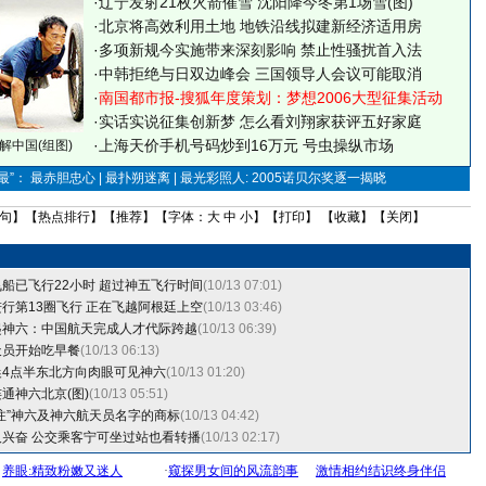
·
辽宁发射21枚火箭催雪 沈阳降今冬第1场雪(图)
·
北京将高效利用土地 地铁沿线拟建新经济适用房
·
多项新规今实施带来深刻影响 禁止性骚扰首入法
·
中韩拒绝与日双边峰会 三国领导人会议可能取消
·
南国都市报-搜狐年度策划：梦想2006大型征集活动
·
实话实说征集创新梦
怎么看刘翔家获评五好家庭
·
上海天价手机号码炒到16万元 号虫操纵市场
解中国(组图)
”： 最赤胆忠心 | 最扑朔迷离 | 最光彩照人: 2005诺贝尔奖逐一揭晓
句
】【
热点排行
】【
推荐
】【字体：
大
中
小
】【
打印
】 【
收藏
】【
关闭
】
船已飞行22小时 超过神五飞行时间
(10/13 07:01)
行第13圈飞行 正在飞越阿根廷上空
(10/13 03:46)
起神六：中国航天完成人才代际跨越
(10/13 06:39)
天员开始吃早餐
(10/13 06:13)
4点半东北方向肉眼可见神六
(10/13 01:20)
通神六北京(图)
(10/13 05:51)
注”神六及神六航天员名字的商标
(10/13 04:42)
兴奋 公交乘客宁可坐过站也看转播
(10/13 02:17)