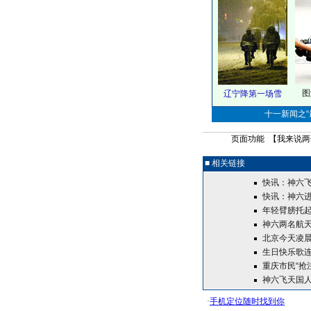
图
辽宁降第一场雪
十一新闻之“最
页面功能 【
我来说两
■ 相关链接
快讯：神六飞
快讯：神六进
年轻臂膀托
神六两名航
北京今天凌晨
生日快乐歌连
重庆市民“抢
神六飞天国人