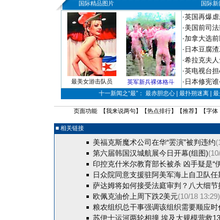
国际精品图片
国际新
·
英国再爆虐
·
美国前司法
·
加拿大选前
·
日本豆腐渣
·
希拉克夫人
·
英电视台担
·
日本修宪谁
最美女游击队员
英军新兵裸体格斗
十一新闻之“最”： 最赤胆忠心 | 最扑朔迷离 | 
页面功能 【
我来说两句
】【
热点排行
】【
推荐
】【字体
■ 相关链接
美福克斯魔术公司在华“罢演”被判违约
(
第六届韩国汉城航展今日开幕(组图)
(10
印控克什米尔教育部长被杀 凶手疑是“伊
日众院同意支援驻阿美军海上自卫队任
萨达姆将如何接受法庭审判？八大细节
欧佩克油价上周下跌2美元
(10/18 13:29)
粮农组织总干事强调该组织需要顺应时
苏伊士运河两轮相撞 埃及大规模营救13