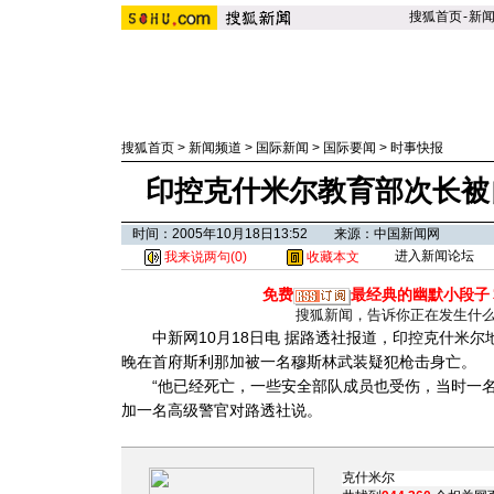
搜狐首页
-
新
搜狐首页
>
新闻频道
>
国际新闻
>
国际要闻
>
时事快报
印控克什米尔教育部次长被
时间：2005年10月18日13:52 来源：中国新闻网
进入新闻论坛
我来说两句(
0
)
收藏本文
免费
最经典的幽默小段子
搜狐新闻，告诉你正在发生什
中新网10月18日电 据路透社报道，印控克什米尔地区教育部
晚在首府斯利那加被一名穆斯林武装疑犯枪击身亡。
“他已经死亡，一些安全部队成员也受伤，当时一名
加一名高级警官对路透社说。