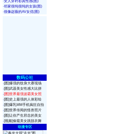
·
女人穿衬衫真性感(图)
·
邻家很纯很纯的女孩(图)
·
很像赵薇的AV女优(图)
数码公社
[图]爆强的纹身大赛现场
·
[图]武器美女性感大比拼
·
[图]世界最强波霸美女照
·
[图]史上最强的人体彩绘
·
[图]爆乳MM手机疯狂自拍
·
[图]世界传闻的怪兽照片
·
[图]让你产生邪念的美女
·
[视频]偷窥美女跳脱衣舞
·
动漫专区