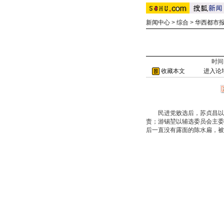
新闻中心
>
综合
>
华西都市
时间：
收藏本文
进入论
民进党败选后，苏贞昌以党主
责；游锡堃以辅选委员会主委
后一直没有露面的陈水扁，被党