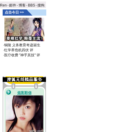
aRen
-
邮件
-
博客
-
BBS
-
搜狗
点击今日 >>
·
铜陵 义务教育奇迹诞生
·
红学界危机四伏
评
·
医疗收费 "神乎其技"
评