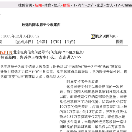
搜狐首页
-
新闻
-
体育
-
娱乐
-
财经
-
IT
-
汽车
-
房产
-
家居
-
女人
-
TV
-
Chin
报
败选后陈水扁至今未露面
2005年12月05日06:52
我来说两句(
0
)
坛
【
热点排行
】【
推荐
】【
打印
】【
关闭
】
北京租房信息何处寻?订阅免费RSS租房信息!
搜狐新闻，告诉你正在发生什么。
点击进入>>>
席身份为政党选举大败负责；谢长廷以“行政院长”身份为中央“执政”弊案负
身份为辅选无力保不住宜兰县负责。党主席苏贞昌请辞后，党内慢慢开始检讨。选
籍“立委”批评“选前话太多，选后话太少”。
阿扁支持者全面衰退
这是民进党创党以来最彻底的一次挫
败，势力范围大幅度急速紧缩到只剩浊水溪
以南。而即使是仅存的南部绿色堡垒，民进
党也已掌握不了绝对优势。除高雄县仍保有
10万票的领先差距，台南县得票差距由上届
的近2万票缩小到1.3万多票，屏东县领先优
势从6.37万票骤减至仅2万票，即使陈水扁
的家乡台南县，当选的民进党苏焕智一路让
国民党的郭添财紧追，最后仅以1万多票险
胜。这些数据都显示民进党败选已不只是南