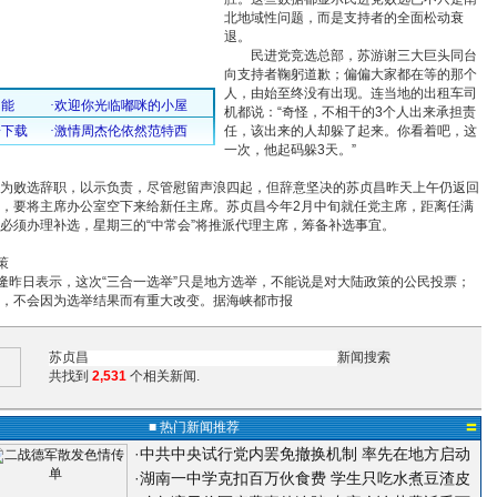
北地域性问题，而是支持者的全面松动衰
退。
民进党竞选总部，苏游谢三大巨头同台
向支持者鞠躬道歉；偏偏大家都在等的那个
人，由始至终没有出现。连当地的出租车司
机都说：“奇怪，不相干的3个人出来承担责
任，该出来的人却躲了起来。你看着吧，这
一次，他起码躲3天。”
败选辞职，以示负责，尽管慰留声浪四起，但辞意坚决的苏贞昌昨天上午仍返回
，要将主席办公室空下来给新任主席。苏贞昌今年2月中旬就任党主席，距离任满
必须办理补选，星期三的“中常会”将推派代理主席，筹备补选事宜。
策
昨日表示，这次“三合一选举”只是地方选举，不能说是对大陆政策的公民投票；
，不会因为选举结果而有重大改变。据海峡都市报
共找到
2,531
个相关新闻.
■ 热门新闻推荐
〓
·
中共中央试行党内罢免撤换机制 率先在地方启动
·
湖南一中学克扣百万伙食费 学生只吃水煮豆渣皮