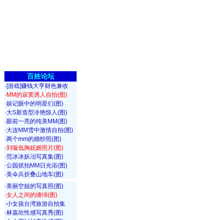
百姓论坛
·
[游戏]赚钱大亨财色兼收
·
MM的寂寞诱人自拍(图)
·
娱记眼中的明星们(图)
·
大S新造型冷艳惊人(图)
·
眼前一亮的纯美MM(图)
·
大连MM雪中激情自拍(图)
·
两个mm的婚纱照(图)
·
刘璇低胸妩媚照片(图)
·
范冰冰妖冶写真集(图)
·
公园抓拍MM日光浴(图)
·
美伞兵折叠山地车(图)
·
美丽空姐的写真照(图)
·
女人之间的缠绵(图)
·
小女孩台湾旅游自拍集
·
林嘉欣性感写真秀(图)