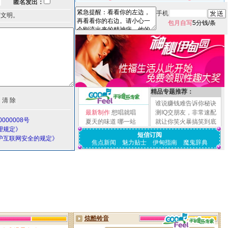
匿名发出：
手机
言文明。
包月自写
5分钱/条
精品专题推荐：
谁说赚钱难告诉你秘诀
最新制作
想唱就唱
测IQ交朋友，非常速配
000008号
夏天的味道
哪一站
就让你笑火暴搞笑到底
理规定》
短信订阅
护互联网安全的规定》
焦点新闻
魅力贴士
伊甸指南
魔鬼辞典