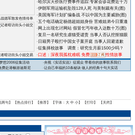
·
哈尔滨天价医疗费事件追踪:专家会诊花费近千万
·
伊朗军用运输机坠毁128人死 与美制裁有关(图)
·
美国海军计划扩编备战 不以中国为主要威胁(图)
二战德军散发色情传单
·
五个电话确定杨德超姐姐身份 苦难姐弟今日重逢
·
网上出现乞讨网站 假冒乞丐年收入达数十万(图)
·
复旦一名研究生虐猫受谴责 当事人否认挖抠猫眼
·
日籍男子殴打中国女子案开庭 当事人回避道歉
·
征集择校故事
调查：研究生月薪1500少吗？
·
口述：深夜我孤枕难眠
免费
性情故事
记者暗访街头小姐交易
梦想2006征集活动
·
央视《实话实说》征观众 带着你的故事联系我们
免费赴港畅游迪斯尼
·
让自己幸福的10条秘诀
做人的经典十句大实话
说两句
】 【
热点排行
】 【
推荐
】 【字体：
大
中
小
】 【
打印
】 【
关闭
】