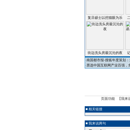
复旦硕士以挖猫眼为乐
街边洗头房最沉沦的夜
·
南国都市报-搜狐年度策划：
·
票选中国互联网产业百强，
页面功能 【
我来
■ 相关链接
■ 我来说两句