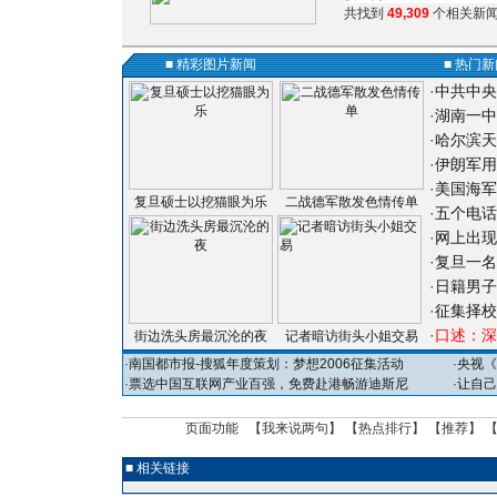
共找到
49,309
个相关新闻
■ 精彩图片新闻
■ 热门
·
中共中央
·
湖南一中
·
哈尔滨天
·
伊朗军用
·
美国海军
复旦硕士以挖猫眼为乐
二战德军散发色情传单
·
五个电话
·
网上出现
·
复旦一名
·
日籍男子
·
征集择校
·
口述：深
街边洗头房最沉沦的夜
记者暗访街头小姐交易
·
南国都市报-搜狐年度策划：梦想2006征集活动
·
央视《
·
票选中国互联网产业百强，免费赴港畅游迪斯尼
·
让自己
页面功能 【
我来说两句
】 【
热点排行
】 【
推荐
】 
■ 相关链接