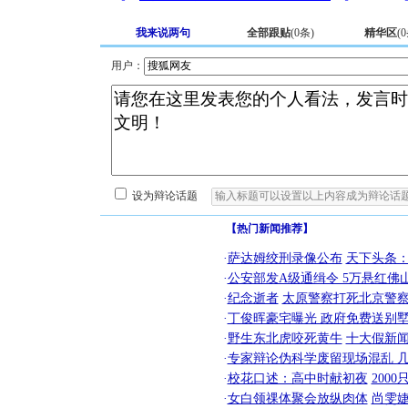
我来说两句
全部跟贴
(
0
条)
精华区
(
0
用户：
设为辩论话题
【热门新闻推荐】
·
萨达姆绞刑录像公布
天下头条
·
公安部发A级通缉令 5万悬红佛山
·
纪念逝者
太原警察打死北京警察
·
丁俊晖豪宅曝光 政府免费送别墅
·
野生东北虎咬死黄牛
十大假新
·
专家辩论伪科学废留现场混乱 几
·
校花口述：高中时献初夜
200
·
女白领祼体聚会放纵肉体
尚雯婕