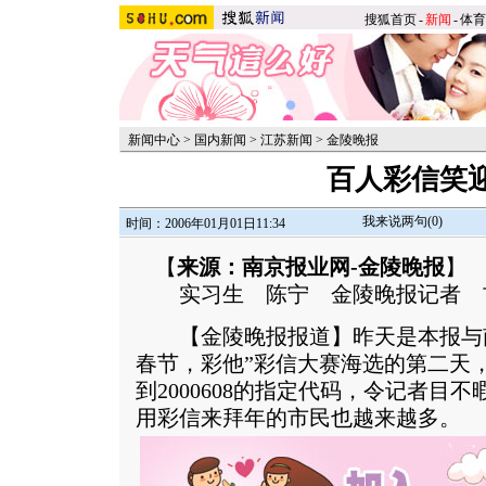
搜狐首页
-
新闻
-
体育
新闻中心
>
国内新闻
>
江苏新闻
>
金陵晚报
百人彩信笑
我来说两句(
0
)
时间：2006年01月01日11:34
【
来源：南京报业网-金陵晚报
】
实习生 陈宁 金陵晚报记者 
【金陵晚报报道】昨天是本报与南
春节，彩他”彩信大赛海选的第二天
到2000608的指定代码，令记者目
用彩信来拜年的市民也越来越多。