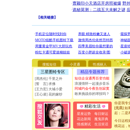
·
曹颖印小天酒店开房照被爆
野
·
诡秘莫测：二战五大未解之谜
【
相关链接
】
[圣诞节]
你太多，
要平安！
搜狐短信
小灵通
性感丽人
[圣诞节]
能正大光明
三星图铃专区
精品专题推荐
天都要快
短信企业通秀百变功能
[周杰伦] 千里之外
[圣诞节]
浪漫情怀一起漫步音乐
[誓 言] 求佛
如意,快乐
同城约会今夜告别寂寞
[王力宏] 大城小爱
[元旦]
看
敢来挑战你的球技吗？
[王心凌] 花的嫁纱
断电。爱
你是我专
[元旦]
如
精彩生活
起；二是
星座运势
每日财运
离。水晶
花边新闻
魔鬼辞典
[元旦]
今日运程
当
情感测试
生活笑话
泣，这痛
桃花运，