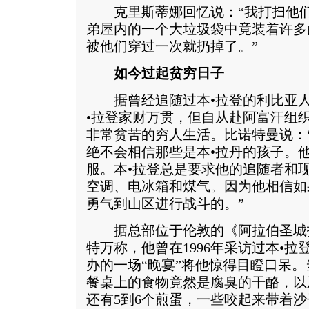
克里斯蒂娜回忆说：“我打扫他们
弟屋内的一个大垃圾袋中竟装着许多
被他们穿过一次就扔掉了。”
如今过起贫穷日子
据曾经追随过本•拉登的利比亚人
•拉登家财万贯，但自从赴阿富汗组
非常贫苦的穷人生活。比诺特曼说：
绝不会相信那些是本•拉丹的孩子。
服。本•拉登总是要求他的追随者和
空调、电冰箱和煤气。因为他相信如
勇气到山区进行战斗的。”
据总部位于伦敦的《阿拉伯圣城报
特万称，他曾在1996年采访过本•拉
办的一场“晚宴”将他惊得目瞪口呆。
餐桌上的食物竟然是腐臭的干酪，以
还有5到6个煎蛋，一些咬起来带着