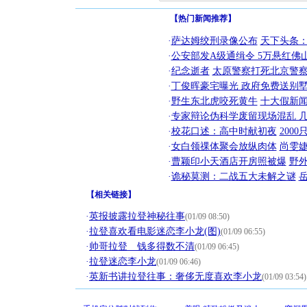
【热门新闻推荐】
·
萨达姆绞刑录像公布
天下头条
·
公安部发A级通缉令 5万悬红佛山
·
纪念逝者
太原警察打死北京警察
·
丁俊晖豪宅曝光 政府免费送别墅
·
野生东北虎咬死黄牛
十大假新
·
专家辩论伪科学废留现场混乱 几
·
校花口述：高中时献初夜
200
·
女白领祼体聚会放纵肉体
尚雯婕
·
曹颖印小天酒店开房照被爆
野
·
诡秘莫测：二战五大未解之谜
【
相关链接
】
·
英报披露拉登神秘往事
(01/09 08:50)
·
拉登喜欢看电影迷恋李小龙(图)
(01/09 06:55)
·
帅哥拉登 钱多得数不清
(01/09 06:45)
·
拉登迷恋李小龙
(01/09 06:46)
·
英新书讲拉登往事：奢侈无度喜欢李小龙
(01/09 03:54)