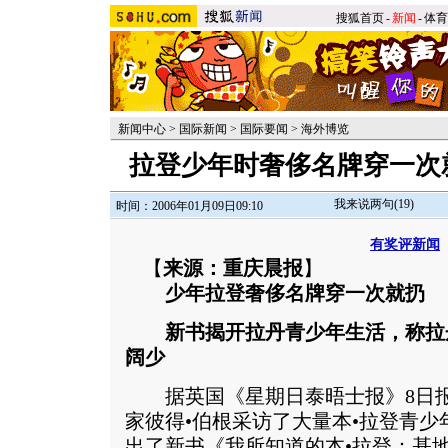
搜狐首页
-
新闻
-
体育
新闻中心
>
国际新闻
>
国际要闻
>
海外博览
拉登少年时奢侈名牌穿一次
我来说两句(
19
)
时间：2006年01月09日09:10
有奖评新闻
【
来源：重庆晨报
】
少年拉登奢侈名牌穿一次就扔
新书揭开拉丹青少年生活，称拉
阔少
据英国《星期日泰晤士报》8日报
家彼得•伯根采访了大量本•拉登青
出了新书《我所知道的本•拉登：基