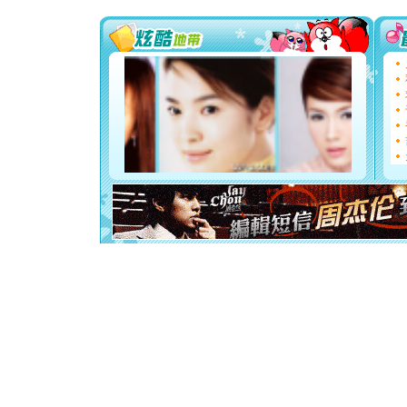
[圣诞节]
你太多，
要平安！
[圣诞节]
能正大光明
天都要快
[圣诞节]
如意,快乐
[元旦]
看
断电。爱
你是我专
[元旦]
如
起；二是
离。水晶
[元旦]
当
泣，这痛
卖了。水
[春节]
风
颜！冬去
道一声平
[春节]
传
片叶子是
送你一棵