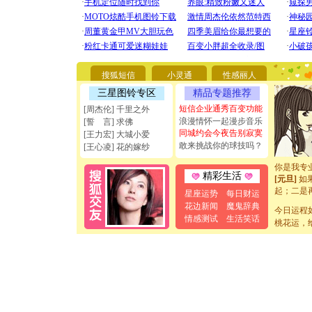
[圣诞节]
你太多，
要平安！
搜狐短信
小灵通
性感丽人
[圣诞节]
能正大光明
三星图铃专区
精品专题推荐
天都要快
短信企业通秀百变功能
[周杰伦] 千里之外
[圣诞节]
浪漫情怀一起漫步音乐
[誓 言] 求佛
如意,快乐
同城约会今夜告别寂寞
[王力宏] 大城小爱
[元旦]
看
敢来挑战你的球技吗？
[王心凌] 花的嫁纱
断电。爱
你是我专
[元旦]
如
精彩生活
起；二是
星座运势
每日财运
离。水晶
花边新闻
魔鬼辞典
[元旦]
当
今日运程
情感测试
生活笑话
泣，这痛
桃花运，
卖了。水
[春节]
风
颜！冬去
道一声平
[春节]
传
片叶子是
送你一棵