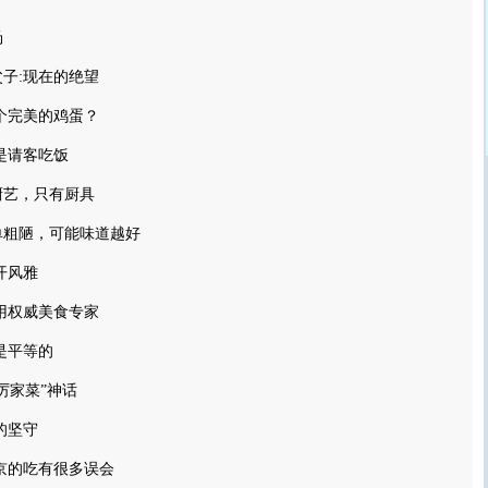
汤
子:现在的绝望
个完美的鸡蛋？
是请客吃饭
厨艺，只有厨具
单粗陋，可能味道越好
开风雅
用权威美食专家
是平等的
厉家菜”神话
的坚守
京的吃有很多误会