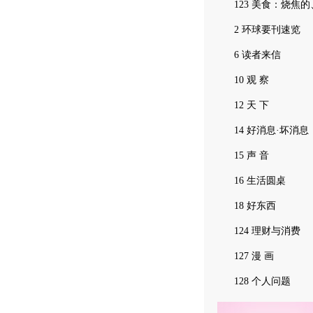
123 美食：烧焦的
2 环球要刊速览
6 读者来信
10 观 察
12 天 下
14 好消息·坏消息
15 声 音
16 生活圆桌
18 好东西
124 理财与消费
127 漫 画
128 个人问题