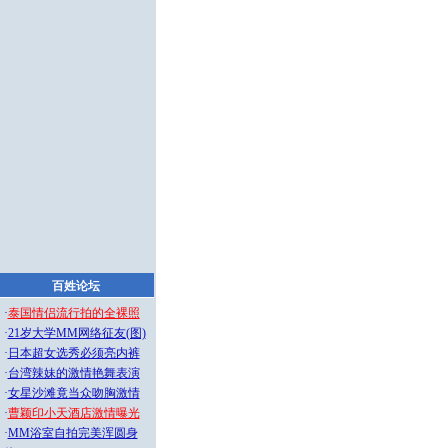
百姓论坛
·
泰国情侣流行拍的全裸照
·
21岁大学MM网络征友(图)
·
日本超女选秀必须亮内裤
·
台湾辣妹的激情艳舞表演
·
女星沙滩竟当众吻胸激情
·
曹颖印小天酒店激情曝光
·
MM浴室自拍完美浑圆身