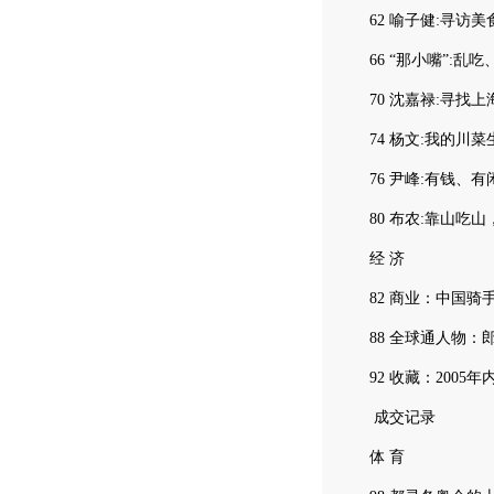
62 喻子健:寻访美
66 “那小嘴”:乱吃
70 沈嘉禄:寻找上
74 杨文:我的川菜
76 尹峰:有钱、有
80 布农:靠山吃山
经 济
82 商业：中国骑
88 全球通人物：郎
92 收藏：2005
成交记录
体 育