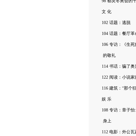
98 都灵冬奥会的
文 化
102 话题：逃脱
104 话题：餐厅革
106 专访：《生死疲
的敬礼
114 书话：骗了奥
122 阅读：小说家
116 建筑：“那个
娱 乐
108 专访：章子怡
身上
112 电影：外公瓦