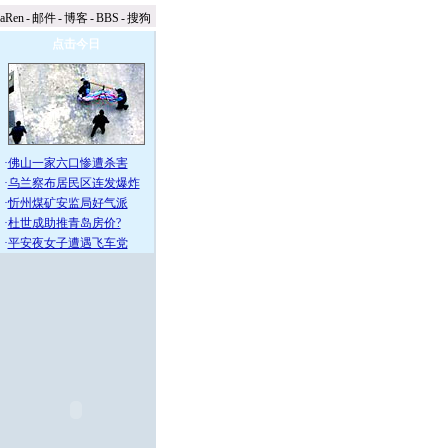
naRen
-
邮件
-
博客
-
BBS
-
搜狗
点击今日
·
佛山一家六口惨遭杀害
·
乌兰察布居民区连发爆炸
·
忻州煤矿安监局好气派
·
杜世成助推青岛房价?
·
平安夜女子遭遇飞车党