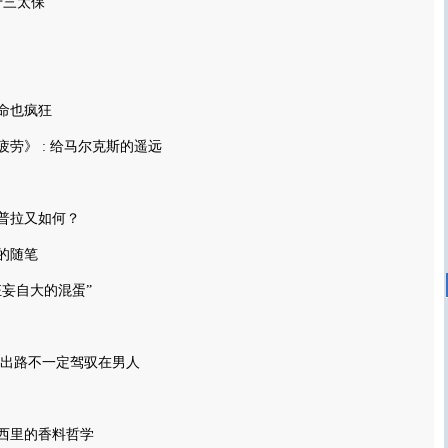
十三太保
命也疯狂
劳》 : 给马尔克斯的遥远
普拉又如何？
的随笔
狂妄自大的混蛋”
:出路不一定驾驭在男人
西里的香料哲学