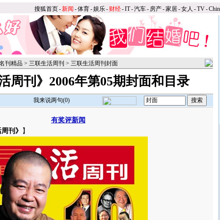
搜狐首页
-
新闻
-
体育
-
娱乐
-
财经
-
IT
-
汽车
-
房产
-
家居
-
女人
-
TV
-
Chi
名刊精品
>
三联生活周刊
>
三联生活周刊封面
活周刊》2006年第05期封面和目录
我来说两句(
0
)
有奖评新闻
活周刊》
】