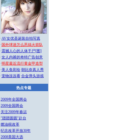
·
AV女优圣诞装自拍写真
·
国外球迷怎么恶搞火箭队
·
震撼人心的人体干尸[图]
·
女人内裤的奇特广告创意
·
明星最近流行黄金甲造型
·
美人鱼彩绘
朝比奈真人秀
·
宠物连连看
合金弹头游戏
热点专题
·
2009年全国两会
·
2009全国两会
·
关注2009年春运
·
"团团圆圆"赴台
·
燃油税改革
·
纪念改革开放30年
·
2008美国大选