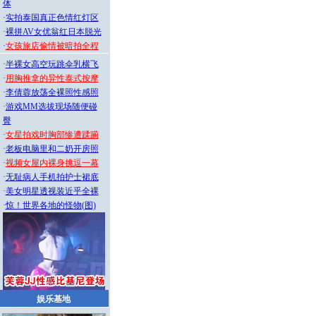
体
·
实拍泰国真正色情红灯区
·
裸拼AV女优翁红日本脱光
·
女孩旅店偷情被暗拍全程
·
半裸女高空玩跳伞乳横飞
·
用胸推拿的异性泰式按摩
·
李倩蓉放荡全裸照性感照
·
游戏MM选拔现场随便碰
臀
·
女星拍戏时胸部惨遭蹂躏
·
老板电脑里和二奶开房照
·
视频女屋内裸身挑逗一幕
·
无耻病人手机拍护士裙底
·
美女明星透视装近乎全裸
·
惊！世界各地的怪物(图)
娱乐基地