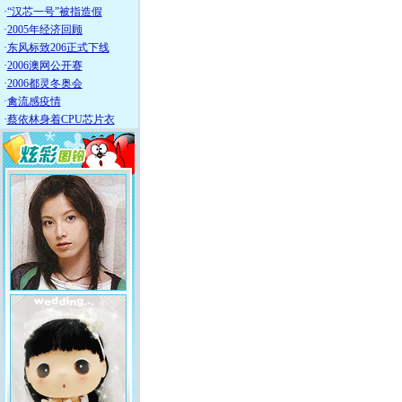
·
“汉芯一号”被指造假
·
2005年经济回顾
·
东风标致206正式下线
·
2006澳网公开赛
·
2006都灵冬奥会
·
禽流感疫情
·
蔡依林身着CPU芯片衣