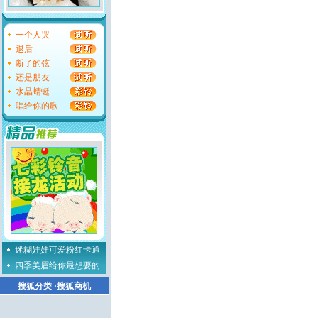
一个人哭
退后
断了的弦
还是朋友
水晶蜻蜓
唱给你的歌
迷糊娃娃可爱粉红卡通
四季美眉给你最想要的
搜狐分类
·
搜狐商机