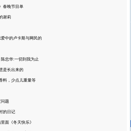
》春晚节目单
的谢莉
恋爱中的卢卡斯与网民的
陈忠华:一切到我为止
慧是长出来的
香料，少点儿重量等
度问题
村的日记
脑里面《冬天快乐》