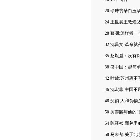
20 珍珠翡翠白玉
24 王世襄王敦煌父
28 蔡澜:怎样煮一
32 沈昌文:革命就
35 赵胤胤：没有
38 盛中国：越简
42 叶放:苏州离不
46 沈宏非:中国不
48 殳俏:人和食物
50 厉善麟与他的“
54 陈泽祯:面包里
58 马未都:关于北