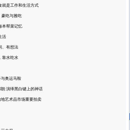
食就是工作和生活方式
、豪吃与雅吃
海本帮菜记忆
生活
闲、有想法
，靠水吃水
手与奥运马鞍
朗:演绎黑白键上的神话
年内地艺术品市场重要拍卖