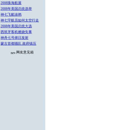
·
2008珠海航展
·
2008年美国总统选举
·
神七飞船涂鸦
·
神七宇航员如何太空行走
·
2008年美国总统大选
·
西班牙客机燃烧失事
·
神舟七号择日发射
·
蒙古首都骚乱 政府镇压
网友意见箱