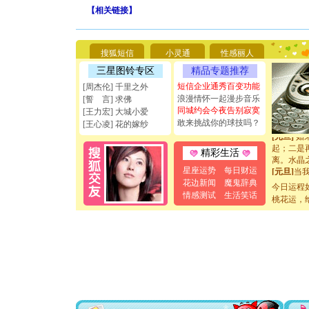
[圣诞节]
【
相关链接
】
你太多，
要平安！
[圣诞节]
能正大光明
搜狐短信
小灵通
性感丽人
天都要快
三星图铃专区
精品专题推荐
[圣诞节]
如意,快乐
短信企业通秀百变功能
[周杰伦] 千里之外
[元旦]
看
浪漫情怀一起漫步音乐
[誓 言] 求佛
断电。爱
同城约会今夜告别寂寞
[王力宏] 大城小爱
你是我专
敢来挑战你的球技吗？
[王心凌] 花的嫁纱
[元旦]
如
起；二是
精彩生活
离。水晶
[元旦]
当
星座运势
每日财运
泣，这痛
花边新闻
魔鬼辞典
今日运程
卖了。水
情感测试
生活笑话
桃花运，
[春节]
风
颜！冬去
道一声平
[春节]
传
片叶子是
送你一棵
[圣诞节]
你太多，
要平安！
[圣诞节]