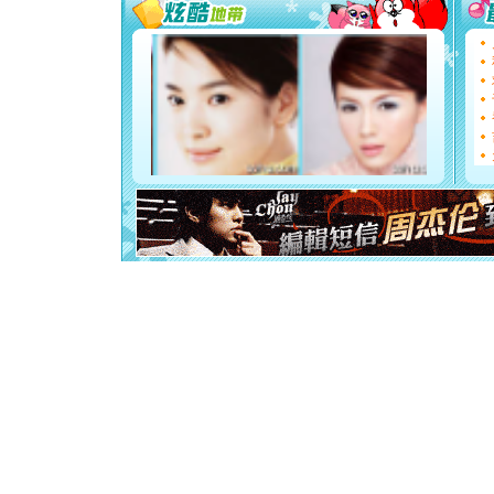
能正大光明
天都要快
[圣诞节]
如意,快乐
[元旦]
看
断电。爱
你是我专
[元旦]
如
起；二是
离。水晶
[元旦]
当
泣，这痛
卖了。水
[春节]
风
颜！冬去
道一声平
[春节]
传
片叶子是
送你一棵