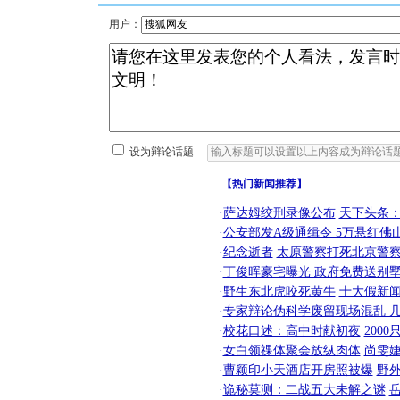
用户：
设为辩论话题
【热门新闻推荐】
·
萨达姆绞刑录像公布
天下头条
·
公安部发A级通缉令 5万悬红佛山
·
纪念逝者
太原警察打死北京警察
·
丁俊晖豪宅曝光 政府免费送别墅
·
野生东北虎咬死黄牛
十大假新
·
专家辩论伪科学废留现场混乱 几
·
校花口述：高中时献初夜
200
·
女白领祼体聚会放纵肉体
尚雯婕
·
曹颖印小天酒店开房照被爆
野
·
诡秘莫测：二战五大未解之谜