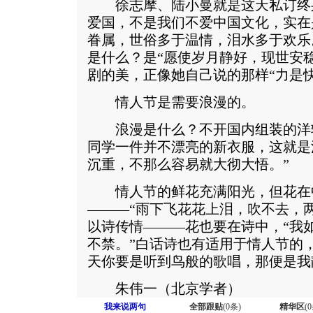
徐志摩、陆小曼就是这天私订终
爱国，不是我们不爱中国文化，实在
眷属，世俗多于温情，泪水多于欢乐
是什么？是“愿使岁月静好，现世安
剧的美，正像她自己说的那样“力是
情人节是需要浪漫的。
浪漫是什么？不开国内组装的洋
同学一件并不漂亮的新衣服，这就是
沉重，不那么容易就大彻大悟。”
情人节的鲜花充满阳光，但花在
———“雨下飞花花上泪，吹不去，
以诗传情———花也要在诗中，“我
不禁。”白话诗也有适用于情人节的
天你要是听到鸟般的歌唱，那便是我
朱伟一（北京学者）
我来说两句
全部跟贴
(
0
条)
精华区
(
0