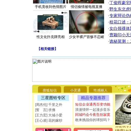
·
丁俊晖豪宅
手机竟收到色情图片
情侣偷情被电视直播
·
野生东北虎
·
专家辩论伪
·
校花口述：
·
女白领祼体
·
曹颖印小天
性文化扑克牌亮相
少女半裸尸首惨不忍睹
·
诡秘莫测：
【
相关链接
】
[圣诞节]
你太多，
要平安！
[圣诞节]
搜狐短信
小灵通
性感丽人
能正大光明
三星图铃专区
精品专题推荐
都要快乐噢
[圣诞节]
短信企业通秀百变功能
[周杰伦] 千里之外
如意,快乐
浪漫情怀一起漫步音乐
[誓 言] 求佛
[元旦]
看
同城约会今夜告别寂寞
[王力宏] 大城小爱
断电。爱
敢来挑战你的球技吗？
[王心凌] 花的嫁纱
你是我专
[元旦]
如