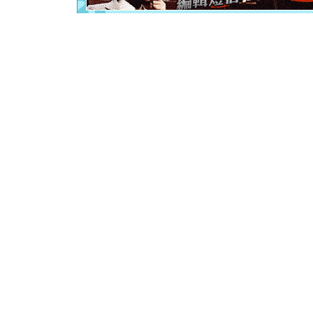
泣，这痛
卖了。水
[春节]
风
颜！冬去
道一声平
[春节]
传
片叶子是
送你一棵