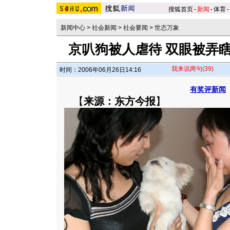
搜狐首页
-
新闻
-
体育
-
新闻中心
>
社会新闻
>
社会要闻
>
世态万象
京叭狗被人虐待 双眼被弄瞎
我来说两句
(39)
时间：2006年06月26日14:16
有奖评新闻
【
来源：东方今报
】