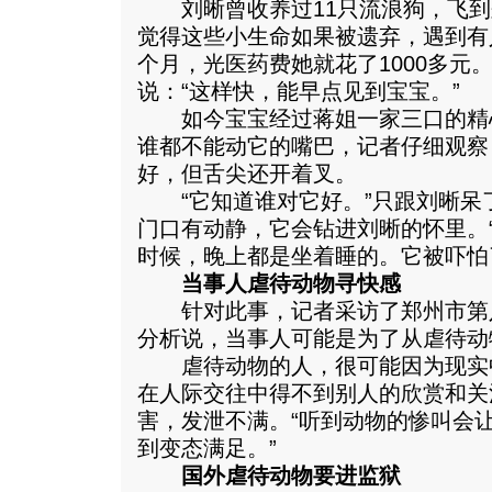
刘晰曾收养过11只流浪狗，飞到
觉得这些小生命如果被遗弃，遇到有
个月，光医药费她就花了1000多元
说：“这样快，能早点见到宝宝。”
如今宝宝经过蒋姐一家三口的精
谁都不能动它的嘴巴，记者仔细观察
好，但舌尖还开着叉。
“它知道谁对它好。”只跟刘晰呆
门口有动静，它会钻进刘晰的怀里。
时候，晚上都是坐着睡的。它被吓怕
当事人虐待动物寻快感
针对此事，记者采访了郑州市第
分析说，当事人可能是为了从虐待动
虐待动物的人，很可能因为现实
在人际交往中得不到别人的欣赏和关
害，发泄不满。“听到动物的惨叫会
到变态满足。”
国外虐待动物要进监狱