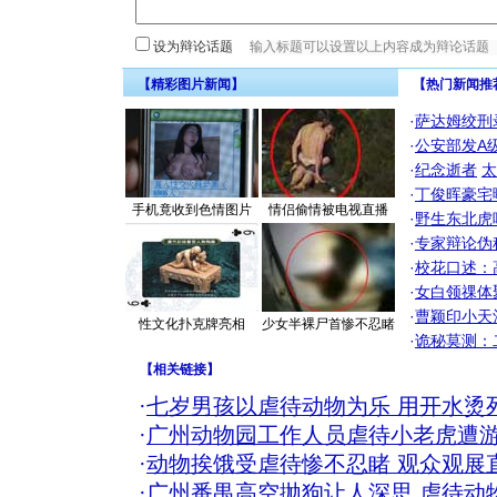
设为辩论话题
【精彩图片新闻】
【热门新闻推
·
萨达姆绞刑
·
公安部发A
·
纪念逝者
太
·
丁俊晖豪宅
手机竟收到色情图片
情侣偷情被电视直播
·
野生东北虎
·
专家辩论伪
·
校花口述：
·
女白领祼体
·
曹颖印小天
性文化扑克牌亮相
少女半裸尸首惨不忍睹
·
诡秘莫测：
【
相关链接
】
·
七岁男孩以虐待动物为乐 用开水烫死
·
广州动物园工作人员虐待小老虎遭游
·
动物挨饿受虐待惨不忍睹 观众观展直
·
广州番禺高空抛狗让人深思 虐待动