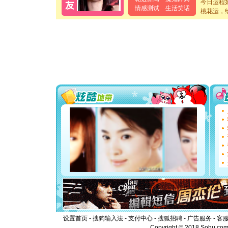
今日运程
[元旦]
当
情感测试
生活笑话
桃花运，
泣，这痛
卖了。水
[春节]
风
颜！冬去
道一声平
[春节]
传
片叶子是
送你一棵
[圣诞节]
你太多，
要平安！
[圣诞节]
能正大光明
都要快乐噢
[圣诞节]
如意,快乐
[元旦]
看
断电。爱
你是我专
[元旦]
如
起；二是
离。水晶
[元旦]
当
泣，这痛
设置首页
-
搜狗输入法
-
支付中心
-
搜狐招聘
-
广告服务
-
客
卖了。水
Copyright © 2018 Sohu.com I