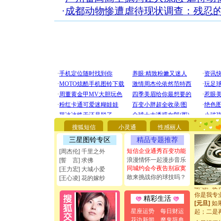
·
成都动物惨遭虐待现状调查：残忍的
[圣诞节]
你太多，
要平安！
搜狐短信
小灵通
性感丽人
[圣诞节]
三星图铃专区
精品专题推荐
能正大光明
都要快乐噢
短信企业通秀百变功能
[周杰伦] 千里之外
[圣诞节]
浪漫情怀一起漫步音乐
[誓 言] 求佛
如意,快乐
同城约会今夜告别寂寞
[王力宏] 大城小爱
[元旦]
看
敢来挑战你的球技吗？
[王心凌] 花的嫁纱
断电。爱
你是我专
精彩生活
[元旦]
如
起；二是
星座运势
每日财运
离。水晶
花边新闻
魔鬼辞典