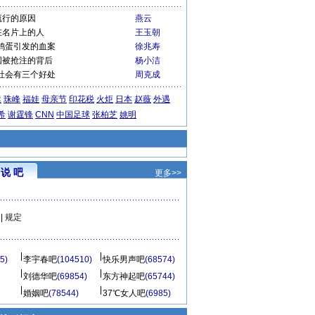
流行的原因
燕云
在名片上的人
王玉朝
鸡蛋引发的血案
徐兆寿
国被抢注的背后
杨小洁
社会有三个好处
周克成
运
珠峰
福娃
母亲节
印花税
火炬
日本
赵薇
外遇
希
谢霆锋
CNN
中国足球
张柏芝
姚明
说 吧
更多>>
|
规定
5)
李宇春吧
(104510)
快乐男声吧
(68574)
刘德华吧
(69854)
东方神起吧
(65744)
婚姻吧
(78544)
37℃女人吧
(6985)