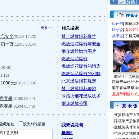
搜狐分类 |
·
听评书
|
郭德纲
更多>>
相关搜索
·
听小说
|
鬼吹灯1
勿忘安全
禁止燃放烟花爆竹
·
共享区
|
手机病
(01/18 12:23)
燃放烟花爆竹与安全
高罚十万
(12/03 08:54)
烟花爆竹燃放图片
)
燃放烟花爆竹
燃放烟花爆竹的污染
 08:49)
燃放烟花爆竹的利弊
11:12)
揭田壮壮徐帆
北京燃放烟花规定
·
赵薇被爆已经怀
000元
(01/25 11:36)
·
李宇春爆遭母逼
禁止燃放烟花鞭炮
·
圣诞节明信片八
冷焰火烟花燃放技术
竞赛题
(01/05 03:24)
烟花燃放公司
茶 余 饭
竞赛题
(01/04 05:48)
·
何炅获地产大亨
·
陈慧琳产后恢复
隐藏地址
设为辩论话题
我来说两句
·
殷桃街头休闲装
精华区
·
范冰冰红地毯