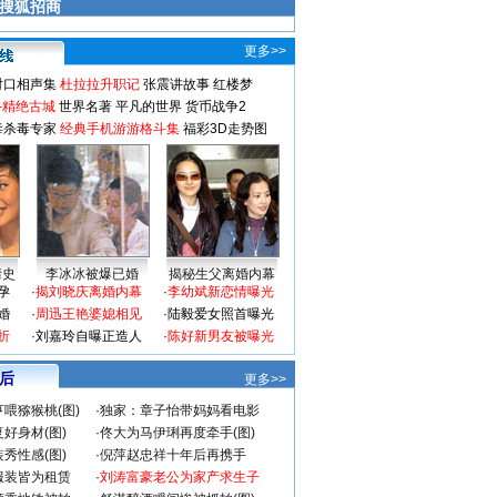
 搜狐招商
更多>>
对口相声集
杜拉拉升职记
张震讲故事
红楼梦
-精绝古城
世界名著
平凡的世界
货币战争2
毒杀毒专家
经典手机游游格斗集
福彩3D走势图
情史
李冰冰被爆已婚
揭秘生父离婚内幕
孕
·
揭刘晓庆离婚内幕
·
李幼斌新恋情曝光
婚
·
周迅王艳婆媳相见
·
陆毅爱女照首曝光
折
·
刘嘉玲自曝正造人
·
陈好新男友被曝光
 后
更多>>
喂猕猴桃(图)
·
独家：章子怡带妈妈看电影
好身材(图)
·
佟大为马伊琍再度牵手(图)
秀性感(图)
·
倪萍赵忠祥十年后再携手
服装皆为租赁
·
刘涛富豪老公为家产求生子