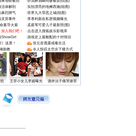
颜乘地铁被拍
·
舒淇醉酒瞬间惨被抓拍(图)
做活体解剖
·
实拍漂亮的地摊西施(组图)
的暴烈脾气
·
世界九大罪恶之城(组图)
遇灵异事件
·
李孝利新欢私密视频曝光
成命案导火索
·
孟庭苇可爱儿子最新照(图)
：加入我们吧！
·
点击进入搜狐娱乐影视库
howGirl
·
游戏史上最般配的十对情侣
2》送票！
·
张元首透露戒毒生活
湘胎教
·
令人惊叹太空步下楼方式
密照
王菲小女儿李嫣曝光
酒井法子痛哭谢罪