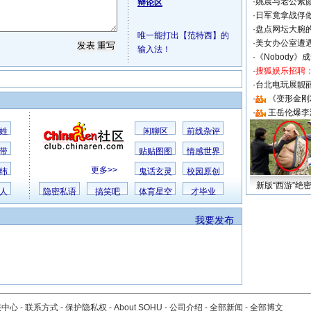
·
姚晨与老公素
辩论区
·
日军竟拿战俘
·
盘点网坛大腕
唯一能打出【范特西】的
·
美女办公室遭
输入法！
·
《Nobody》
·
搜狐娱乐招聘
·
台北电玩展靓丽S
·
《变形金刚
·
王岳伦爆李
姓
闲聊区
前线杂评
带
贴贴图图
情感世界
更多>>
纬
鬼话玄灵
校园原创
新版“西游”绝
人
隐密私语
搞笑吧
体育星空
才毕业
我要发布
服中心
-
联系方式
-
保护隐私权
-
About SOHU
-
公司介绍
-
全部新闻
-
全部博文