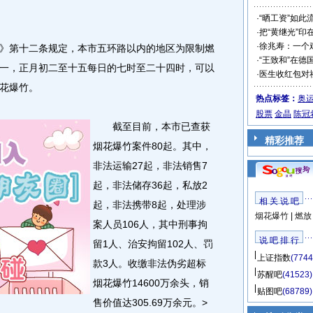
·
“晒工资”如此
·
把“黄继光”印
·
徐兆寿：一个
第十二条规定，本市五环路以内的地区为限制燃
·
“王致和”在德
一，正月初二至十五每日的七时至二十四时，可以
·
医生收红包对
花爆竹。
热点标签：
奥
股票
金晶
陈冠
截至目前，本市已查获
精彩推荐
烟花爆竹案件80起。其中，
非法运输27起，非法销售7
起，非法储存36起，私放2
相 关 说 吧
起，非法携带8起，处理涉
烟花爆竹
|
燃放
案人员106人，其中刑事拘
说 吧 排 行
留1人、治安拘留102人、罚
上证指数
(7744
款3人。收缴非法伪劣超标
苏醒吧
(41523)
烟花爆竹14600万余头，销
贴图吧
(68789)
售价值达305.69万余元。>