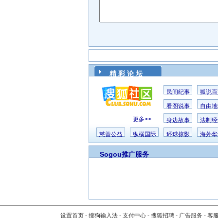
精 彩 论 坛
民间纪事
狐说百
看图说事
自由地
更多>>
身边故事
法制经
慈善公益
纵横国际
环球掠影
海外华
Sogou推广服务
设置首页
-
搜狗输入法
-
支付中心
-
搜狐招聘
-
广告服务
-
客