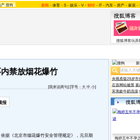
地产
搜狗
新闻
-
体育
-
S
-
娱乐
-
V
-
财经
-
IT
-
汽车
-
房产
-
家居
-
搜狐博客玩弄
新
环内禁放烟花爆竹
央视质疑29岁市
石首网站被黑
篡
[
我来说两句
] [字号：
大
中
小
]
宋美龄牛奶洗澡
晨报
依据《北京市烟花爆竹安全管理规定》，元旦期
梅婷五年不孕