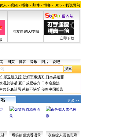
女人
-
视频
-
播客
-
邮件
-
博客
-
BBS
-
我说两句
网友自建DJ专辑
立即下载
版
闻
网页
博客
音乐
图片
说吧
长
邓玉娇失踪
朝鲜军事演习
日本兵赎罪
改温总讲话
夏日减肥秘方
日本瘦脸法
中共卧底结局
慈禧不快乐
侵略中国报告
更多>>
之谜
爆笑熊猫烧香语录
夜色撩人雪色斑斓