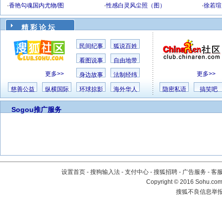
·
香艳勾魂国内尤物/图
·
性感白灵风尘照（图）
·
徐若瑄
精 彩 论 坛
民间纪事
狐说百姓
看图说事
自由地带
更多>>
更多>>
身边故事
法制经纬
慈善公益
纵横国际
环球掠影
海外华人
隐密私语
搞笑吧
Sogou推广服务
设置首页
-
搜狗输入法
-
支付中心
-
搜狐招聘
-
广告服务
-
客
Copyright
©
2016 Sohu.com 
搜狐不良信息举