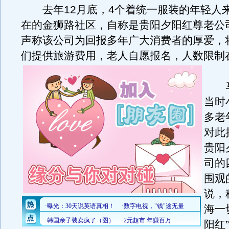
去年12月底，4个着统一服装的年轻人
在的金狮路社区，自称是贵阳夕阳红尊老公
声称该公司为回报多年广大消费者的厚爱，
们提供旅游费用，老人自愿报名，人数限制在
马
当时
多老
对此
贵阳
司的
围观
说，
海一
阳红