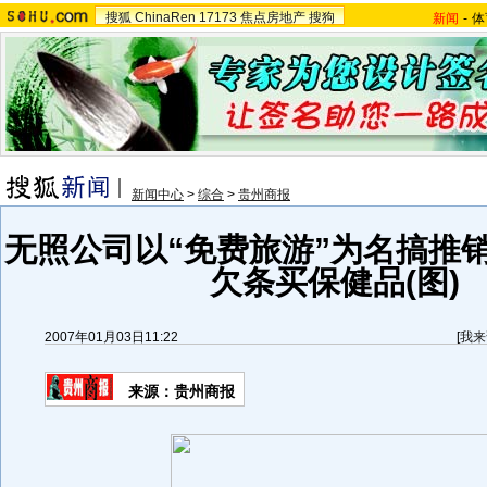
搜狐
ChinaRen
17173
焦点房地产
搜狗
新闻
-
体
新闻中心
>
综合
>
贵州商报
无照公司以“免费旅游”为名搞推销
欠条买保健品(图)
2007年01月03日11:22
[
我来
来源：贵州商报