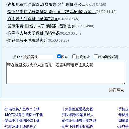
·
参加免费旅游赊回13盒胶囊 经与保健品公...
(07/19 07:56)
·
保健品促销花样常翻新 老人盲目跟风花掉2万多元
(06/20 11:12)
·
百余老人领保健品被骗7万元
(04/28 07:45)
·
健康消费 旧陷阱末了 新陷阱接踵(图)
(03/15 14:00)
·
寂寞老人热衷听保健品销售课
(01/13 06:54)
·
促销噱头不兑现遭索赔
(01/09 03:20)
用户：
匿名
隐藏地址
设为辩论话题
·
徐若瑄美人鱼表白心情
·
十大男性至爱熟女/图
·
手机定
·
MOTO炫酷手机图铃下载
·
养眼:精致粉嫩又迷人
·
迷糊娃
·
诺基亚手机图铃炫下载
·
短信企业通秀百变功能
·
周董黄
·
范冰冰终于还是脱了
·
百变小胖超全收录/图
·
经典香