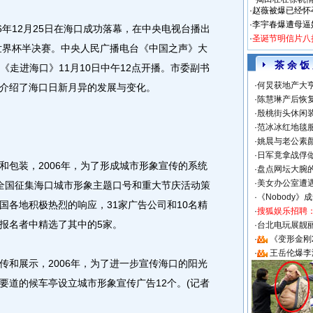
·
赵薇被爆已经怀
·
李宇春爆遭母逼
年12月25日在海口成功落幕，在中央电视台播出
·
圣诞节明信片八
的世界杯半决赛。中央人民广播电台《中国之声》大
茶 余 饭
《走进海口》11月10日中午12点开播。市委副书
·
何炅获地产大亨
介绍了海口日新月异的发展与变化。
·
陈慧琳产后恢复
·
殷桃街头休闲装
·
范冰冰红地毯
·
姚晨与老公素
·
日军竟拿战俘
包装，2006年，为了形成城市形象宣传的系统
·
盘点网坛大腕
·
美女办公室遭
全国征集海口城市形象主题口号和重大节庆活动策
·
《Nobody》
国各地积极热烈的响应，31家广告公司和10名精
·
搜狐娱乐招聘
报名者中精选了其中的5家。
·
台北电玩展靓丽S
·
《变形金刚
·
王岳伦爆李
和展示，2006年，为了进一步宣传海口的阳光
要道的候车亭设立城市形象宣传广告12个。(记者