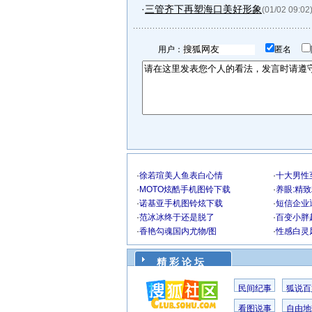
·
三管齐下再塑海口美好形象
(01/02 09:02
用户：
匿名
·
徐若瑄美人鱼表白心情
·
十大男性
·
MOTO炫酷手机图铃下载
·
养眼:精
·
诺基亚手机图铃炫下载
·
短信企业
·
范冰冰终于还是脱了
·
百变小胖
·
香艳勾魂国内尤物/图
·
性感白灵
精 彩 论 坛
民间纪事
狐说百
看图说事
自由地