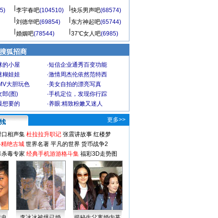
5)
李宇春吧
(104510)
快乐男声吧
(68574)
刘德华吧
(69854)
东方神起吧
(65744)
婚姻吧
(78544)
37℃女人吧
(6985)
 搜狐招商
咪的小屋
·
短信企业通秀百变功能
迷糊娃娃
·
激情周杰伦依然范特西
MV大胆玩色
·
美女自拍的漂亮写真
郎(图)
·
手机定位，发现你行踪
最想要的
·
养眼:精致粉嫩又迷人
更多>>
对口相声集
杜拉拉升职记
张震讲故事
红楼梦
-精绝古城
世界名著
平凡的世界
货币战争2
毒杀毒专家
经典手机游游格斗集
福彩3D走势图
情史
李冰冰被爆已婚
揭秘生父离婚内幕