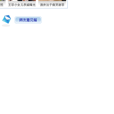
密照
王菲小女儿李嫣曝光
酒井法子痛哭谢罪