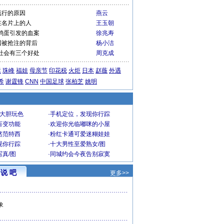
流行的原因
燕云
在名片上的人
王玉朝
鸡蛋引发的血案
徐兆寿
国被抢注的背后
杨小洁
社会有三个好处
周克成
运
珠峰
福娃
母亲节
印花税
火炬
日本
赵薇
外遇
希
谢霆锋
CNN
中国足球
张柏芝
姚明
V大胆玩色
·
手机定位，发现你行踪
百变功能
·
欢迎你光临嘟咪的小屋
然范特西
·
粉红卡通可爱迷糊娃娃
现你行踪
·
十大男性至爱熟女/图
真/图
·
同城约会今夜告别寂寞
说 吧
更多>>
象