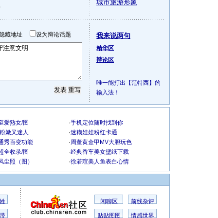
城市旅游形象
)
隐藏地址
设为辩论话题
我来说两句
精华区
辩论区
唯一能打出【范特西】的
输入法！
至爱熟女/图
·
手机定位随时找到你
致粉嫩又迷人
·
迷糊娃娃粉红卡通
通秀百变功能
·
周董黄金甲MV大胆玩色
超全收录/图
·
经典香车美女壁纸下载
风尘照（图）
·
徐若瑄美人鱼表白心情
姓
闲聊区
前线杂评
带
贴贴图图
情感世界