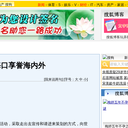
地产
搜狗
新闻
-
体育
-
S
-
娱乐
-
V
-
财经
-
IT
-
汽车
-
房产
-
家居
-
搜狐博客玩弄
新
海口享誉海内外
央视质疑29岁市
石首网站被黑
篡
[
我来说两句
] [字号：
大
中
小
]
宋美龄牛奶洗澡
动，采取走出去宣传和请进来策划的方式，向世
梅婷五年不孕