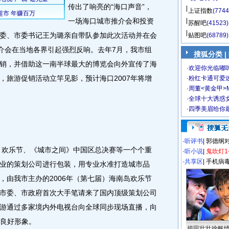
传出了响亮的“海口声音”，
上证指数
(7744
一场海口城市推介会和投资
苏醒吧
(41523)
委、市委书记王为璐亲自带队参加此次活动并在会
贴图吧
(68789)
推介会在当地各界引起强烈反响。去年7月，我市组
搜狐分类 |
销，并借助这一南半球最大的博览会向外宣传了海
·
欢迎你光临嘟
，旅游促销活动立竿见影，预计海口2007年将增
·
粉红卡通可爱
·
周董<黄金甲>
·
全球十大诱惑女
·
四季美眉给你
·
听评书
|
郭德纲
，欢乐节、《城市之间》中国区总决赛等一个个重
·
听小说
|
鬼吹灯1
·
共享区
|
手机病
业的策划公司进行包装，用专业水准打造城市品
，由我市主办的2006年（第七届）海南岛欢乐节
市委、市政府首次大手笔请来了国内顶级策划公司
游通过多家境内外电视台向全球同步现场直播，向
的良好形象。
揭田壮壮徐帆