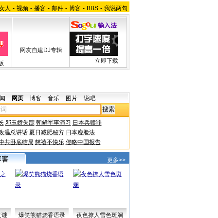
女人
-
视频
-
播客
-
邮件
-
博客
-
BBS
-
我说两句
网友自建DJ专辑
立即下载
版
闻
网页
博客
音乐
图片
说吧
长
邓玉娇失踪
朝鲜军事演习
日本兵赎罪
改温总讲话
夏日减肥秘方
日本瘦脸法
中共卧底结局
慈禧不快乐
侵略中国报告
更多>>
之谜
爆笑熊猫烧香语录
夜色撩人雪色斑斓