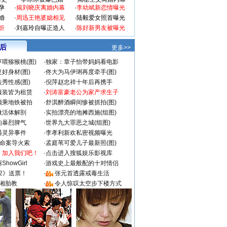
孕
·
揭刘晓庆离婚内幕
·
李幼斌新恋情曝光
婚
·
周迅王艳婆媳相见
·
陆毅爱女照首曝光
折
·
刘嘉玲自曝正造人
·
陈好新男友被曝光
 后
更多>>
喂猕猴桃(图)
·
独家：章子怡带妈妈看电影
好身材(图)
·
佟大为马伊琍再度牵手(图)
秀性感(图)
·
倪萍赵忠祥十年后再携手
服装皆为租赁
·
刘涛富豪老公为家产求生子
颜乘地铁被拍
·
舒淇醉酒瞬间惨被抓拍(图)
做活体解剖
·
实拍漂亮的地摊西施(组图)
的暴烈脾气
·
世界九大罪恶之城(组图)
遇灵异事件
·
李孝利新欢私密视频曝光
成命案导火索
·
孟庭苇可爱儿子最新照(图)
：加入我们吧！
·
点击进入搜狐娱乐影视库
howGirl
·
游戏史上最般配的十对情侣
2》送票！
·
张元首透露戒毒生活
湘胎教
·
令人惊叹太空步下楼方式