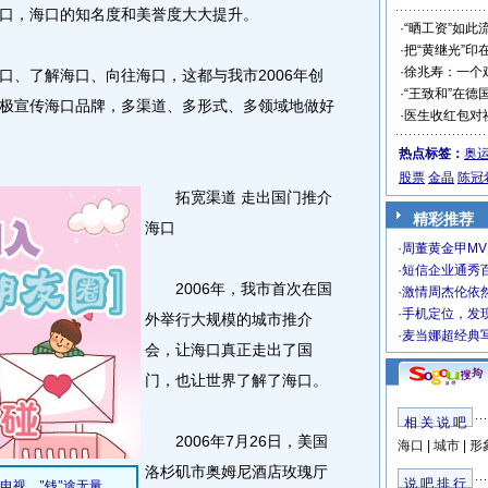
口，海口的知名度和美誉度大大提升。
·
“晒工资”如此
·
把“黄继光”印
·
徐兆寿：一个
、了解海口、向往海口，这都与我市2006年创
·
“王致和”在德
极宣传海口品牌，多渠道、多形式、多领域地做好
·
医生收红包对
热点标签：
奥
股票
金晶
陈冠
拓宽渠道 走出国门推介
精彩推荐
海口
·
周董黄金甲M
·
短信企业通秀
2006年，我市首次在国
·
激情周杰伦依
·
手机定位，发
外举行大规模的城市推介
·
麦当娜超经典写
会，让海口真正走出了国
门，也让世界了解了海口。
相 关 说 吧
2006年7月26日，美国
海口
|
城市
|
形
洛杉矶市奥姆尼酒店玫瑰厅
说 吧 排 行