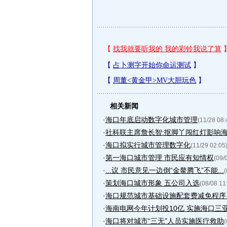
相关新闻
·
海口年底启动数字化城市管理
(11/28 08:
·
社科联主席詹长智:抠脚丫闯红灯影响
·
海口拟实行城市管理数字化
(11/29 02:05
·
第一海口城市管理 市民应有知情权
(09/
·
...议 市民意见一边倒“金鳌腾飞”不能...
(
·
策划海口城市形象 五公司入选
(08/08 11
·
海口规范城市基础设施配套费减免程序 经
·
海南电网今年计划投10亿 实施海口三亚等
·
海口将对城市“三无”人员实施医疗救助
(