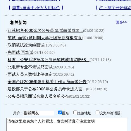
相关新闻
更多>>
·
江苏招考4000余名公务员 笔试面试成绩...
(01/06 10:22)
·
笔试+面试+试用期大学社团招新有板有眼
(11/06 19:00)
·
取消笔试改为纯面试
(10/28 08:40)
·
先面试 再笔试
(07/18 06:55)
·
检查、公安系统招考公务员笔试成绩揭晓68...
(07/11 17:15)
·
北电新专业不笔试只面试
(02/08 01:45)
·
面试人员人数按比例确定
(01/25 09:41)
·
全国台联2006年录用机关工作人员面试公告
(01/12 08:19)
·
建设部关于公布2006年公务员考录进入面...
(01/12 08:10)
·
公务员招录面试合格人员名单公布
(01/02 10:32)
用户：
匿名
隐藏地址
设为辩论话题