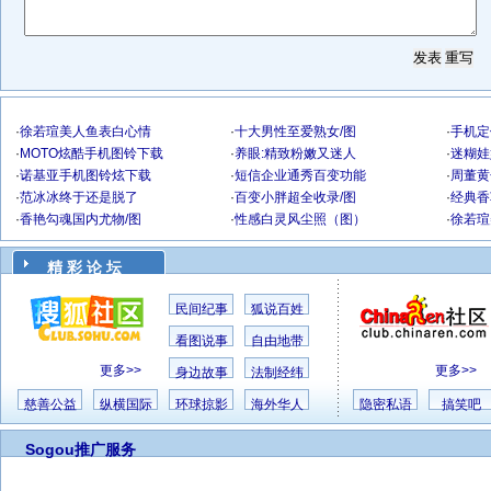
·
徐若瑄美人鱼表白心情
·
十大男性至爱熟女/图
·
手机定
·
MOTO炫酷手机图铃下载
·
养眼:精致粉嫩又迷人
·
迷糊娃
·
诺基亚手机图铃炫下载
·
短信企业通秀百变功能
·
周董黄
·
范冰冰终于还是脱了
·
百变小胖超全收录/图
·
经典香
·
香艳勾魂国内尤物/图
·
性感白灵风尘照（图）
·
徐若瑄
精 彩 论 坛
民间纪事
狐说百姓
看图说事
自由地带
更多>>
更多>>
身边故事
法制经纬
慈善公益
纵横国际
环球掠影
海外华人
隐密私语
搞笑吧
Sogou推广服务