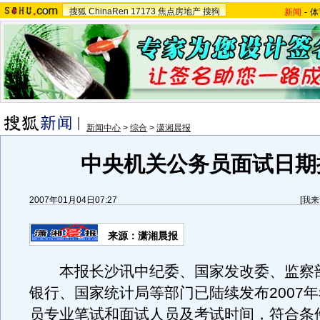
搜狐
ChinaRen
17173
焦点房地产
搜狗
新闻
-
体
新闻中心
>
综合
>
潇湘晨报
中央机关公务员面试日期
2007年01月04日07:27
[
我来
来源：潇湘晨报
本报长沙讯中纪委、国家发改委、监察
银行、国家统计局等部门已陆续发布2007
员专业笔试和面试人员及考试时间，符合条