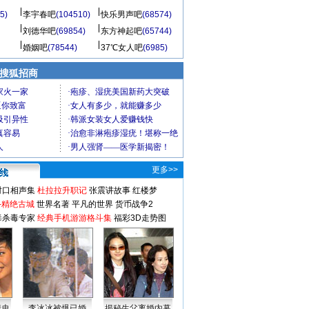
5)
李宇春吧
(104510)
快乐男声吧
(68574)
刘德华吧
(69854)
东方神起吧
(65744)
婚姻吧
(78544)
37℃女人吧
(6985)
 搜狐招商
更多>>
对口相声集
杜拉拉升职记
张震讲故事
红楼梦
-精绝古城
世界名著
平凡的世界
货币战争2
毒杀毒专家
经典手机游游格斗集
福彩3D走势图
情史
李冰冰被爆已婚
揭秘生父离婚内幕