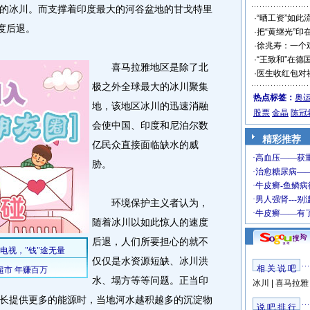
的冰川。而支撑着印度最大的河谷盆地的甘戈特里
·
“晒工资”如此
度后退。
·
把“黄继光”印
·
徐兆寿：一个
·
“王致和”在德
喜马拉雅地区是除了北
·
医生收红包对
极之外全球最大的冰川聚集
热点标签：
奥
地，该地区冰川的迅速消融
股票
金晶
陈冠
会使中国、印度和尼泊尔数
精彩推荐
亿民众直接面临缺水的威
胁。
环境保护主义者认为，
随着冰川以如此惊人的速度
后退，人们所要担心的就不
仅仅是水资源短缺、冰川洪
相 关 说 吧
水、塌方等等问题。正当印
冰川
|
喜马拉雅
长提供更多的能源时，当地河水越积越多的沉淀物
说 吧 排 行