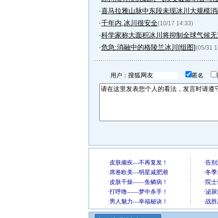
·
喜马拉雅山脉中东段未现冰川大规模消
·
千年内,冰川很安全
(10/17 14:33)
·
科学家称大面积冰川将抑制全球气候无
·
危急:消融中的格陵兰冰川[组图]
(05/31 1
用户：
匿名