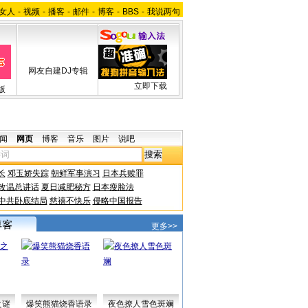
女人
-
视频
-
播客
-
邮件
-
博客
-
BBS
-
我说两句
网友自建DJ专辑
立即下载
版
闻
网页
博客
音乐
图片
说吧
长
邓玉娇失踪
朝鲜军事演习
日本兵赎罪
改温总讲话
夏日减肥秘方
日本瘦脸法
中共卧底结局
慈禧不快乐
侵略中国报告
更多>>
之谜
爆笑熊猫烧香语录
夜色撩人雪色斑斓