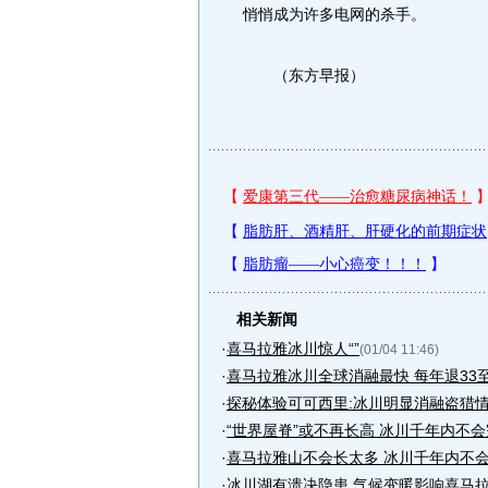
悄悄成为许多电网的杀手。
（东方早报）
相关新闻
·
喜马拉雅冰川惊人“”
(01/04 11:46)
·
喜马拉雅冰川全球消融最快 每年退33至
·
探秘体验可可西里:冰川明显消融盗猎
·
“世界屋脊”或不再长高 冰川千年内不
·
喜马拉雅山不会长太多 冰川千年内不
·
冰川湖有溃决隐患 气候变暖影响喜马