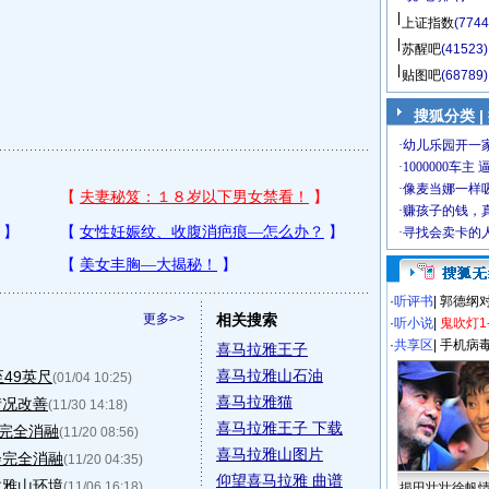
上证指数
(7744
苏醒吧
(41523)
贴图吧
(68789)
搜狐分类 |
·
听评书
|
郭德纲
更多>>
相关搜索
·
听小说
|
鬼吹灯1
·
共享区
|
手机病
喜马拉雅王子
喜马拉雅山石油
49英尺
(01/04 10:25)
喜马拉雅猫
情况改善
(11/30 14:18)
喜马拉雅王子 下载
会完全消融
(11/20 08:56)
喜马拉雅山图片
会完全消融
(11/20 04:35)
仰望喜马拉雅 曲谱
拉雅山环境
(11/06 16:18)
揭田壮壮徐帆