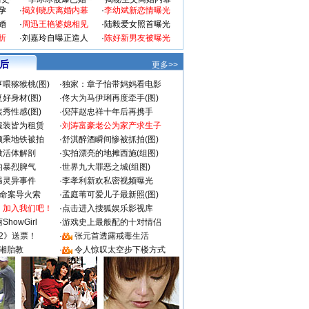
孕
·
揭刘晓庆离婚内幕
·
李幼斌新恋情曝光
婚
·
周迅王艳婆媳相见
·
陆毅爱女照首曝光
折
·
刘嘉玲自曝正造人
·
陈好新男友被曝光
 后
更多>>
喂猕猴桃(图)
·
独家：章子怡带妈妈看电影
好身材(图)
·
佟大为马伊琍再度牵手(图)
秀性感(图)
·
倪萍赵忠祥十年后再携手
服装皆为租赁
·
刘涛富豪老公为家产求生子
颜乘地铁被拍
·
舒淇醉酒瞬间惨被抓拍(图)
做活体解剖
·
实拍漂亮的地摊西施(组图)
的暴烈脾气
·
世界九大罪恶之城(组图)
遇灵异事件
·
李孝利新欢私密视频曝光
成命案导火索
·
孟庭苇可爱儿子最新照(图)
：加入我们吧！
·
点击进入搜狐娱乐影视库
howGirl
·
游戏史上最般配的十对情侣
2》送票！
·
张元首透露戒毒生活
湘胎教
·
令人惊叹太空步下楼方式