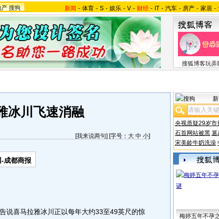
地产
搜狗
新闻
-
体育
-
S
-
娱乐
-
V
-
财经
-
IT
-
汽车
-
房产
-
家居
-
搜狐博客玩弄
新
雅冰川飞速消融
央视质疑29岁市
石首网站被黑
篡
[
我来说两句
] [字号：
大
中
小
]
宋美龄牛奶洗澡
-成都商报
说喜马拉雅冰川正以每年大约33至49英尺的惊
梅婷五年不孕