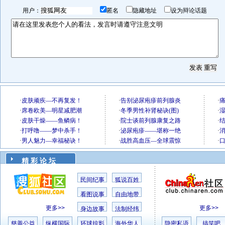
用户：
匿名
隐藏地址
设为辩论话题
精 彩 论 坛
民间纪事
狐说百姓
看图说事
自由地带
更多>>
更多>>
身边故事
法制经纬
慈善公益
纵横国际
环球掠影
海外华人
隐密私语
搞笑吧