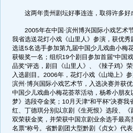
这两年贵州剧坛好事连连，取得许多好
2005年在中国·滨州博兴国际小戏艺术
我省选送花灯小戏《山里人》参演，获优秀
选送5名选手参加第九届中国少儿戏曲小梅
获银奖一名；组织19个剧目参加首届“中国戏
品奖”评选，剧目《山里人》、《辣子鸡》
入选剧目。2006年，花灯小戏《山坳上》参加
滨州·博兴国际小戏艺术节，入选决赛并获
中国少儿戏曲小梅花荟萃活动，杨希小朋友
梦》选段夺金奖；10月天津“和平杯”决赛我
红、丁德琪分别以京剧《生死恨》选段、《
双荣获金奖，并荣获中国京剧业余选手最高
名票”称号。省黔剧团大型黔剧《贞女》代