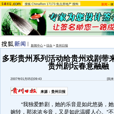
搜狐
ChinaRen
17173
焦点房地产
搜狗
新闻
-
体
新闻中心
>
综合
>
贵州日报
多彩贵州系列活动给贵州戏剧带
贵州剧坛春意融融
2007年01月05日09:43
[
我来
来源：贵州日报
“我独爱黔剧，她的乐音是如此悠扬，她
婉转，那浓浓乡音，又是如此温暖人心。”