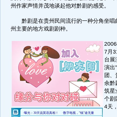
州作家声情并茂地谈起他对黔剧的感受。
黔剧是在贵州民间流行的一种分角坐唱
州主要的地方戏剧剧种。
200
7月
台展
演出
团、
余黔
筑星
个剧
4天