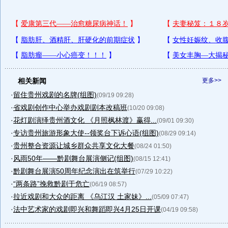
相关新闻
更多>>
·
留住贵州戏剧的名牌(组图)
(09/19 09:28)
·
省戏剧创作中心举办戏剧剧本改稿班
(10/20 09:08)
·
花灯剧演绎贵州酒文化 《月照枫林渡》赢得...
(09/01 09:30)
·
专访贵州旅游形象大使--领奖台下诉心语(组图)
(08/29 09:14)
·
贵州整合资源让城乡群众共享文化大餐
(08/24 01:50)
·
风雨50年——黔剧舞台展演侧记(组图)
(08/15 12:41)
·
黔剧舞台展演50周年纪念演出在筑举行
(07/29 10:22)
·
“两条路”挽救黔剧于危亡
(06/19 08:57)
·
拉近戏剧和大众的距离 《乌江汉 土家妹》...
(05/09 07:47)
·
法中艺术家的戏剧即兴和舞蹈即兴4月25日开课
(04/19 09:58)