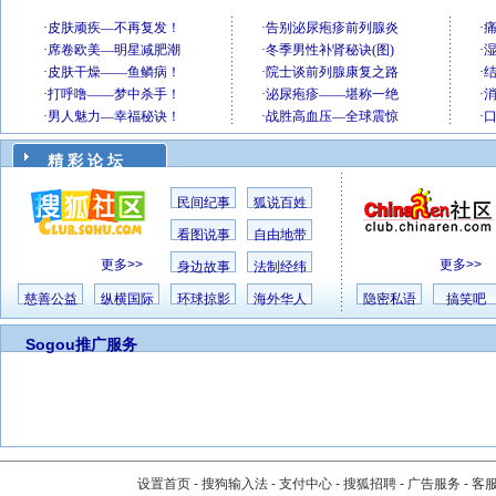
精 彩 论 坛
民间纪事
狐说百姓
看图说事
自由地带
更多>>
更多>>
身边故事
法制经纬
慈善公益
纵横国际
环球掠影
海外华人
隐密私语
搞笑吧
Sogou推广服务
设置首页
-
搜狗输入法
-
支付中心
-
搜狐招聘
-
广告服务
-
客