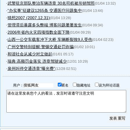
·
武警驻京部队整治车辆违章 30名司机被吊销驾照
(01/04 13:32)
·
“办实事”征建议1265条 交通医疗问题集中
(01/04 13:44)
·
猜想2007 (2007.12.31)
(01/04 13:28)
·
管理滞后暴露多头弊端 博客问题屡屡发生
(01/04 09:34)
·
2006年省内火灾四项指数全面下降
(01/04 09:29)
·
山西一公交车载客冲下大桥 车辆断裂致9人受伤
(01/04 02:23)
·
广州交警特别提醒:警惕交通处罚诈骗
(01/02 10:01)
·
和谐社会从减少对立做起
(01/01 05:17)
·
瑞典:高额罚金落实 违章驾驶减少
(12/31 10:29)
·
泉州叫停交通违章“曝光费”
(12/28 02:51)
用户：
匿名
隐藏地址
设为辩论话题