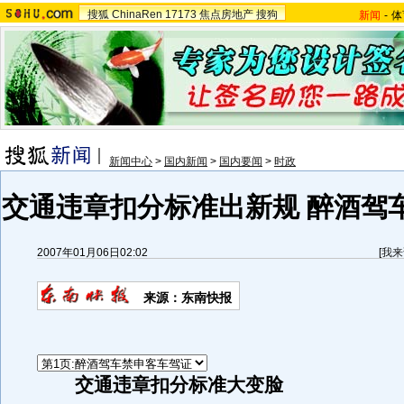
搜狐
ChinaRen
17173
焦点房地产
搜狗
新闻
-
体
新闻中心
>
国内新闻
>
国内要闻
>
时政
交通违章扣分标准出新规 醉酒驾车
2007年01月06日02:02
[
我来
来源：东南快报
交通违章扣分标准大变脸