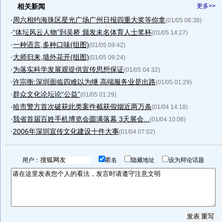
相关新闻
更多>>
·
周六相约海珠区星光广场广州日报四重大奖等你拿
(01/05 06:38)
·
“体坛风云人物”到吴桥 颁发未名体育人士奖杯
(01/05 14:27)
·
一种语言,多种口味(组图)
(01/05 09:42)
·
大师归来,墙外花开(组图)
(01/05 09:24)
·
为落实科学发展观提供宣传思想保证
(01/05 04:32)
·
许宗衡:深圳面临四难以为继 高端服务业是出路
(01/05 01:29)
·
群众文化论坛论“公益”
(01/05 01:29)
·
哈市警方首次破获此类案件截获假烟近两万条
(01/04 14:18)
·
我省首届百姓手机博览会圆满落幕 3天展会...
(01/04 10:06)
·
2006年深圳宣传文化建设十件大事
(01/04 07:02)
用户：
匿名
隐藏地址
设为辩论话题