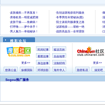
精 彩 论 坛
民间纪事
狐说百姓
看图说事
自由地带
更多>>
更多>>
身边故事
法制经纬
慈善公益
纵横国际
环球掠影
海外华人
隐密私语
搞笑吧
Sogou推广服务