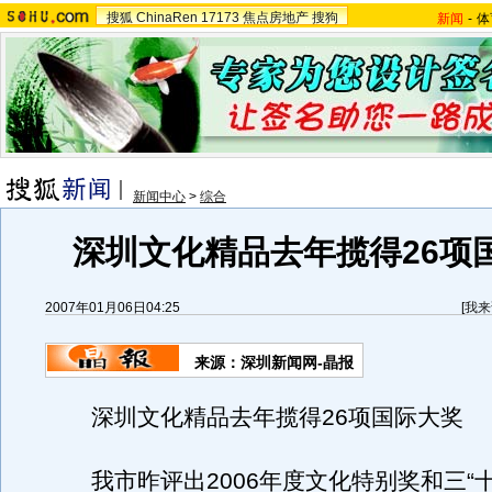
搜狐
ChinaRen
17173
焦点房地产
搜狗
新闻
-
体
新闻中心
>
综合
深圳文化精品去年揽得26项
2007年01月06日04:25
[
我来
来源：深圳新闻网-晶报
深圳文化精品去年揽得26项国际大奖
我市昨评出2006年度文化特别奖和三“十