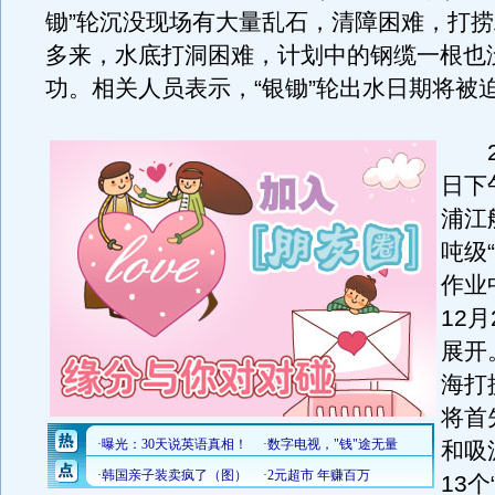
锄”轮沉没现场有大量乱石，清障困难，打
多来，水底打洞困难，计划中的钢缆一根也
功。相关人员表示，“银锄”轮出水日期将被
20
日下
浦江
吨级
作业
12
展开
海打
将首
和吸
13