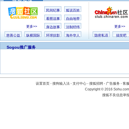
民间纪事
狐说百姓
看图说事
自由地带
更多>>
更多>>
身边故事
法制经纬
慈善公益
纵横国际
环球掠影
海外华人
隐密私语
搞笑吧
Sogou推广服务
设置首页
-
搜狗输入法
-
支付中心
-
搜狐招聘
-
广告服务
-
客
Copyright
©
2016 Sohu.com 
搜狐不良信息举