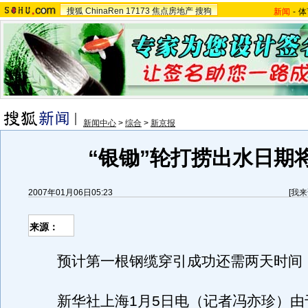
搜狐
ChinaRen
17173
焦点房地产
搜狗
新闻
-
体
新闻中心
>
综合
>
新京报
“银锄”轮打捞出水日期
2007年01月06日05:23
[
我来
来源：
预计第一根钢缆穿引成功还需两天时间
新华社上海1月5日电（记者冯亦珍）由于