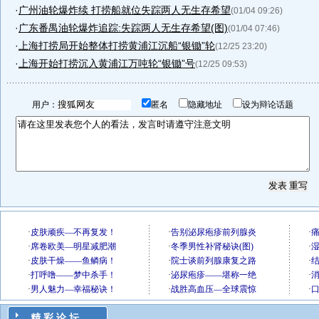
·
广州油轮爆炸续 打捞船就位失踪两人无生存希望
(01/04 09:26)
·
广东番禺油轮爆炸追踪:失踪两人无生存希望(图)
(01/04 07:46)
·
上海打捞局开始整体打捞黄浦江沉船“银锄”轮
(12/25 23:20)
·
上海开始打捞沉入黄浦江万吨轮“银锄”号
(12/25 09:53)
用户：
匿名
隐藏地址
设为辩论话题
精 彩 论 坛