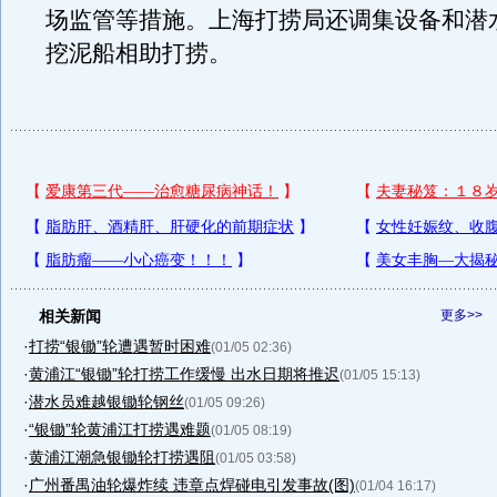
场监管等措施。上海打捞局还调集设备和潜
挖泥船相助打捞。
相关新闻
更多>>
·
打捞“银锄”轮遭遇暂时困难
(01/05 02:36)
·
黄浦江“银锄”轮打捞工作缓慢 出水日期将推迟
(01/05 15:13)
·
潜水员难越银锄轮钢丝
(01/05 09:26)
·
“银锄”轮黄浦江打捞遇难题
(01/05 08:19)
·
黄浦江潮急银锄轮打捞遇阻
(01/05 03:58)
·
广州番禺油轮爆炸续 违章点焊碰电引发事故(图)
(01/04 16:17)