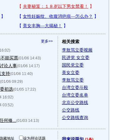
更多>>
相关搜索
李敖骂立委视频
16:02)
民进党 女立委
输不能买票
(01/06 14:43)
国民党立委
讨论人事
(01/06 14:17)
美女立委
民支持
(01/06 11:40)
李敖骂立委
(01/06 09:29)
台湾立委斗殴
立委初选
(01/05 17:22)
台湾立委名单
4 16:02)
北京公交路线
4 03:52)
公交路线
公交路线查询
何修...
(01/03 14:13)
隐藏地址
设为辩论话题
我来说两句
(1条)