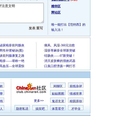
精华区
辩论区
唯一能打出【范特西】的
输入法！
姓
闲聊区
前线杂评
带
贴贴图图
情感世界
更多>>
纬
鬼话玄灵
校园原创
人
隐密私语
搞笑吧
体育星空
才毕业