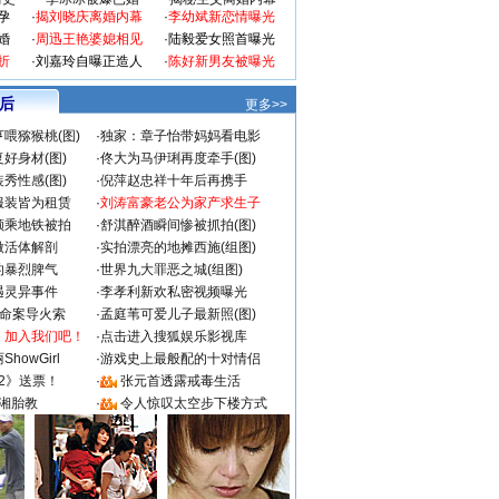
孕
·
揭刘晓庆离婚内幕
·
李幼斌新恋情曝光
婚
·
周迅王艳婆媳相见
·
陆毅爱女照首曝光
折
·
刘嘉玲自曝正造人
·
陈好新男友被曝光
 后
更多>>
喂猕猴桃(图)
·
独家：章子怡带妈妈看电影
好身材(图)
·
佟大为马伊琍再度牵手(图)
秀性感(图)
·
倪萍赵忠祥十年后再携手
服装皆为租赁
·
刘涛富豪老公为家产求生子
颜乘地铁被拍
·
舒淇醉酒瞬间惨被抓拍(图)
做活体解剖
·
实拍漂亮的地摊西施(组图)
的暴烈脾气
·
世界九大罪恶之城(组图)
遇灵异事件
·
李孝利新欢私密视频曝光
成命案导火索
·
孟庭苇可爱儿子最新照(图)
：加入我们吧！
·
点击进入搜狐娱乐影视库
howGirl
·
游戏史上最般配的十对情侣
2》送票！
·
张元首透露戒毒生活
湘胎教
·
令人惊叹太空步下楼方式