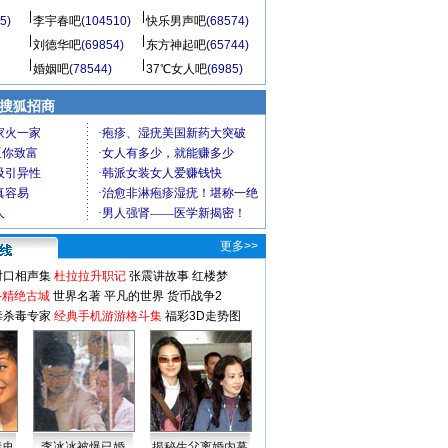
5)
李宇春吧
(104510)
快乐男声吧
(68574)
刘德华吧
(69854)
东方神起吧
(65744)
婚姻吧
(78544)
37℃女人吧
(6985)
 搜狐招商
更多>>
对口相声集
杜拉拉升职记
张震讲故事
红楼梦
-精绝古城
世界名著
平凡的世界
货币战争2
毒杀毒专家
经典手机游游格斗集
福彩3D走势图
情史
李冰冰被爆已婚
揭秘生父离婚内幕