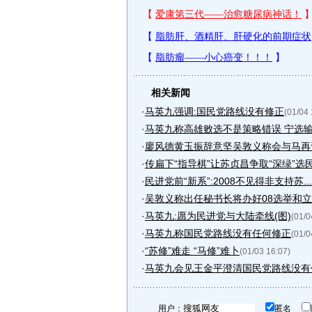
相关新闻
·
马英九强调:国民党路线没有修正
(01/04 
·
马英九称高雄败选不是策略错误 宁选
·
廖风德黄玉振辞意坚吴敦义称会与马再
·
传扁下“指导棋”让苏贞昌争取“深绿”选
·
民进党前“新系”:2008不见得非支持苏...
·
吴敦义称出任秘书长将办好08选举和
·
马英九:愿为民进党与大陆牵线(图)
(01/0
·
马英九称国民党路线没有任何修正
(01/0
·
“苏修”难走 “马修”难卜
(01/03 16:07)
·
马英九会见王金平澄清国民党路线没有任
用户：
匿名