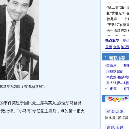
·
“晒工资”如此
·
把“黄继光”印
·
徐兆寿：一个
·
“王致和”在德
·
医生收红包对
热点标签：
奥
股票
金晶
陈冠
精彩推荐
席马英九强调没有“马修路线”。
事件莫过于国民党主席马英九提出的“马修路
一致批评。“小马哥”专任党主席后，点的第一把火
相 关 说 吧
陈水扁
|
苏贞昌
说 吧 排 行