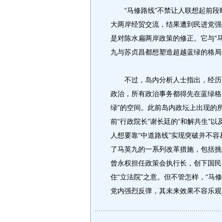
“马修路线”不禁让人联想起前段时
大两岸经贸交流，结果遭到民进党强
是对陈水扁两岸政策的修正。它与“马
九与苏贞昌都想塑造超越蓝绿的格局，
不过，岛内分析人士指出，经历了
政治，所有政治事务都得先在蓝绿格
绿”的空间。此前岛内政坛上出现的所
前“行政院长”谢长廷的“和解共生”
人想要靠“中道路线”实现突破并不
了马英九的一系列改革措施，包括挑
曾永权担任政策会执行长，创下国民
住“立法院”之意。但不管怎样，“马
党内强烈反弹，其未来效果不容乐观