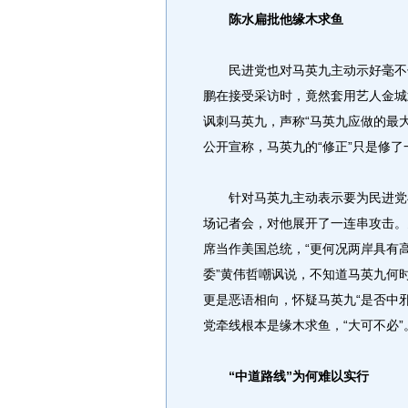
陈水扁批他缘木求鱼
民进党也对马英九主动示好毫不领情
鹏在接受采访时，竟然套用艺人金城
讽刺马英九，声称“马英九应做的最大
公开宣称，马英九的“修正”只是修
针对马英九主动表示要为民进党与大
场记者会，对他展开了一连串攻击。
席当作美国总统，“更何况两岸具有
委”黄伟哲嘲讽说，不知道马英九何时竟
更是恶语相向，怀疑马英九“是否中
党牵线根本是缘木求鱼，“大可不必”
“中道路线”为何难以实行