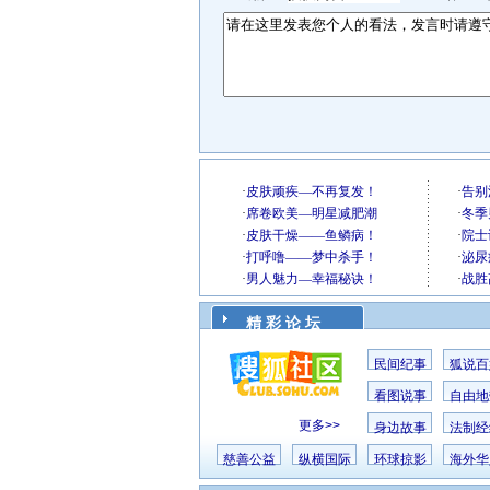
精 彩 论 坛
民间纪事
狐说百
看图说事
自由地
更多>>
身边故事
法制经
慈善公益
纵横国际
环球掠影
海外华