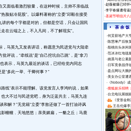
·
赵薇被爆已经怀
现在又面临着激烈较量，在这种时候，主帅不亲临战
·
李宇春爆遭母逼
热脸贴冷屁股”。以爆料著称的“立委”邱毅在接受
·
圣诞节明信片八
英九讲的每个字都是对的，但都是空话，只会让国民
茶 余 饭
天走在云端之上，不入凡间，不了解现实”。
·
何炅获地产大亨
·
陈慧琳产后恢复
际，马英九又发表讲话，称愿意为民进党与大陆牵
·
殷桃街头休闲装
·
范冰冰红地毯
批评说，“牵线说”是“自己挖坑自己跳”，是“拿刀
·
姚晨与老公素
庆安也表示，马英九最近的谈话，已经给党内同志
·
日军竟拿战俘
·
盘点网坛大腕
更是“多此一举、干卿何事？”
·
美女办公室遭
·
《Nobody》
路线”表示不能理解。该党发言人李鸿钧说，如果
·
搜狐娱乐招聘
·
台北电玩展靓丽S
，也大不过与民进党吧，身为泛蓝共主，马英九连
·
《变形金刚
谈和解？”无党籍“立委”李敖还做了一首打油诗讽
·
王岳伦爆李
鬼影幢幢﹐天地悠悠；亲美媚扁，一貉之丘；马鹿