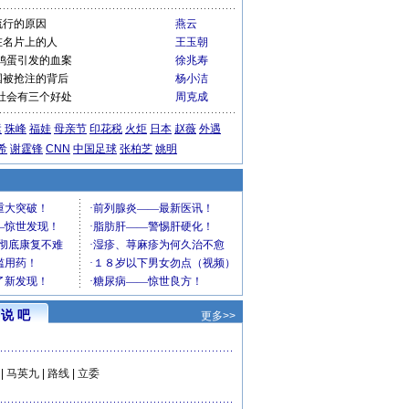
流行的原因
燕云
在名片上的人
王玉朝
鸡蛋引发的血案
徐兆寿
国被抢注的背后
杨小洁
社会有三个好处
周克成
运
珠峰
福娃
母亲节
印花税
火炬
日本
赵薇
外遇
希
谢霆锋
CNN
中国足球
张柏芝
姚明
说 吧
更多>>
|
马英九
|
路线
|
立委