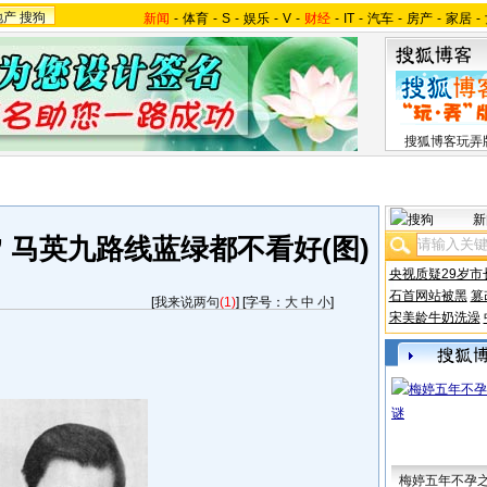
地产
搜狗
新闻
-
体育
-
S
-
娱乐
-
V
-
财经
-
IT
-
汽车
-
房产
-
家居
-
搜狐博客玩弄
新
 马英九路线蓝绿都不看好(图)
央视质疑29岁市
石首网站被黑
篡
[
我来说两句
(1)
] [字号：
大
中
小
]
宋美龄牛奶洗澡
梅婷五年不孕