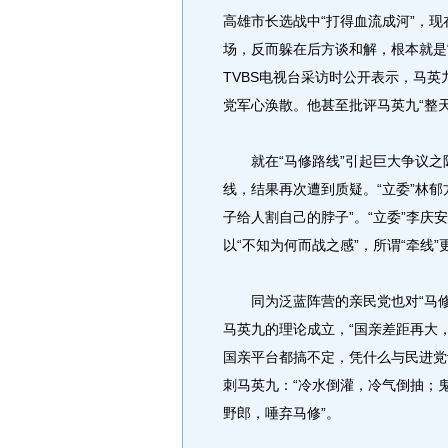
高雄市长选战中“打得血流成河”，
场，反而躲在后方谈和解，根本就是“
TVBS电视台采访时公开表示，马
党军心涣散。他甚至批评马英九“整
就在“马修路线”引起巨大争议之
线，结果再次遭到质疑。“立委”林郁方
子给人割自己的脖子”。“立委”李
以“不知为何而战之感”，所谓“牵线”
同为泛蓝阵营的亲民党也对“马修
马英九的理论成立，“国亲差距再大
国亲平台都搞不定，凭什么与民进党
刺马英九：“冷水倒灌，冷气倒抽；
野郎，唾弃马修”。