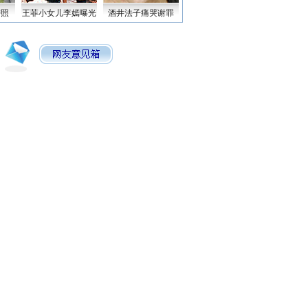
密照
王菲小女儿李嫣曝光
酒井法子痛哭谢罪