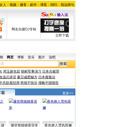
女人
-
视频
-
播客
-
邮件
-
博客
-
BBS
-
我说两句
网友自建DJ专辑
立即下载
版
闻
网页
博客
音乐
图片
说吧
长
邓玉娇失踪
朝鲜军事演习
日本兵赎罪
改温总讲话
夏日减肥秘方
日本瘦脸法
中共卧底结局
慈禧不快乐
侵略中国报告
更多>>
之谜
爆笑熊猫烧香语录
夜色撩人雪色斑斓