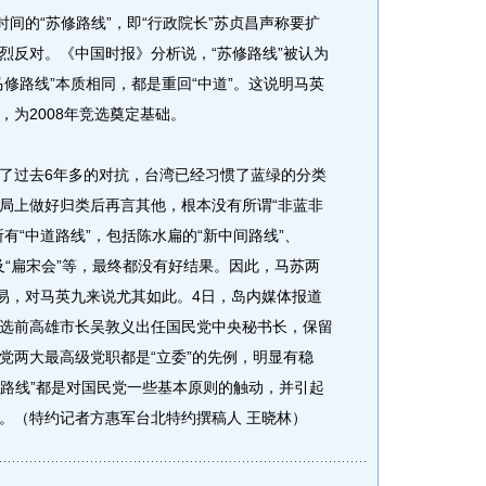
间的“苏修路线”，即“行政院长”苏贞昌声称要扩
烈反对。《中国时报》分析说，“苏修路线”被认为
修路线”本质相同，都是重回“中道”。这说明马英
为2008年竞选奠定基础。
过去6年多的对抗，台湾已经习惯了蓝绿的分类
局上做好归类后再言其他，根本没有所谓“非蓝非
有“中道路线”，包括陈水扁的“新中间路线”、
以及“扁宋会”等，最终都没有好结果。因此，马苏两
容易，对马英九来说尤其如此。4日，岛内媒体报道
选前高雄市长吴敦义出任国民党中央秘书长，保留
党两大最高级党职都是“立委”的先例，明显有稳
修路线”都是对国民党一些基本原则的触动，并引起
。（特约记者方惠军台北特约撰稿人 王晓林）