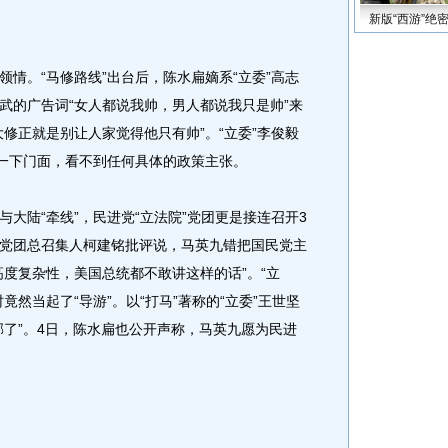
新版“西游”绝
。“马修路线”出台后，陈水扁嫡系“立委”高志
武的广告词“女人都说我帅，男人都说我只是帅”来
修正就是别让人家觉得他只有帅”。“立委”李俊毅
了一下门面，看不到任何具体的政策主张。
陆“牵线”，民进党“立法院”党团更是接连召开3
党团总召集人柯建铭批评说，马英九错把国民党主
高度复杂性，美国总统都不敢讲这样的话”。“立
然当起了“导游”。以“打马”著称的“立委”王世坚
邪了”。4日，陈水扁也公开声称，马英九愿为民进
。