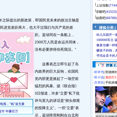
上证指数
(7744
苏醒吧
(41523)
贴图吧
(68789)
年之际提出的新政策，即国民党未来的政治主轴是
党与民进党差距再大，也大不过我们与共产党的差
搜狐分类 |
距。
蓝绿同在一条船上，
2300万人民是命运共同体，
没有必要拼得你死我活。”
这番表态立即引起了岛
内政界的巨大反响，在国民
·
听评书
|
郭德纲
·
听小说
|
鬼吹灯1
党内部更是掀起了一场空前
·
共享区
|
手机病
猛烈的风暴。据《联合报》
3日报道，许多“立委”私下批
评马英九的讲话是“彻头彻尾
的投降主义”。一些“立委”表
示，蓝绿阵营刚刚在台北和
揭田壮壮徐帆