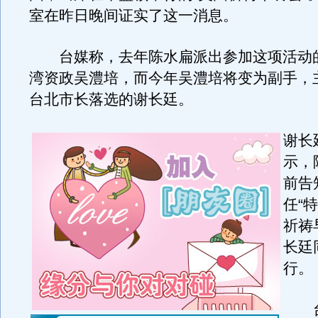
室在昨日晚间证实了这一消息。
台媒称，去年陈水扁派出参加这项活动的
湾资政吴澧培，而今年吴澧培将变为副手，
台北市长落选的谢长廷。
谢长
示，
前告
任“
祈祷
长廷
行。
台