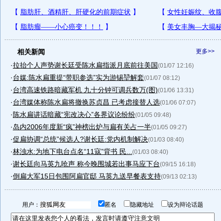
相关新闻
更多>>
·
拉抬个人声势谢长廷受陈水扁指派月底前往美国
(01/07 12:16)
·
台媒:陈水扁重提“带职参选”实为游锡堃解套
(01/07 08:12)
·
台湾高速铁路暗藏军机 九十分钟可调兵数万(图)
(01/06 13:31)
·
台湾媒体称陈水扁将撤换苏贞昌 已考虑接替人选
(01/06 07:07)
·
陈水扁讲话暗藏“宪改决心”各界议论纷纷
(01/05 09:48)
·
岛内2006年度新“疯”神榜出炉与扁有关占一半
(01/05 09:27)
·
促扁协调“总统”候选人?谢长廷:党内机制解决
(01/03 08:40)
·
林浊水:为地下电台点名“11寇”背书 民...
(01/03 08:40)
·
谢长廷向马英九呛声 称今晚围城若出事马应下台
(09/15 16:18)
·
倒扁大军15日包围阿扁官邸 马英九送早餐表支持
(09/13 02:13)
用户：
匿名
隐藏地址
设为辩论话题