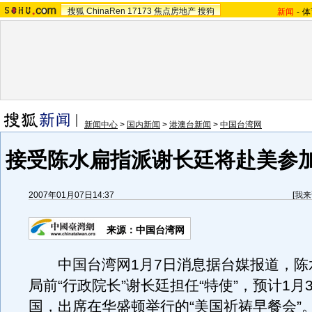
搜狐
ChinaRen
17173
焦点房地产
搜狗
新闻
-
体
新闻中心
>
国内新闻
>
港澳台新闻
>
中国台湾网
接受陈水扁指派谢长廷将赴美参
2007年01月07日14:37
[
我来
来源：中国台湾网
中国台湾网1月7日消息据台媒报道，陈
局前“行政院长”谢长廷担任“特使”，预计1月
国，出席在华盛顿举行的“美国祈祷早餐会”