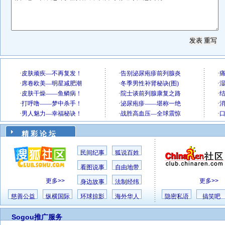
精 彩 论 坛
民间纪事
狐说百姓
看图说事
自由地带
更多>>
更多>>
身边故事
法制经纬
慈善公益
纵横国际
环球掠影
海外华人
隐密私语
搞笑吧
Sogou推广服务