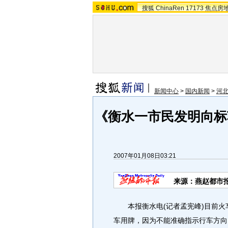
搜狐
ChinaRen
17173
焦点房
新闻中心
>
国内新闻
>
河
《衡水一市民发明向标
2007年01月08日03:21
来源：燕赵都市
本报衡水电(记者孟宪峰)目前火
车用牌，因为不能准确指示行车方向