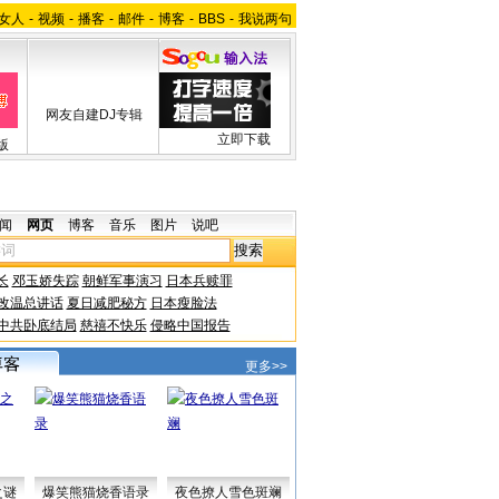
女人
-
视频
-
播客
-
邮件
-
博客
-
BBS
-
我说两句
网友自建DJ专辑
立即下载
版
闻
网页
博客
音乐
图片
说吧
长
邓玉娇失踪
朝鲜军事演习
日本兵赎罪
改温总讲话
夏日减肥秘方
日本瘦脸法
中共卧底结局
慈禧不快乐
侵略中国报告
更多>>
之谜
爆笑熊猫烧香语录
夜色撩人雪色斑斓