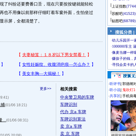
现了纠纷还要费番口舌，现在只要按按键就能轻松
上证指数
(7744
再也不用像以前那样仔细盯着车窗外面，生怕坐过
苏醒吧
(41523)
显示屏，全都清楚了。
贴图吧
(68789)
搜狐分类 |
·
听评书
|
郭德纲
更多>>
相关搜索
·
听小说
|
鬼吹灯1
·
共享区
|
手机病
中央警卫局的车牌
09:41)
车牌识别
批捕
(01/06 18:21)
代办 京a 车牌
车牌识别算法
..
(01/06 08:31)
卖 京a 车牌
卖 京 车牌
(01/05 20:08)
揭田壮壮徐帆