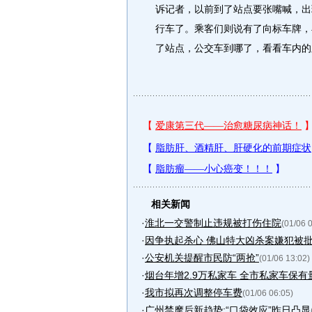
诉记者，以前到了站点要张嘴喊，出
行车了。乘客们则说有了向标车牌，
了站点，公交车到哪了，看看车内的
相关新闻
·
淮北一交警制止违规被打伤住院
(01/06 
·
因争执起杀心 佛山特大凶杀案嫌犯被
·
公安机关提醒市民防“两抢”
(01/06 13:02)
·
烟台年增2.9万私家车 全市私家车保有量.
·
我市拟再次调整停车费
(01/06 06:05)
·
广州禁摩后新趋势:“口袋效应”昨日凸显