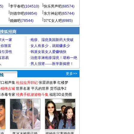
5)
李宇春吧
(104510)
快乐男声吧
(68574)
刘德华吧
(69854)
东方神起吧
(65744)
婚姻吧
(78544)
37℃女人吧
(6985)
 搜狐招商
更多>>
对口相声集
杜拉拉升职记
张震讲故事
红楼梦
-精绝古城
世界名著
平凡的世界
货币战争2
毒杀毒专家
经典手机游游格斗集
福彩3D走势图
情史
李冰冰被爆已婚
揭秘生父离婚内幕