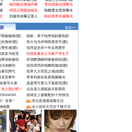
孕
·
揭刘晓庆离婚内幕
·
李幼斌新恋情曝光
婚
·
周迅王艳婆媳相见
·
陆毅爱女照首曝光
折
·
刘嘉玲自曝正造人
·
陈好新男友被曝光
 后
更多>>
喂猕猴桃(图)
·
独家：章子怡带妈妈看电影
好身材(图)
·
佟大为马伊琍再度牵手(图)
秀性感(图)
·
倪萍赵忠祥十年后再携手
服装皆为租赁
·
刘涛富豪老公为家产求生子
颜乘地铁被拍
·
舒淇醉酒瞬间惨被抓拍(图)
做活体解剖
·
实拍漂亮的地摊西施(组图)
的暴烈脾气
·
世界九大罪恶之城(组图)
遇灵异事件
·
李孝利新欢私密视频曝光
成命案导火索
·
孟庭苇可爱儿子最新照(图)
：加入我们吧！
·
点击进入搜狐娱乐影视库
howGirl
·
游戏史上最般配的十对情侣
2》送票！
·
张元首透露戒毒生活
湘胎教
·
令人惊叹太空步下楼方式