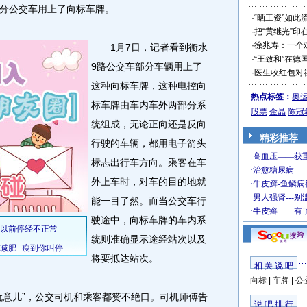
分公交车用上了向标车牌。
·
“晒工资”如此
·
把“黄继光”印
·
徐兆寿：一个
1月7日，记者看到衡水
·
“王致和”在德
9路公交车部分车辆用上了
·
医生收红包对
这种向标车牌，这种电控向
热点标签：
奥
标车牌由车内车外两部分系
股票
金晶
陈冠
统组成，无论正向还是反向
精彩推荐
行驶的车辆，都用电子箭头
标志出行车方向。乘客在车
外上车时，对车的目的地就
能一目了然。而当公交车行
驶途中，向标车牌的车内系
统则准确显示途经站次以及
将要抵达站次。
相 关 说 吧
向标
|
车牌
|
公
意儿”，公交司机和乘客都赞不绝口。司机师傅告
说 吧 排 行