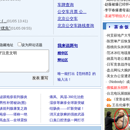
车牌查询
·
赵薇被爆已经怀
·
李宇春爆遭母逼
公交车月票 公...
·
圣诞节明信片八
北京公交车
...
(01/05 13:41)
北京公交车路线查询
茶 余 饭
优先”
(01/05 09:55)
·
何炅获地产大亨
·
陈慧琳产后恢复
隐藏地址
设为辩论话题
我来说两句
·
殷桃街头休闲装
·
范冰冰红地毯
精华区
·
姚晨与老公素
辩论区
·
日军竟拿战俘
·
盘点网坛大腕
唯一能打出【范特西】的
·
美女办公室遭
输入法！
·
《Nobody》
·
搜狐娱乐招聘
·
台北电玩展靓丽S
·
《变形金刚
·
王岳伦爆李