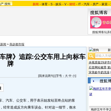
地产
搜狗
新闻
-
体育
-
S
-
娱乐
-
V
-
财经
-
IT
-
汽车
-
房产
-
家居
-
搜狐博客玩弄
北新闻
>
燕赵都市报
新
车牌》追踪:公交车用上向标车
牌
央视质疑29岁市
石首网站被黑
篡
宋美龄牛奶洗澡
[
我来说两句
] [字号：
大
中
小
]
报
车、汽车、公交车，用于表示始发站至终点站的客
，经常造成反方向乘车误会。针对这一细节，衡水
梅婷五年不孕