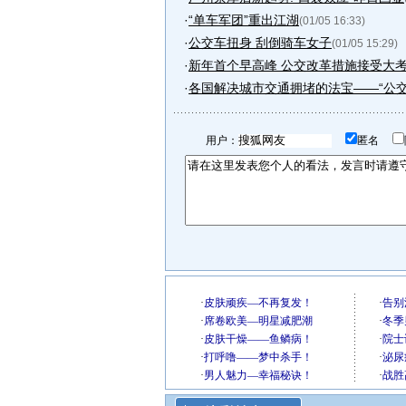
·
“单车军团”重出江湖
(01/05 16:33)
·
公交车扭身 刮倒骑车女子
(01/05 15:29)
·
新年首个早高峰 公交改革措施接受大考 (
·
各国解决城市交通拥堵的法宝——“公交
用户：
匿名