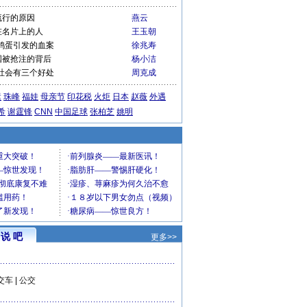
流行的原因
燕云
在名片上的人
王玉朝
鸡蛋引发的血案
徐兆寿
国被抢注的背后
杨小洁
社会有三个好处
周克成
运
珠峰
福娃
母亲节
印花税
火炬
日本
赵薇
外遇
希
谢霆锋
CNN
中国足球
张柏芝
姚明
说 吧
更多>>
交车
|
公交