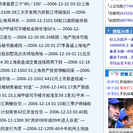
房者最爱三个“80／100” —2006-12-22 03:32上海
上证指数
(7744
-2106:28三大开发商力拼新江湾城项目 —2006-
苏醒吧
(41523)
上海局局长 — 2006-12-2101:58虹口曲阳板块新
贴图吧
(68789)
:38沪甲级写字楼租金两年涨50％ — 2006-12-
搜狐分类 |
港元 —2006-12-20 05:24韩国：地产泡沫可能
老板秘书最难找 —2006-12-20 01:27李嘉诚上海地产
再新批别墅高尔夫球场用地 —2006-12-19 01:11北京
804:30上海新盘成交量连续两周下跌 —2006-12-18
06-12-1502:51上海房产投资增幅回落 —2006-
市场 — 2006-12-1502:4412月上市新盘锐减一
·
听评书
|
郭德纲
盘违规销售被处“封盘” — 2006-12-1401:17房产新政
·
听小说
|
鬼吹灯1
·
共享区
|
手机病
14 01:15上海甲级写字楼月租涨至39.1美元/平米 —
下徐汇两幢住宅 — 2006-12-14 01:10前三季沪商铺租
科计划筹资42亿开发住宅 — 2006-12-13 03:40我
12-1300:30“房价08年或09年进入谷底” —
产信托发行为零 —2006-12-1205:40今年杭州土地放
揭田壮壮徐帆