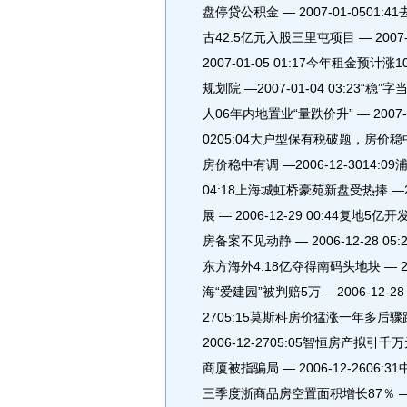
盘停贷公积金 — 2007-01-0501:4
古42.5亿元入股三里屯项目 — 2007
2007-01-05 01:17今年租金预计涨
规划院 —2007-01-04 03:23“稳”字
人06年内地置业“量跌价升” — 2007-
0205:04大户型保有税破题，房价稳中有
房价稳中有调 —2006-12-3014:0
04:18上海城虹桥豪苑新盘受热捧 —2
展 — 2006-12-29 00:44复地5
房备案不见动静 — 2006-12-28 05:
东方海外4.18亿夺得南码头地块 — 20
海“爱建园”被判赔5万 —2006-12-2
2705:15莫斯科房价猛涨一年多后骤跌 
2006-12-2705:05智恒房产拟引千万元
商厦被指骗局 — 2006-12-2606:3
三季度浙商品房空置面积增长87％ —2