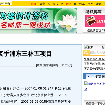
地产
搜狗
新闻
-
体育
-
S
-
娱乐
-
V
-
财经
-
IT
-
汽车
-
房产
-
家居
-
搜狐博客玩弄
新
亿接手浦东三林五项目
央视质疑29岁市
石首网站被黑
篡
[
我来说两句
] [字号：
大
中
小
]
宋美龄牛奶洗澡
7亿 — 2007-01-08 01:24万科12.9亿接
1:00少数富人有多套房 致北京房价上涨 — 2007-
越新越便宜— 2007-01-08 00:59南京单价过万楼
梅婷五年不孕