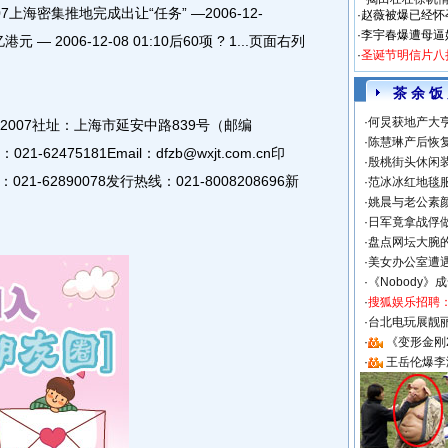
:07上海密集推地完成出让“任务” —2006-12-
·
赵薇被爆已经怀
·
李宇春爆遭母逼
— 2006-12-08 01:10后60项 ? 1...页面右列
·
圣诞节明信片八
茶 余 饭
·
何炅获地产大亨
》2007社址：上海市延安中路839号（邮编
·
陈慧琳产后恢复
21-62475181Email：dfzb@wxjt.com.cn印
·
殷桃街头休闲装
62890078发行热线：021-8008208696新
·
范冰冰红地毯
·
姚晨与老公素
·
日军竟拿战俘
·
盘点网坛大腕
·
美女办公室遭
·
《Nobody》
·
搜狐娱乐招聘
·
台北电玩展靓丽S
·
《变形金刚
·
王岳伦爆李