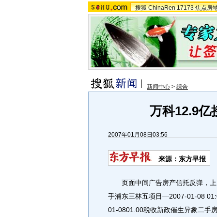
搜狐
ChinaRen
17173
焦点房
新闻中心
>
综合
万科12.9
2007年01月08日03:56
来源：东方早报
页面中间广告房产信托反弹，上月融资7.3
手浦东三林五项目—2007-01-08 0
01-0801:00税收新政催生异象二手房