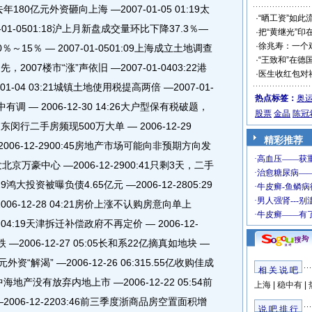
1去年180亿元外资砸向上海 —2007-01-05 01:19太
·
“晒工资”如此
-01-0501:18沪上月新盘成交量环比下降37.3％—
·
把“黄继光”印
·
徐兆寿：一个
10％～15％ — 2007-01-0501:09上海成立土地调查
·
“王致和”在德
当先，2007楼市“涨”声依旧 —2007-01-0403:22港
·
医生收红包对
01-04 03:21城镇土地使用税提高两倍 —2007-01-
热点标签：
奥
调 — 2006-12-30 14:26大户型保有税破题，
股票
金晶
陈冠
9浦东闵行二手房频现500万大单 — 2006-12-29
精彩推荐
006-12-2900:45房地产市场可能向非预期方向发
亿开发北京万豪中心 —2006-12-2900:41只剩3天，二手
29鸿大投资被曝负债4.65亿元 —2006-12-2805:29
06-12-28 04:21房价上涨不认购房意向单上
8 04:19天津拆迁补偿政府不再定价 — 2006-12-
—2006-12-27 05:05长和系22亿摘真如地块 —
外资“解渴” —2006-12-26 06:315.55亿收购佳成
相 关 说 吧
1中海地产没有放弃内地上市 —2006-12-22 05:54前
上海
|
稳中有
|
006-12-2203:46前三季度浙商品房空置面积增
说 吧 排 行