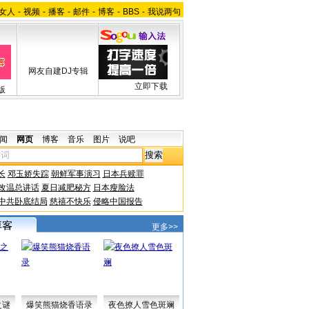
女人
-
视频
-
播客
-
邮件
-
博客
-
BBS
-
我说两句
网友自建DJ专辑
立即下载
版
闻
网页
博客
音乐
图片
说吧
长
邓玉娇失踪
朝鲜军事演习
日本兵赎罪
改温总讲话
夏日减肥秘方
日本瘦脸法
中共卧底结局
慈禧不快乐
侵略中国报告
更多>>
之谜
爆笑熊猫烧香语录
夜色撩人雪色斑斓