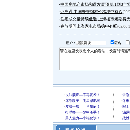
·
中国房地产市场和谐发展预期:1到3年
·
证券通:中国未来钢材价格稳中有跌
(09/
·
住宅成交量持续低迷 上海楼市短期将
·
春节期间上海家电市场稳中有旺
(02/06 
用户：
匿名
精 彩 论 坛