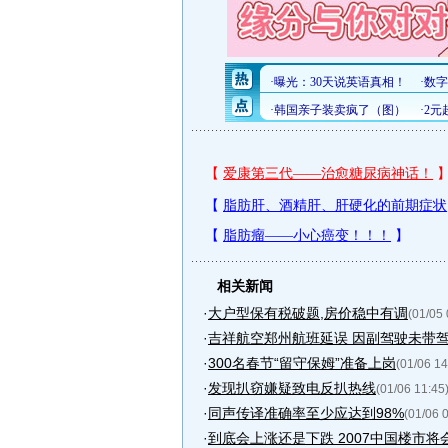
相关新闻
·
大户型保有税破题,房价稳中有调
(01/05 
·
吉祥航空郑州航班延误 因副驾驶未带驾
·
300名春节“留守保姆”准备上岗
(01/06 14
·
发现扒窃嫌疑致电反扒热线
(01/06 11:45
·
同声传译准确率至少应达到98%
(01/06 
·
到底会上涨还是下跌 2007中国楼市将会.