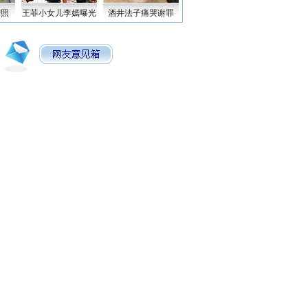
密照
王菲小女儿李嫣曝光
酒井法子痛哭谢罪