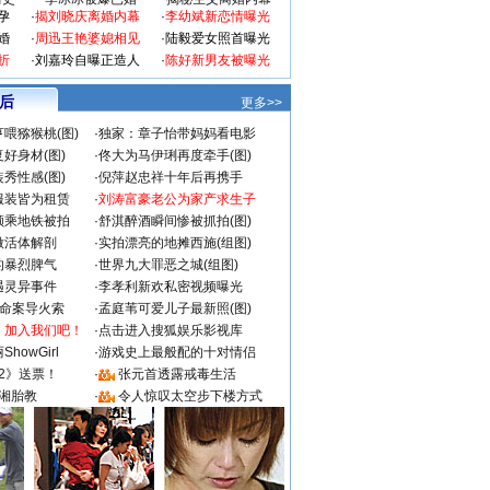
孕
·
揭刘晓庆离婚内幕
·
李幼斌新恋情曝光
婚
·
周迅王艳婆媳相见
·
陆毅爱女照首曝光
折
·
刘嘉玲自曝正造人
·
陈好新男友被曝光
 后
更多>>
喂猕猴桃(图)
·
独家：章子怡带妈妈看电影
好身材(图)
·
佟大为马伊琍再度牵手(图)
秀性感(图)
·
倪萍赵忠祥十年后再携手
服装皆为租赁
·
刘涛富豪老公为家产求生子
颜乘地铁被拍
·
舒淇醉酒瞬间惨被抓拍(图)
做活体解剖
·
实拍漂亮的地摊西施(组图)
的暴烈脾气
·
世界九大罪恶之城(组图)
遇灵异事件
·
李孝利新欢私密视频曝光
成命案导火索
·
孟庭苇可爱儿子最新照(图)
：加入我们吧！
·
点击进入搜狐娱乐影视库
howGirl
·
游戏史上最般配的十对情侣
2》送票！
·
张元首透露戒毒生活
湘胎教
·
令人惊叹太空步下楼方式