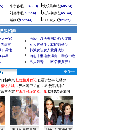
5)
李宇春吧
(104510)
快乐男声吧
(68574)
刘德华吧
(69854)
东方神起吧
(65744)
婚姻吧
(78544)
37℃女人吧
(6985)
 搜狐招商
更多>>
对口相声集
杜拉拉升职记
张震讲故事
红楼梦
-精绝古城
世界名著
平凡的世界
货币战争2
毒杀毒专家
经典手机游游格斗集
福彩3D走势图
情史
李冰冰被爆已婚
揭秘生父离婚内幕