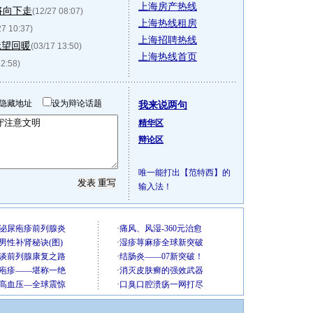
上海房产热线
将向下走
(12/27 08:07)
上海热线租房
27 10:37)
上海招聘热线
无望回暖
(03/17 13:50)
上海热线首页
12:58)
隐藏地址
设为辩论话题
我来说两句
精华区
辩论区
唯一能打出【范特西】的
输入法！