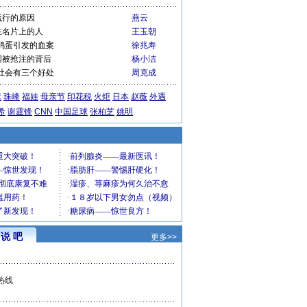
流行的原因
燕云
在名片上的人
王玉朝
鸡蛋引发的血案
徐兆寿
国被抢注的背后
杨小洁
社会有三个好处
周克成
运
珠峰
福娃
母亲节
印花税
火炬
日本
赵薇
外遇
希
谢霆锋
CNN
中国足球
张柏芝
姚明
说 吧
更多>>
热线