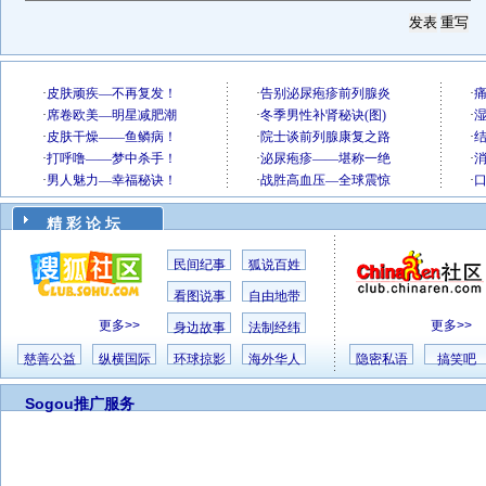
精 彩 论 坛
民间纪事
狐说百姓
看图说事
自由地带
更多>>
更多>>
身边故事
法制经纬
慈善公益
纵横国际
环球掠影
海外华人
隐密私语
搞笑吧
Sogou推广服务