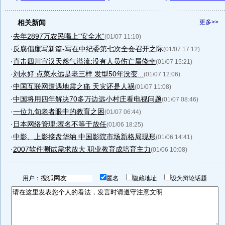
相关新闻
更多>>
·
去年2897万农民喝上“安全水”
(01/07 11:10)
·
反腐倡廉写新篇-写在中纪委第七次全会召开之际
(01/07 17:12)
·
直击四川宣汉天然气溢流:没有人员伤亡属侥幸
(01/07 15:21)
·
刘永好:点菜永远是老三样 发型50年没变...
(01/07 12:06)
·
中国互联网遭遇地震之痛 天灾还是人祸
(01/07 11:08)
·
中国将用四年解决70多万边远小村庄看电视问题
(01/07 08:46)
·
一位九旬老者眼中的教育之困
(01/07 06:44)
·
日本网络管理:匿名不等于放任
(01/06 18:25)
·
中影、上影接盘华纳 中国影院市场新格局现形
(01/06 14:41)
·
2007软件测试需求放大 职业教育成培育主力
(01/06 10:08)
用户：
匿名
隐藏地址
设为辩论话题