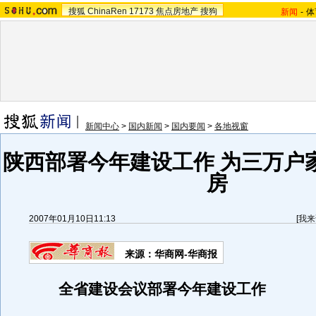
搜狐
ChinaRen
17173
焦点房地产
搜狗
新闻
-
体
新闻中心
>
国内新闻
>
国内要闻
>
各地视窗
陕西部署今年建设工作 为三万户
房
2007年01月10日11:13
[
我来
来源：华商网-华商报
全省建设会议部署今年建设工作