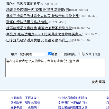
·
我的生活因实事而改变
(01/09 09:03)
·
稳定房价说调控:四“逆调控”苗头需警惕(图)
(01/09 08:24)
·
北京三成房子为外埠个人购买 持续带动房价上涨
(01/09 07:37)
·
歌乐山经济适用房昨起销售-
(01/09 04:26)
·
建不建经适房廉租房,考验政府想不想降房价
(01/09 02:55)
·
商品房:经济适用房=62:1 比例悬殊愁煞承德买房人
(01/08 02:28)
·
山东规范经济适用房建设 乱建者最高罚三万
(01/07 14:10)
用户：
匿名
隐藏地址
设为辩论话题