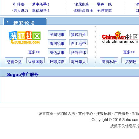
精 彩 论 坛
民间纪事
狐说百姓
看图说事
自由地带
更多>>
更多>>
身边故事
法制经纬
慈善公益
纵横国际
环球掠影
海外华人
隐密私语
搞笑吧
Sogou推广服务
设置首页
-
搜狗输入法
-
支付中心
-
搜狐招聘
-
广告服务
-
客
Copyright
©
2016 Sohu.com 
搜狐不良信息举