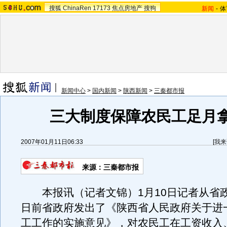
搜狐
ChinaRen
17173
焦点房地产
搜狗
新闻
-
体
新闻中心
>
国内新闻
>
陕西新闻
>
三秦都市报
三大制度保障农民工足月
2007年01月11日06:33
[
我来
来源：三秦都市报
本报讯（记者文锦）1月10日记者从省
日前省政府发出了《陕西省人民政府关于进
工工作的实施意见》，对农民工在工资收入