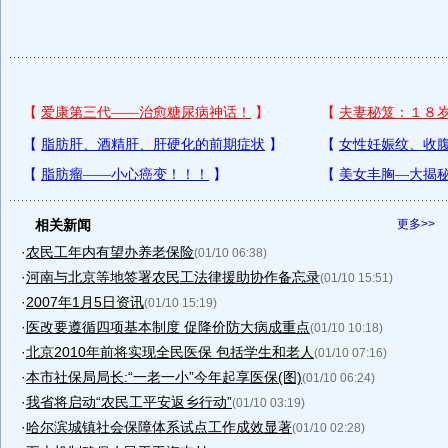
相关新闻
更多>>
·
农民工年内有望办养老保险
(01/10 06:38)
·
河南与北京等地签署农民工法律援助协作备忘录
(01/10 15:51)
·
2007年1月5日资讯
(01/10 15:19)
·
医改要遵循四项基本制度 促降价防大病成重点
(01/10 10:18)
·
北京2010年前将实现全民医保 包括学生和老人
(01/10 07:16)
·
本市社保局局长:“一老一小”今年起享医保(图)
(01/10 06:24)
·
我省将启动“农民工平安返乡行动”
(01/10 03:19)
·
哈尔滨城镇社会保障体系试点工作成效显著
(01/10 02:28)