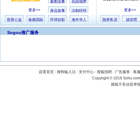
看图说事
自由地带
更多>>
更多>>
身边故事
法制经纬
慈善公益
纵横国际
环球掠影
海外华人
隐密私语
搞笑吧
Sogou推广服务
设置首页
-
搜狗输入法
-
支付中心
-
搜狐招聘
-
广告服务
-
客
Copyright
©
2016 Sohu.com 
搜狐不良信息举