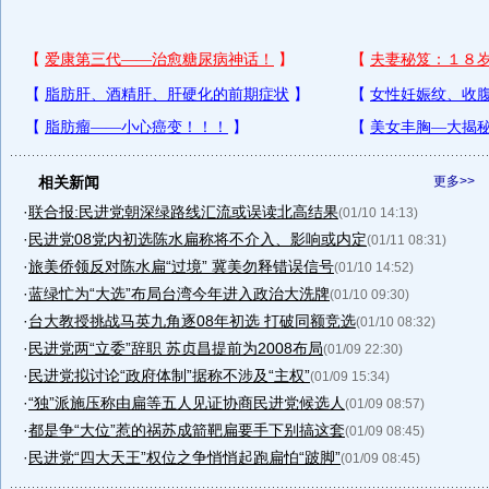
相关新闻
更多>>
·
联合报:民进党朝深绿路线汇流或误读北高结果
(01/10 14:13)
·
民进党08党内初选陈水扁称将不介入、影响或内定
(01/11 08:31)
·
旅美侨领反对陈水扁“过境” 冀美勿释错误信号
(01/10 14:52)
·
蓝绿忙为“大选”布局台湾今年进入政治大洗牌
(01/10 09:30)
·
台大教授挑战马英九角逐08年初选 打破同额竞选
(01/10 08:32)
·
民进党两“立委”辞职 苏贞昌提前为2008布局
(01/09 22:30)
·
民进党拟讨论“政府体制”据称不涉及“主权”
(01/09 15:34)
·
“独”派施压称由扁等五人见证协商民进党候选人
(01/09 08:57)
·
都是争“大位”惹的祸苏成箭靶扁要手下别搞这套
(01/09 08:45)
·
民进党“四大天王”权位之争悄悄起跑扁怕“跛脚”
(01/09 08:45)