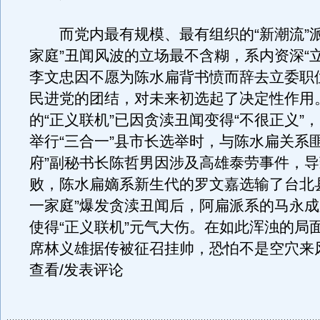
而党内最有规模、最有组织的“新潮流”派
家庭”丑闻风波的立场最不含糊，系内资深“
李文忠因不愿为陈水扁背书愤而辞去立委职
民进党的团结，对未来初选起了决定性作用
的“正义联机”已因贪渎丑闻变得“不很正义”，
举行“三合一”县市长选举时，与陈水扁关系
府”副秘书长陈哲男因涉及高雄泰劳事件，
败，陈水扁嫡系新生代的罗文嘉选输了台北
一家庭”爆发贪渎丑闻后，阿扁派系的马永
使得“正义联机”元气大伤。在如此浑浊的局
席林义雄据传被征召挂帅，恐怕不是空穴来风
查看/发表评论