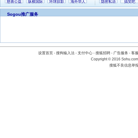
慈善公益
纵横国际
环球掠影
海外华人
隐密私语
搞笑吧
Sogou推广服务
设置首页
-
搜狗输入法
-
支付中心
-
搜狐招聘
-
广告服务
-
客
Copyright
©
2016 Sohu.com 
搜狐不良信息举