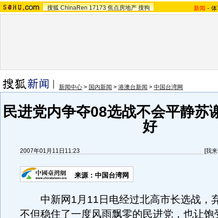
搜狐
ChinaRen
17173
焦点房地产
搜狗
新闻
-
体
新闻中心
>
国内新闻
>
港澳台新闻
>
中国台湾网
民进党内争夺08选战不会平静苏
好
2007年01月11日11:23
[
我来
来源：中国台湾网
中新网1月11日电经过北高市长选战，
不但稳住了一度风雨飘零的民进党，也让饱