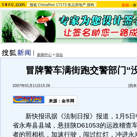
搜狐
ChinaRen
17173
焦点房地产
搜狗
新闻
-
体
新闻中心
>
综合
冒牌警车满街跑交警部门“
2007年01月11日15:26
[
我来
来源：金羊网
新快报讯据《法制日报》报道，1月5日
省永寿县县城，悬挂陕D61053的运政稽查
者的照相机，加速行驶，闯过红灯，冲进永