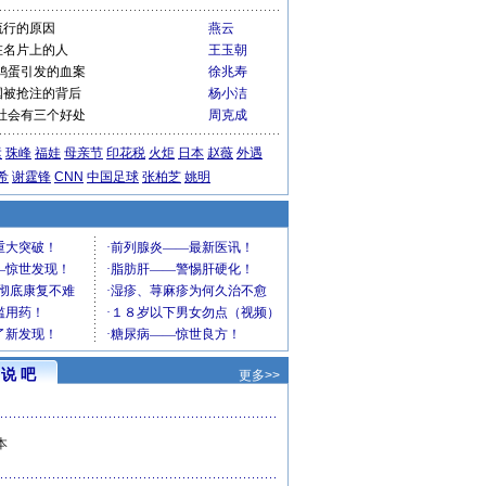
流行的原因
燕云
在名片上的人
王玉朝
鸡蛋引发的血案
徐兆寿
国被抢注的背后
杨小洁
社会有三个好处
周克成
运
珠峰
福娃
母亲节
印花税
火炬
日本
赵薇
外遇
希
谢霆锋
CNN
中国足球
张柏芝
姚明
说 吧
更多>>
本