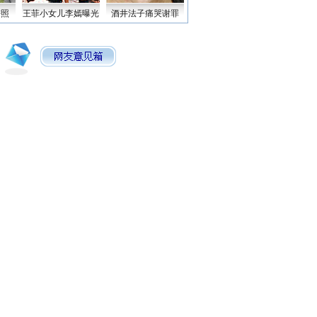
密照
王菲小女儿李嫣曝光
酒井法子痛哭谢罪