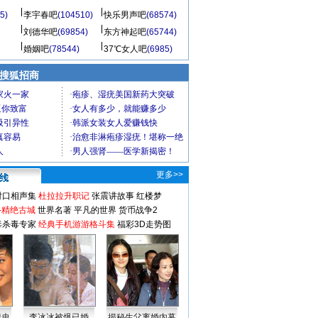
5)
李宇春吧
(104510)
快乐男声吧
(68574)
刘德华吧
(69854)
东方神起吧
(65744)
婚姻吧
(78544)
37℃女人吧
(6985)
 搜狐招商
更多>>
对口相声集
杜拉拉升职记
张震讲故事
红楼梦
-精绝古城
世界名著
平凡的世界
货币战争2
毒杀毒专家
经典手机游游格斗集
福彩3D走势图
情史
李冰冰被爆已婚
揭秘生父离婚内幕