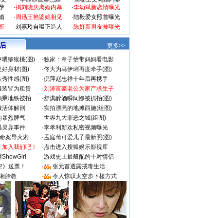
孕
·
揭刘晓庆离婚内幕
·
李幼斌新恋情曝光
婚
·
周迅王艳婆媳相见
·
陆毅爱女照首曝光
折
·
刘嘉玲自曝正造人
·
陈好新男友被曝光
 后
更多>>
喂猕猴桃(图)
·
独家：章子怡带妈妈看电影
好身材(图)
·
佟大为马伊琍再度牵手(图)
秀性感(图)
·
倪萍赵忠祥十年后再携手
服装皆为租赁
·
刘涛富豪老公为家产求生子
颜乘地铁被拍
·
舒淇醉酒瞬间惨被抓拍(图)
做活体解剖
·
实拍漂亮的地摊西施(组图)
的暴烈脾气
·
世界九大罪恶之城(组图)
遇灵异事件
·
李孝利新欢私密视频曝光
成命案导火索
·
孟庭苇可爱儿子最新照(图)
：加入我们吧！
·
点击进入搜狐娱乐影视库
howGirl
·
游戏史上最般配的十对情侣
2》送票！
·
张元首透露戒毒生活
湘胎教
·
令人惊叹太空步下楼方式