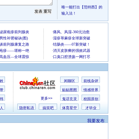
唯一能打出【范特西】的
输入法！
姓
闲聊区
前线杂评
带
贴贴图图
情感世界
更多>>
纬
鬼话玄灵
校园原创
人
隐密私语
搞笑吧
体育星空
才毕业
我要发布