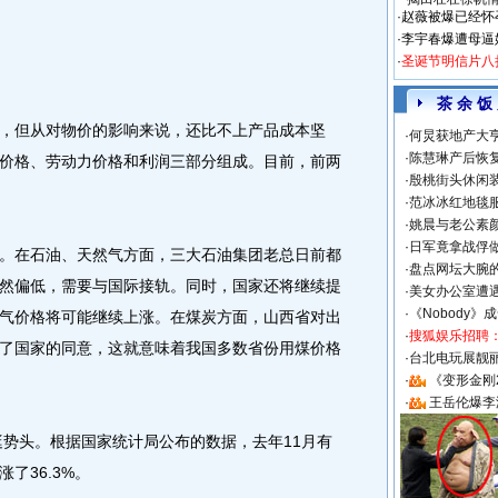
·
赵薇被爆已经怀
·
李宇春爆遭母逼
·
圣诞节明信片八
茶 余 饭
但从对物价的影响来说，还比不上产品成本坚
·
何炅获地产大亨
·
陈慧琳产后恢复
价格、劳动力价格和利润三部分组成。目前，前两
·
殷桃街头休闲装
·
范冰冰红地毯
·
姚晨与老公素
·
日军竟拿战俘
在石油、天然气方面，三大石油集团老总日前都
·
盘点网坛大腕
然偏低，需要与国际接轨。同时，国家还将继续提
·
美女办公室遭
·
《Nobody》
气价格将可能继续上涨。在煤炭方面，山西省对出
·
搜狐娱乐招聘
了国家的同意，这就意味着我国多数省份用煤价格
·
台北电玩展靓丽S
·
《变形金刚
·
王岳伦爆李
势头。根据国家统计局公布的数据，去年11月有
了36.3%。