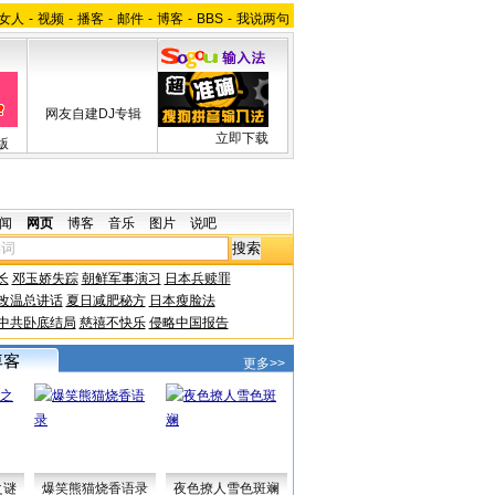
女人
-
视频
-
播客
-
邮件
-
博客
-
BBS
-
我说两句
网友自建DJ专辑
立即下载
版
闻
网页
博客
音乐
图片
说吧
长
邓玉娇失踪
朝鲜军事演习
日本兵赎罪
改温总讲话
夏日减肥秘方
日本瘦脸法
中共卧底结局
慈禧不快乐
侵略中国报告
更多>>
之谜
爆笑熊猫烧香语录
夜色撩人雪色斑斓