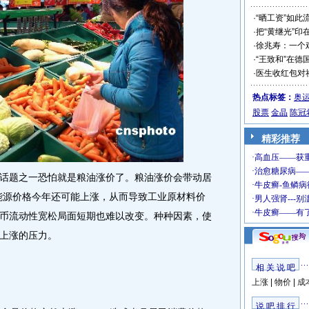
·
“晒工资”如此
·
把“黄继光”印
·
徐兆寿：一个
·
“王致和”在德
·
医生收红包对
热点标签：
奥
股票
金晶
陈冠
精彩推荐
题之一恐怕就是粮油涨价了。粮油涨价会带动居
，能源价格今年还可能上涨，从而导致工业原材料价
币流动性宽松局面短期也难以改变。种种因素，使
上涨的压力。
相 关 说 吧
上涨
|
物价
|
成
说 吧 排 行