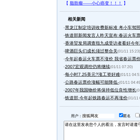
相关新闻
·
黑龙江制定培训收费新标准 考小车驾照花3
·
铁道部新闻发言人昨天宣布:春运火车票今
·
香港贸发局调查指九成受访者看好今年
·
啤酒巨头们成长须过整合关
(01/11 15:23
·
今年起春运火车票不涨价 我省春运票价
·
2007宏观调控仍将继续
(01/11 07:20)
·
每小时7.25美元?涨工资好难
(01/11 04:5
·
公路春运票价涨幅可能降低-
(01/11 04:4
·
2007年我国物价将保持低位良性增长
(0
·
铁道部:今年起铁路春运不再涨价
(01/11 
用户：
匿名