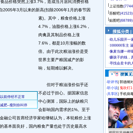
品价格突然上涨3.7%，造成当月居民消费价格
上证指数
(7744
下自2005年3月以来的新高(扣除2006年1月的春节因
苏醒吧
(41523)
素)。
其中，粮食价格上涨
贴图吧
(68789)
4.7%，油脂价格上涨6.2%，
搜狐分类 |
肉禽及其制品价格上涨
7.6%，都是10月涨幅的数
倍。由于此次粮油涨价是受
世界主要产粮国减产的影
响，短期难以解决。
·
听评书
|
郭德纲
但对于粮油涨价似乎还
·
听小说
|
鬼吹灯1
不必过于担心。据国家信息
·
共享区
|
手机病
中心测算，国际上的缺粮只
会影响国内需求的1%。至于
金融公司首席经济学家哈继铭认为，本轮粮价上涨
的基本面良好，国内粮食产量也处于历史最高水
揭田壮壮徐帆