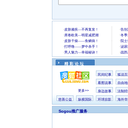
精 彩 论 坛
民间纪事
狐说百
看图说事
自由地
更多>>
身边故事
法制经
慈善公益
纵横国际
环球掠影
海外华
Sogou推广服务