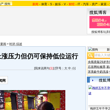
地产
搜狗
新闻
-
体育
-
S
-
娱乐
-
V
-
财经
-
IT
-
汽车
-
房产
-
家居
-
搜狐博客玩弄
内要闻
>
时评·综述
新
上涨压力但仍可保持低位运行
央视质疑29岁市
石首网站被黑
篡
[
我来说两句
(1)
] [字号：
大
中
小
]
宋美龄牛奶洗澡
闻网
梅婷五年不孕