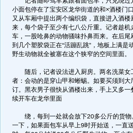
记者随即驾车紧跟着面包车，只见绕过
小面包停在了宝安区龙华街道的和×酒楼门
又从车厢中提出两个编织袋，直接进入酒楼
来，每个袋子至少有七八公斤重。记者趁机
车，一股呛鼻的动物骚味扑鼻而来。在后尾
到几个塑胶袋正在“活蹦乱跳”，地板上满是
野生动物就全被塞在这个狭窄的空间里面。
随后，记者设法进入厨房。两名洗菜女
者：会动的是穿山甲和蜥蜴。如要买须到大
订。黑衣男子很快从酒楼出来，手上又多一
续开车在龙华里面
绕，每到一处就会放下20多公斤的货物
一下，如果面包车从早上9时开始送，一直送