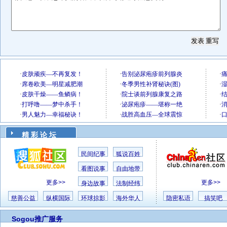
精 彩 论 坛
民间纪事
狐说百姓
看图说事
自由地带
更多>>
更多>>
身边故事
法制经纬
慈善公益
纵横国际
环球掠影
海外华人
隐密私语
搞笑吧
Sogou推广服务