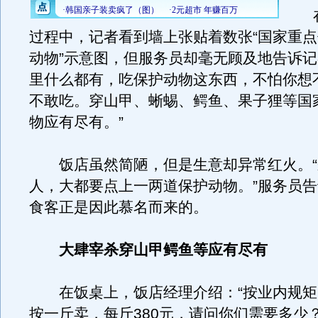
在
过程中，记者看到墙上张贴着数张“国家重
动物”示意图，但服务员却毫无顾及地告诉记
里什么都有，吃保护动物这东西，不怕你想
不敢吃。穿山甲、蜥蜴、鳄鱼、果子狸等国
物应有尽有。”
饭店虽然简陋，但是生意却异常红火。“
人，大都要点上一两道保护动物。”服务员
食客正是因此慕名而来的。
大肆宰杀穿山甲鳄鱼等应有尽有
在饭桌上，饭店经理介绍：“按业内规矩
按一斤卖，每斤380元，请问你们需要多少？