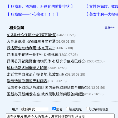
相关新闻
更多>>
·
a13靠什么保证公众“嘴下留情”
(04/20 11:26)
·
入冬最低温 动物御寒各显神通
(01/09 01:35)
·
我省野生动物利用“多点开花”
(01/06 07:00)
·
昆明集中销毁一批野生动物死体
(12/31 07:25)
·
昆明公开销毁野生动物死体 有研究价值者已移交
(12/30 02:05)
·
榆林活动各国概况之印度
(09/05 12:58)
·
走近世界自然遗产提名地 荔波(组图)
(08/10 08:28)
·
取缔活熊取胆暂无时间表
(01/13 06:18)
·
我国暂不取缔活熊取胆 国内养熊取胆场降至68家
(01/13 01:56)
·
国新办开新闻发布会 就养熊取胆等问题答问(图)
(01/12 16:33)
用户：
匿名
隐藏地址
设为辩论话题