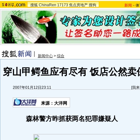
搜狐
ChinaRen
17173
焦点房地产
搜狗
新闻
-
体
新闻中心
>
综合
穿山甲鳄鱼应有尽有 饭店公然卖保
2007年01月12日23:11
[
我来
来源：大洋网
森林警方昨抓获两名犯罪嫌疑人