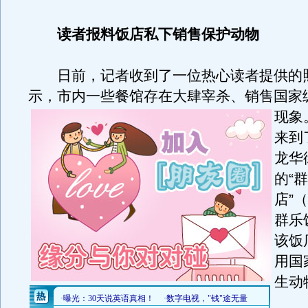
读者报料饭店私下销售保护动物
日前，记者收到了一位热心读者提供的
示，市内一些餐馆存在大肆宰杀、销售国家
现象
来到
龙华
的“
店”
群乐
该饭
用国
生动