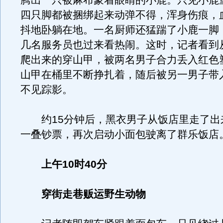
腾出一只被麻布蒙着眼睛的小鹿。只见小鹿重
四只脚都被捆绑起来动弹不得，浑身伤痕，
抖地卧躺在地。一名厨师还猛踹了小鹿一脚
几名服务员也过来看热闹。这时，记者看到
爬出来的穿山甲，被两名男子合力丢入红色
山甲在桶里不断挣扎着，随后被另一男子带
不见踪影。
约15分钟后，黑衣男子从饭店里走了出
一叠钞票，再次启动小面包驶离了群乐饭店
上午10时40分
穿街走巷贩运野生动物