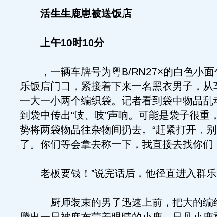
活生生鹿崽被送饭店
上午10时10分
，一辆车牌号为粤B/RN27×的白色小面
乐饭店门口，紧接着下来一名黑衣男子，从
一大一小两个编织袋。记者看到袋中物品乱
到袋中传出“吱、吱”声响。可能是袋子很重
势将两袋物品往杂物间扔去。“赶紧打开，
了。你们等会拿去称一下，我直接去找你们
老板要钱！”说完话后，他径直进入群乐
一厨师装束的男子迅速上前，把大的编