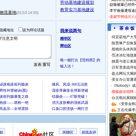
劳动基地建设规划
·
赵薇被爆已经怀
教育实习基地建设
·
李宇春爆遭母逼
物流基地
(01/10 14:50)
·
圣诞节明信片八
茶 余 饭
隐藏地址
设为辩论话题
我来说两句
·
何炅获地产大亨
精华区
·
陈慧琳产后恢复
辩论区
·
殷桃街头休闲装
·
范冰冰红地毯
唯一能打出【范特西】的
·
姚晨与老公素
输入法！
·
日军竟拿战俘
·
盘点网坛大腕
·
美女办公室遭
·
《Nobody》
·
搜狐娱乐招聘
·
台北电玩展靓丽S
·
《变形金刚
·
王岳伦爆李
姓
闲聊区
前线杂评