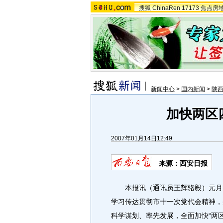
搜狐
ChinaRen
17173
焦点房
新闻中心
>
国内新闻
>
陕
加快两区
2007年01月14日12:49
来源：西安日报
本报讯（通讯员王辉骆毅）元月1
学习传达贯彻市十一次党代会精神，
科学谋划、率先发展，全面加快“两