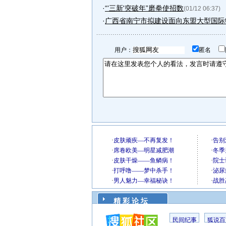
·
“'三新'突破年”磨拳使招数
(01/12 06:37)
·
广西省南宁市拟建设面向东盟大型国际
用户：
匿名
精 彩 论 坛
民间纪事
狐说百