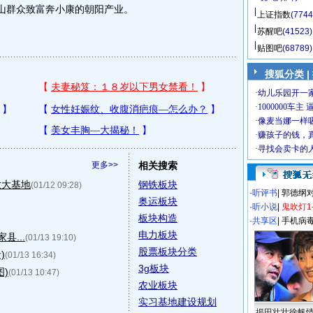
沿山群众致富奔小康的朝阳产业。
上证指数
(7744
苏醒吧
(41523)
贴图吧
(68789)
搜狐分类 |
更多>>
相关搜索
六大基地
钢铁板块
(01/12 09:28)
·
听评书
|
郭德纲
奥运板块
·
听小说
|
鬼吹灯1
板块构造
·
共享区
|
手机病
电力板块
...
(01/13 19:10)
股票板块分类
)
(01/13 16:34)
3g板块
)
(01/13 10:47)
农业板块
实习基地建设规划
揭田壮壮徐帆