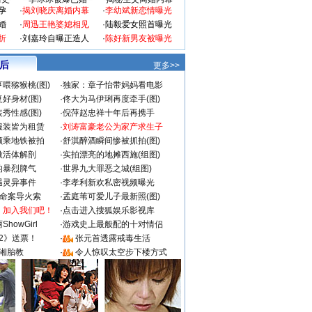
孕
·
揭刘晓庆离婚内幕
·
李幼斌新恋情曝光
婚
·
周迅王艳婆媳相见
·
陆毅爱女照首曝光
折
·
刘嘉玲自曝正造人
·
陈好新男友被曝光
 后
更多>>
喂猕猴桃(图)
·
独家：章子怡带妈妈看电影
好身材(图)
·
佟大为马伊琍再度牵手(图)
秀性感(图)
·
倪萍赵忠祥十年后再携手
服装皆为租赁
·
刘涛富豪老公为家产求生子
颜乘地铁被拍
·
舒淇醉酒瞬间惨被抓拍(图)
做活体解剖
·
实拍漂亮的地摊西施(组图)
的暴烈脾气
·
世界九大罪恶之城(组图)
遇灵异事件
·
李孝利新欢私密视频曝光
成命案导火索
·
孟庭苇可爱儿子最新照(图)
：加入我们吧！
·
点击进入搜狐娱乐影视库
howGirl
·
游戏史上最般配的十对情侣
2》送票！
·
张元首透露戒毒生活
湘胎教
·
令人惊叹太空步下楼方式