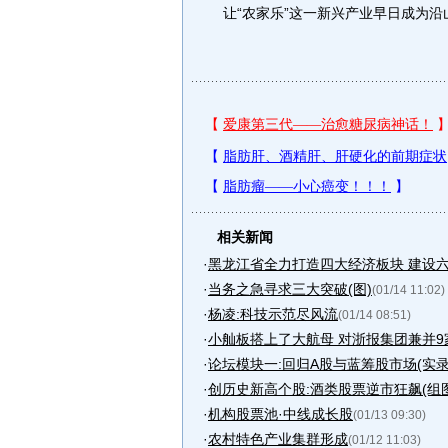
让“农家乐”这一新兴产业早日成为
相关新闻
·
黑龙江省全力打造四大经济板块 建设
·
当务之急寻求三大突破(图)
(01/14 11:02)
·
杨凌:科技示范尽风流
(01/14 08:51)
·
小舢板搭上了大航母 对浙报集团兼并9家县
·
论坛模块一:回归A股与蓝筹股市场(实录
·
创历史新高个股:酒类股票逆市狂飙(组图
·
机构股票池·中线成长股
(01/13 09:30)
·
农村特色产业集群形成
(01/12 11:03)