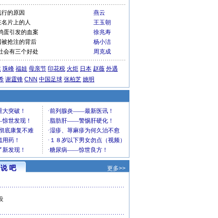
流行的原因
燕云
在名片上的人
王玉朝
鸡蛋引发的血案
徐兆寿
国被抢注的背后
杨小洁
社会有三个好处
周克成
运
珠峰
福娃
母亲节
印花税
火炬
日本
赵薇
外遇
希
谢霆锋
CNN
中国足球
张柏芝
姚明
说 吧
更多>>
设