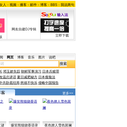
女人
-
视频
-
播客
-
邮件
-
博客
-
BBS
-
我说两句
网友自建DJ专辑
立即下载
版
闻
网页
博客
音乐
图片
说吧
长
邓玉娇失踪
朝鲜军事演习
日本兵赎罪
改温总讲话
夏日减肥秘方
日本瘦脸法
中共卧底结局
慈禧不快乐
侵略中国报告
更多>>
之谜
爆笑熊猫烧香语录
夜色撩人雪色斑斓