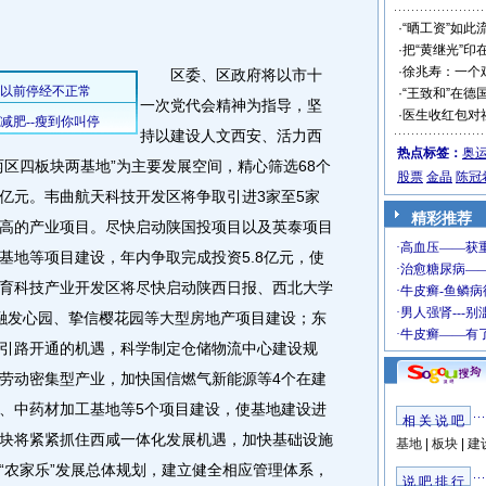
·
“晒工资”如此
·
把“黄继光”印
·
徐兆寿：一个
区委、区政府将以市十
·
“王致和”在德
一次党代会精神为指导，坚
·
医生收红包对
持以建设人文西安、活力西
热点标签：
奥
两区四板块两基地”为主要发展空间，精心筛选68个
股票
金晶
陈冠
2亿元。韦曲航天科技开发区将争取引进3家至5家
精彩推荐
高的产业项目。尽快启动陕国投项目以及英泰项目
基地等项目建设，年内争取完成投资5.8亿元，使
育科技产业开发区将尽快启动陕西日报、西北大学
融发心园、挚信樱花园等大型房地产项目建设；东
引路开通的机遇，科学制定仓储物流中心建设规
劳动密集型产业，加快国信燃气新能源等4个在建
、中药材加工基地等5个项目建设，使基地建设进
相 关 说 吧
块将紧紧抓住西咸一体化发展机遇，加快基础设施
基地
|
板块
|
建
“农家乐”发展总体规划，建立健全相应管理体系，
说 吧 排 行