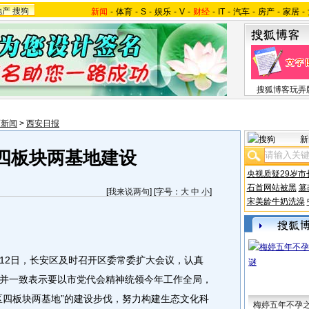
地产
搜狗
新闻
-
体育
-
S
-
娱乐
-
V
-
财经
-
IT
-
汽车
-
房产
-
家居
-
搜狐博客玩弄
西新闻
>
西安日报
新
四板块两基地建设
央视质疑29岁市
石首网站被黑
篡
[
我来说两句
] [字号：
大
中
小
]
宋美龄牛奶洗澡
2日，长安区及时召开区委常委扩大会议，认真
并一致表示要以市党代会精神统领今年工作全局，
区四板块两基地”的建设步伐，努力构建生态文化科
梅婷五年不孕