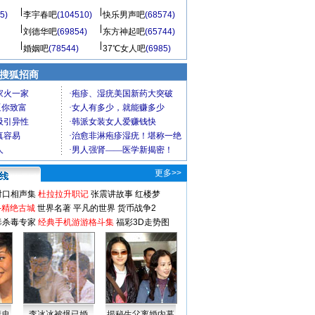
5)
李宇春吧
(104510)
快乐男声吧
(68574)
刘德华吧
(69854)
东方神起吧
(65744)
婚姻吧
(78544)
37℃女人吧
(6985)
 搜狐招商
更多>>
对口相声集
杜拉拉升职记
张震讲故事
红楼梦
-精绝古城
世界名著
平凡的世界
货币战争2
毒杀毒专家
经典手机游游格斗集
福彩3D走势图
情史
李冰冰被爆已婚
揭秘生父离婚内幕