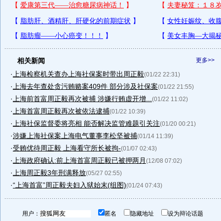
相关新闻
更多>>
·
上海检察机关查办上海社保案时带出周正毅
(01/22 22:31)
·
上海去年查处贪污贿赂案409件 部分涉及社保案
(01/22 21:55)
·
上海前首富周正毅再次被捕 涉嫌行贿虚开增...
(01/22 11:02)
·
上海首富周正毅再次被依法逮捕
(01/22 10:39)
·
上海社保监督委将亮相 能否解决监管难题引关注
(01/20 00:21)
·
涉嫌上海社保案上海电气董事李松坚被捕
(01/14 11:39)
·
受贿优待周正毅 上海看守所长被拘-
(01/07 02:43)
·
上海政府确认:前上海首富周正毅已被押两月
(12/08 07:02)
·
上海周正毅3年刑满释放
(05/27 02:55)
·
“上海首富”周正毅夫妇入狱始末(组图)
(01/24 07:43)
用户：
匿名
隐藏地址
设为辩论话题