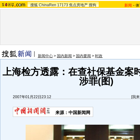
搜狐
ChinaRen
17173
焦点房地产
搜狗
新闻
-
体
新闻中心
>
国内新闻
>
国内要闻
>
时政
上海检方透露：在查社保基金案
涉罪(图)
2007年01月22日23:12
[
我来
来源：中国新闻网