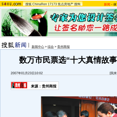
搜狐
ChinaRen
17173
焦点房地产
搜狗
新闻
-
体
新闻中心
>
综合
>
贵州商报
数万市民票选“十大真情故事”
2007年01月23日10:02
[
我来
来源：贵州商报