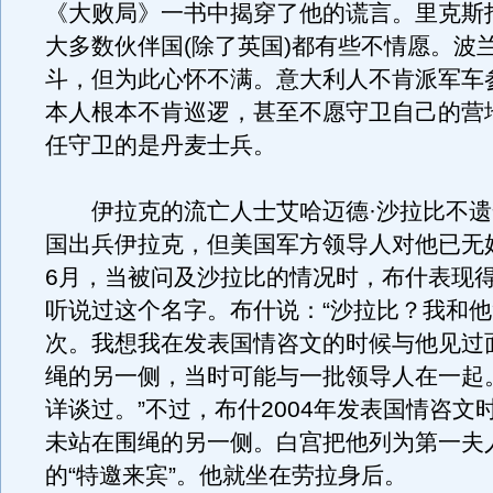
《大败局》一书中揭穿了他的谎言。里克斯
大多数伙伴国(除了英国)都有些不情愿。波
斗，但为此心怀不满。意大利人不肯派军车
本人根本不肯巡逻，甚至不愿守卫自己的营
任守卫的是丹麦士兵。
伊拉克的流亡人士艾哈迈德·沙拉比不遗
国出兵伊拉克，但美国军方领导人对他已无好
6月，当被问及沙拉比的情况时，布什表现
听说过这个名字。布什说：“沙拉比？我和
次。我想我在发表国情咨文的时候与他见过
绳的另一侧，当时可能与一批领导人在一起
详谈过。”不过，布什2004年发表国情咨文
未站在围绳的另一侧。白宫把他列为第一夫
的“特邀来宾”。他就坐在劳拉身后。