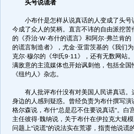
头号说谎者
小布什是怎样从说真话的人变成了头号
今成了众人的笑柄。直言不讳的自由派挖苦
的《乔治·W·布什的谎言》和阿尔·弗兰肯
的谎言制造者》，尤金·亚雷茨基的《我们
克尔·穆尔的《华氏9·11》，还有无数网站
满敌意的主流媒体也开始讽刺他，包括全国
《纽约人》杂志。
有人批评布什没有对美国人民讲真话。
身边的人感到疑惑。曾经负责为布什撰写演
格尔森说，布什“总是忍不住要说真话”。白
主任彼得·魏纳说，关于布什在伊拉克大规
问题上“说谎”的说法实在荒谬，指责他说谎