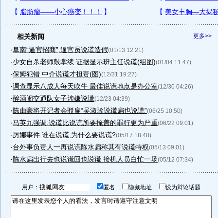
相关新闻
更多>>
·
阜南“逼官招商”,逼官员说谎造假
(01/13 12:21)
·
少女自杀老师鼓掌续:证据显示班主任说谎(组图)
(01/04 11:47)
·
保姆犯错 中介说谎才担责(图)
(12/31 19:27)
·
调查显示八成人每天吹牛 最佳说谎地点是办公室
(12/30 04:26)
·
醉酒闹交通队女子涉嫌说谎
(12/23 04:39)
·
陈由豪将开记者会驳扁“吴淑珍说谎扁也说谎”
(06/25 10:50)
·
马英九强调:说谎比说谎所要掩盖的罪行更为严重
(06/22 09:01)
·
厉娜事件:谁在说谎,为什么要说谎?
(05/17 18:48)
·
台外事负责人一再说谎陈水扁称其有说谎特权
(05/13 09:01)
·
陈水扁出行去也说谎回也说谎 接机人员白忙一场
(05/12 07:34)
用户：
匿名
隐藏地址
设为辩论话题