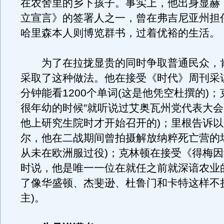
在农舍里的乡下孩子。事实上，他出身显赫
立宣言》的签署人之一，曾在弗吉尼亚州担
哈里森本人则博览群书，过着优裕的生活。
为了在拉拢显贵的同时争取普通民众，
采取了这种做法。他在接受《时代》周刊采
分钟能看1200个单词(这是他凭空杜撰的)；
很年幼的时候”就听说过艾奥瓦州党代表大会
他上研究生院时才开始召开的)；里根告诉
尔，他在二战期间曾拍摄解放纳粹死亡营的
从未在欧洲服过役)；克林顿在接受《得梅
时说，他是唯一一位在就任之前就深谙农业
了像华盛顿、杰斐逊、杜鲁门和卡特这样不
主)。