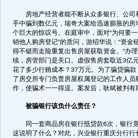
房地产经营者能不断从众多银行、公司
手中骗到数亿元，瑞奇大案给迅速膨胀的房
个巨大的惊叹号。在庭审中，面对“为何要
销他人购房登记”的质问，游绍华说：“资金
得不铤而走险重复出售房屋获取资金。”办
续，房管部门是关口。虚假售房套取近3亿
花了多少行贿成本？37万元。为了骗贷骗款
了房交所专门负责房屋权属登记的工作人员
作，使骗术一一得逞。案发后，耿斌被判有期
被骗银行该负什么责任？
同一套商品房在银行抵贷款6次，银行竟
这说明了什么？对此，兴业银行重庆分行行