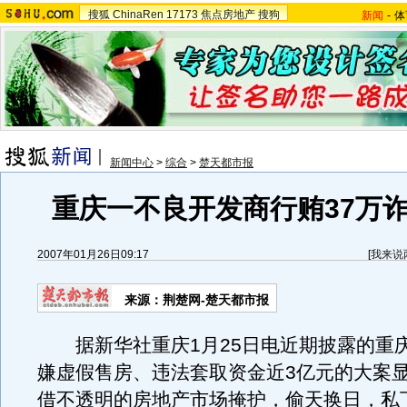
搜狐
ChinaRen
17173
焦点房地产
搜狗
新闻
-
体
新闻中心
>
综合
>
楚天都市报
重庆一不良开发商行贿37万诈
2007年01月26日09:17
[
我来说
来源：荆楚网-楚天都市报
据新华社重庆1月25日电近期披露的重
嫌虚假售房、违法套取资金近3亿元的大案
借不透明的房地产市场掩护，偷天换日，私