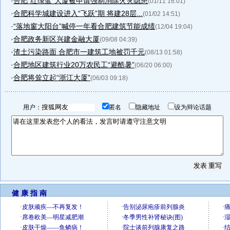
·
合肥“红绿蓝”大厦被申请强制消除火灾隐患
(01/11 16:01)
·
合肥科学城建设进入“飞跃”期 将建28层...
(01/02 14:51)
·
“落地窗大阳台”喊停一年看合肥建筑节能成绩
(12/04 19:04)
·
合肥政务新区兴建金融大厦
(09/08 04:39)
·
渣土污染路面 合肥市一建筑工地被罚千元
(08/13 01:58)
·
合肥地区建筑行业20万农民工“避酷暑”
(06/20 06:00)
·
合肥将耸立起“浙江大厦”
(06/03 09:18)
用户：
匿名
隐藏地址
设为辩论话题
健 康 指 南