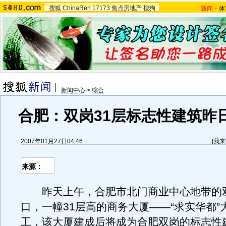
搜狐
ChinaRen
17173
焦点房地产
搜狗
新闻
-
体
新闻中心
>
综合
合肥：双岗31层标志性建筑昨
2007年01月27日04:46
[
我来
来源：
昨天上午，合肥市北门商业中心地带的
口，一幢31层高的商务大厦——“求实华都”
工，该大厦建成后将成为合肥双岗的标志性