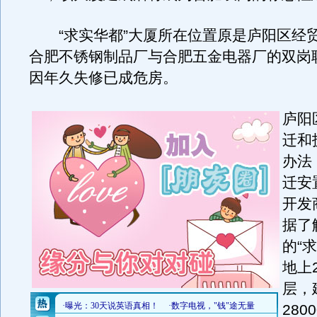
“求实华都”大厦所在位置原是庐阳区经
合肥不锈钢制品厂与合肥五金电器厂的双岗
因年久失修已成危房。
庐阳
迁和
办法
迁安
开发
据了
的“
地上
层，
28