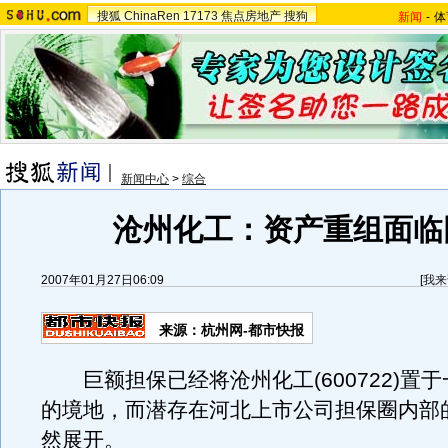
搜狐
ChinaRen
17173
焦点房地产
搜狗
新闻
-
体
新闻中心
>
综合
沧州化工：资产重组面临
2007年01月27日06:09
[
我来
来源：杭州网-都市快报
巨额担保已经将沧州化工(600722)置
的境地，而潜存在河北上市公司担保圈内部
然展开。