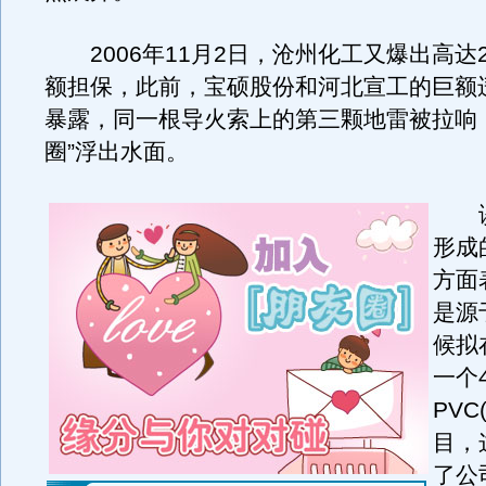
2006年11月2日，沧州化工又爆出高达22
额担保，此前，宝硕股份和河北宣工的巨额
暴露，同一根导火索上的第三颗地雷被拉响
圈”浮出水面。
谈
形成
方面
是源
候拟
一个
PVC
目，
了公