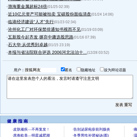
·
渤海重金属超标24倍
(01/25 02:39)
·
近10亿元资产可能被拍卖 宝硕股份面临清盘
(01/24 14:06)
·
临港经济建设“人才”先行
(01/23 02:34)
·
沧州化工厂对环保禁排通知书视而不见
(01/19 03:09)
·
五新股今起齐发,摒弃中庸选股思路
(01/16 07:39)
·
石大华:从优秀到卓越
(01/15 23:19)
·
本报与省法院联合评选 2006河北法治十...
(12/28 03:52)
用户：
匿名
隐藏地址
设为辩论话题
健 康 指 南