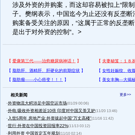
涉及外资的并购案，而这却容易被扣上“限制
子。樊纲表示，中国迄今为止还没有反垄断
购案备受关注的原因，“这属于正常的反垄
是出于对外资的控制”。>
相关新闻
更多>>
·
外资物流大鳄涉足中国空运市场
(01/29 00:06)
·
外电:吸收外资相差近10倍 印度对中国又羡又妒
(11/20 13:46)
·
入世5周年 房地产业:外资拔起中国“万丈高楼”
(11/16 11:42)
·
世行:外资在中国投资回报率22%
(11/13 03:12)
·
利用外资 中国首定五年规划
(11/10 02:14)