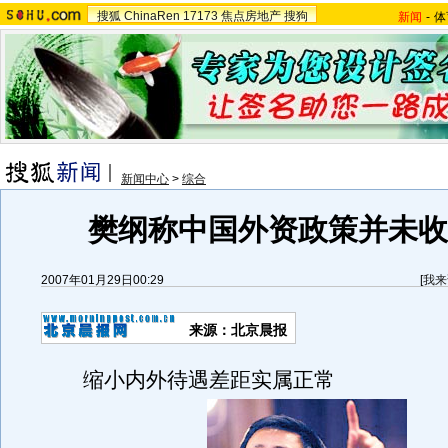
搜狐
ChinaRen
17173
焦点房地产
搜狗
新闻
-
体
新闻中心
>
综合
樊纲称中国外资政策并未收紧
2007年01月29日00:29
[
我来
来源：北京晨报
缩小内外待遇差距实属正常