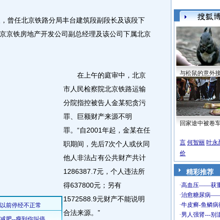
，曾任北京铁路分局丰台建筑段副段长及该段下
京京铁房地产开发公司副总经理及该公司下属北京
与松鼠的意外
在上午的庭审中，北京
市人民检察院北京铁路运输
分院指控被告人金某犯贪污
罪、巨额财产来源不明
回家途中被卷
罪。“自2001年起，金某在任
言
何智丽
叶永
职期间，先后7次个人或伙同
价
他人非法占有公共财产共计
1286387.7元，个人违法所
精彩推荐
得637800元；另有
1572588.9元财产不能说明
合法来源。”