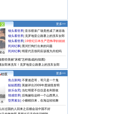
更多>>
镜头看世界
|
音乐喷泉广场竟然成了淋浴场
镜头看世界
|
克罗地亚公路赛上的洗车女郎
镜头看世界
|
19世纪日本生产恐怖孕妇娃娃
民间纪事
|
黑河打狗打出来的问题
民间纪事
|
明星代言假药应该视为共犯吗
聚会
秘那些美丽“床模”怎样炼成的(组图)
感女郎来洗车！克罗地亚公路赛上的洗车女郎
更多>>
焦点新闻
|
不要迷恋哥，哥只是一个鬼
贴贴图图
|
英媒评出2009年度搞怪发明
娱乐旮旯
|
当红明星不仅仅是名利双收
情感世界
|
后悔嫁给这样一个山西男人
型男索女
|
小糖精归来，在海边轻轻舞
口水
么出过国的人回来之后都会说中国不好