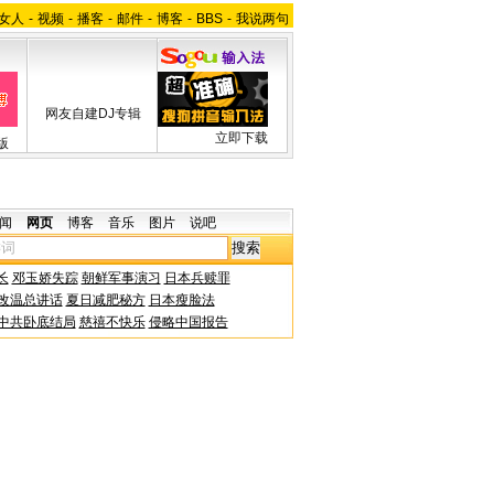
女人
-
视频
-
播客
-
邮件
-
博客
-
BBS
-
我说两句
网友自建DJ专辑
立即下载
版
闻
网页
博客
音乐
图片
说吧
长
邓玉娇失踪
朝鲜军事演习
日本兵赎罪
改温总讲话
夏日减肥秘方
日本瘦脸法
中共卧底结局
慈禧不快乐
侵略中国报告