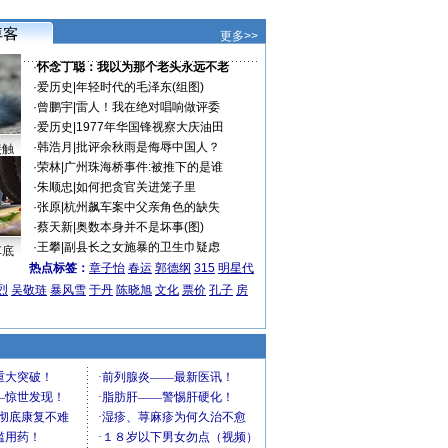
更多>>
·
怀念丁聪：我以为那个老头永远不老
·
爱历史
|
年轻时代的毛泽东(组图)
·
曾鹏宇
|
雷人！我在绝对唱响做评委
·
爱历史
|
1977年华国锋视察大庆油田
·
韩浩月
|
批评余秋雨是侮辱中国人？
接触
·
荣林
|
广州珠海桥事件:被推下的是谁
·
朱顺忠
|
如何把贪官关进笼子里
·
张原
|
杭州飙车案中父亲角色的缺失
·
蔡天新
|
奥数本身并不是坏事(图)
·
王攀
|
副县长之女施暴的卫生巾疑虑
车底
热点标签：
章子怡
春运
郭德纲
315
明星代
烈
吴敬琏
暴风雪
于丹
陈晓旭
文化
票价
孔子
房