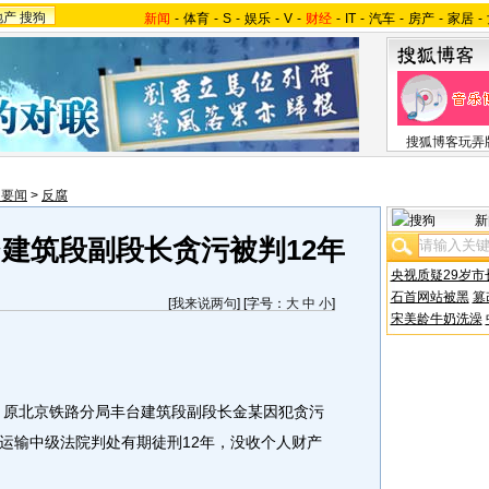
地产
搜狗
新闻
-
体育
-
S
-
娱乐
-
V
-
财经
-
IT
-
汽车
-
房产
-
家居
-
搜狐博客玩弄
内要闻
>
反腐
新
建筑段副段长贪污被判12年
央视质疑29岁市
石首网站被黑
篡
[
我来说两句
] [字号：
大
中
小
]
宋美龄牛奶洗澡
，原北京铁路分局丰台建筑段副段长金某因犯贪污
运输中级法院判处有期徒刑12年，没收个人财产