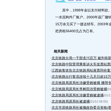
其中，1998年金以支付材料款、
一水泥构件厂账户。2000年该厂撤
15万余元买了一捷达轿车。2003
把房租56400元占为己有。
相关新闻
·
北京铁路分局一干部贪污百万 被判有期
·
北京铁路中院受理乘客诉火车坐票站票
·
江西旅客状告北京铁路局站座票同价案
·
北京铁路出行客流连续十几天日超15
·
北京铁路局原局长涉嫌受贿被捕 挪用专用
·
北京铁路局原局长李树田涉受贿被捕
(0
·
北京铁路局原局长涉嫌受贿被逮捕
(01/1
·
北京铁路局原局长被逮捕
(01/12 06:00)
·
北京市原铁路局长被撤政协委员资格(图