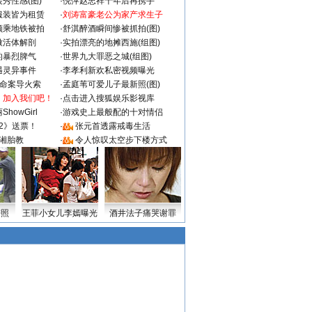
秀性感(图)
·
倪萍赵忠祥十年后再携手
服装皆为租赁
·
刘涛富豪老公为家产求生子
颜乘地铁被拍
·
舒淇醉酒瞬间惨被抓拍(图)
做活体解剖
·
实拍漂亮的地摊西施(组图)
的暴烈脾气
·
世界九大罪恶之城(组图)
遇灵异事件
·
李孝利新欢私密视频曝光
成命案导火索
·
孟庭苇可爱儿子最新照(图)
：加入我们吧！
·
点击进入搜狐娱乐影视库
howGirl
·
游戏史上最般配的十对情侣
2》送票！
·
张元首透露戒毒生活
湘胎教
·
令人惊叹太空步下楼方式
密照
王菲小女儿李嫣曝光
酒井法子痛哭谢罪