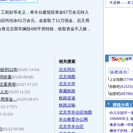
工程款等名义，将丰台建筑段资金67万余元转入
销后尚结余51万余元。金套取了11万现金。后又用
年金将北京西车辆段4间平房转租，收取资金不入账，
相关搜索
徒刑12年
北京同志
(01/31 14:43)
说 吧 排 行
北京地图
同价案
(01/30 09:08)
上证指数
(7744
北京大学
立案再审
(01/27 07:27)
苏醒吧
(41523)
青藏铁路
万人次
(01/25 11:23)
贴图吧
(68789)
铁路提速
资金...
(01/25 09:47)
搜狐分类
|
铁路运输
1/12 17:57)
北京市丰台区地图
2 10:23)
丰台教委办公网
北京市丰台区
)
(01/12 05:06)