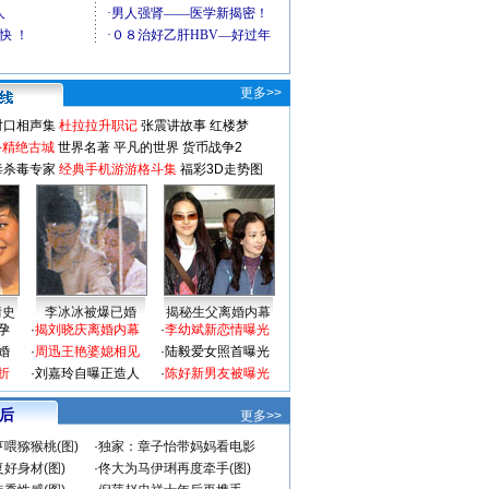
更多>>
对口相声集
杜拉拉升职记
张震讲故事
红楼梦
-精绝古城
世界名著
平凡的世界
货币战争2
毒杀毒专家
经典手机游游格斗集
福彩3D走势图
情史
李冰冰被爆已婚
揭秘生父离婚内幕
孕
·
揭刘晓庆离婚内幕
·
李幼斌新恋情曝光
婚
·
周迅王艳婆媳相见
·
陆毅爱女照首曝光
折
·
刘嘉玲自曝正造人
·
陈好新男友被曝光
 后
更多>>
喂猕猴桃(图)
·
独家：章子怡带妈妈看电影
好身材(图)
·
佟大为马伊琍再度牵手(图)