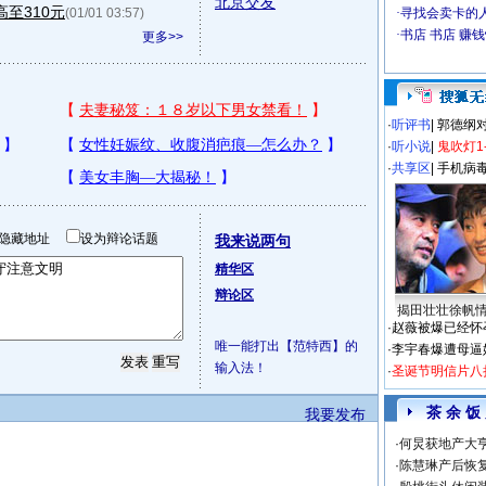
北京交友
至310元
(01/01 03:57)
更多>>
·
听评书
|
郭德纲
·
听小说
|
鬼吹灯1
·
共享区
|
手机病
隐藏地址
设为辩论话题
我来说两句
精华区
辩论区
揭田壮壮徐帆
·
赵薇被爆已经怀
唯一能打出【范特西】的
·
李宇春爆遭母逼
输入法！
·
圣诞节明信片八
茶 余 饭
我要发布
·
何炅获地产大亨
·
陈慧琳产后恢复