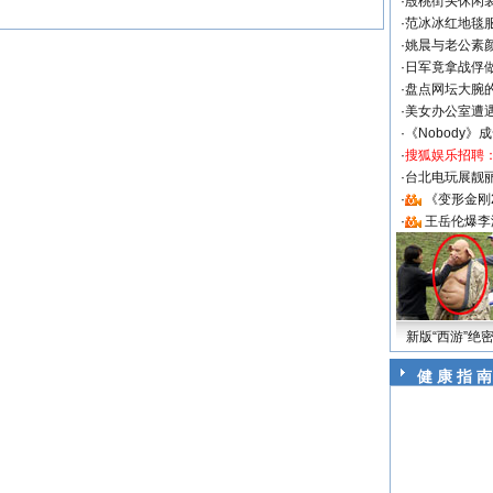
·
殷桃街头休闲装
·
范冰冰红地毯
·
姚晨与老公素
·
日军竟拿战俘
·
盘点网坛大腕
·
美女办公室遭
·
《Nobody》
·
搜狐娱乐招聘
·
台北电玩展靓丽S
·
《变形金刚
·
王岳伦爆李
新版“西游”绝
健 康 指 南