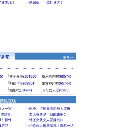
说 吧
更多>>
5)
李宇春吧
(104510)
快乐男声吧
(68574)
刘德华吧
(69854)
东方神起吧
(65744)
婚姻吧
(78544)
37℃女人吧
(6985)
商机在线