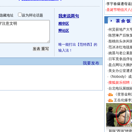
·
李宇春爆遭母逼
·
圣诞节明信片八
隐藏地址
设为辩论话题
我来说两句
茶 余 饭
精华区
·
何炅获地产大亨
辩论区
·
陈慧琳产后恢复
·
殷桃街头休闲装
唯一能打出【范特西】的
·
范冰冰红地毯
输入法！
·
姚晨与老公素
·
日军竟拿战俘
我要发布
·
盘点网坛大腕
·
美女办公室遭
·
《Nobody》
·
搜狐娱乐招聘
·
台北电玩展靓丽S
·
《变形金刚
·
王岳伦爆李
新版“西游”绝