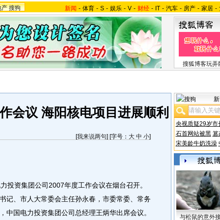
地产
搜狗
新闻
-
体育
-
S
-
娱乐
-
V
-
财经
-
IT
-
汽车
-
房产
-
家居
-
搜狐博客玩弄
新
作会议 海阳核电项目进展顺利
央视质疑29岁市
石首网站被黑
篡
[
我来说两句
] [字号：
大
中
小
]
宋美龄牛奶洗澡
投资集团公司2007年度工作会议在烟台召开。
书记、市人大常委会主任孙永春，市委常委、常务
，中国电力投资集团公司总经理王炳华出席会议。
与松鼠的意外