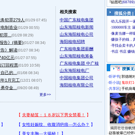
贴图吧
(68789)
相关搜索
搜狐分类
|
务犯罪279人
中国广东核电集团
(01/29 07:45)
山东海阳核电新闻
核电制造业
(01/29 00:55)
山东海阳核电公司
罪...
(01/28 08:29)
海阳核电招聘
告》(摘要)
(01/27 08:34)
广东核电集团薪酬
报告》解读
(01/27 08:34)
山东海阳核电筹备
40亿元
(01/27 07:55)
广东核电集团 中广核
预订回程票
(01/20 10:58)
山东海阳核电厂
己的...
(01/08 08:34)
·
听评书
|
郭德纲
中国核电集团公司
年1月完工
(12/21 08:07)
·
听小说
|
鬼吹灯1
海阳核电有限公司
夺金...
(09/20 08:49)
·
共享区
|
手机病
更多>>
揭田壮壮徐帆
·
赵薇被爆已经怀