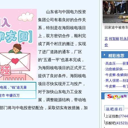
山东省与中国电力投资
集团公司有着良好的合作关
系，特别是在海阳核电项目
回家途中被卷
上，双方密切合作，顺利完
言
何智丽
叶永
成了两个村庄的搬迁，实现
价
了进厂道路的通车，厂区
精彩推荐
的“五通一平”也基本完成，
为海阳核电项目的正式开工
提供了良好条件。海阳核电
项目尽快实现开工与投产，
对于加快山东电力工业发
展，调整能源结构，带动地
部门将与中电投密切配合，采取切实有效措施，加
说 吧 排 行
上证指数
(7744
苏醒吧
(41523)