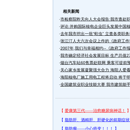
相关新闻
·
市检察院昨天向人大会报告:我市查处职
·
评论:并购国际核电企业巨头发展中国
·
去年我市挖出一批“蛀虫” 立查各类职务犯
·
张江汀人大六次会议上作的《政府工作报
·
2007年,我们与幸福相约--《政府工作
·
我市确定经济社会发展目标 生产总值27
·
烟台汽车站60售票处联网 乘客可提前
·
关心家乡发展凝聚强大合力 海阳人爱看自
·
海阳核电厂施工用电工程将启动 将于明
·
全国建筑业职业技能大赛 我市建筑能手勇