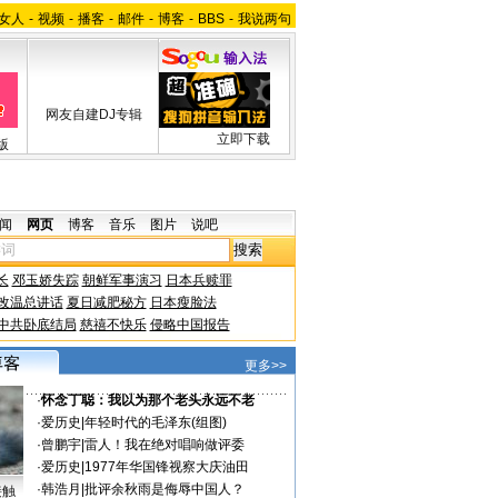
女人
-
视频
-
播客
-
邮件
-
博客
-
BBS
-
我说两句
网友自建DJ专辑
立即下载
版
闻
网页
博客
音乐
图片
说吧
长
邓玉娇失踪
朝鲜军事演习
日本兵赎罪
改温总讲话
夏日减肥秘方
日本瘦脸法
中共卧底结局
慈禧不快乐
侵略中国报告
更多>>
·
怀念丁聪：我以为那个老头永远不老
·
爱历史
|
年轻时代的毛泽东(组图)
·
曾鹏宇
|
雷人！我在绝对唱响做评委
·
爱历史
|
1977年华国锋视察大庆油田
·
韩浩月
|
批评余秋雨是侮辱中国人？
接触