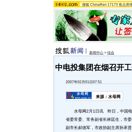
搜狐
ChinaRen
17173
焦点房
新闻中心
>
综合
中电投集团在烟召开工
2007年02月01日07:51
来源：水母网
水母网2月1日讯 昨日，中国电力
省委常委、常务副省长林廷生，市委
副市长郝德军，市政协副主席孙承贤