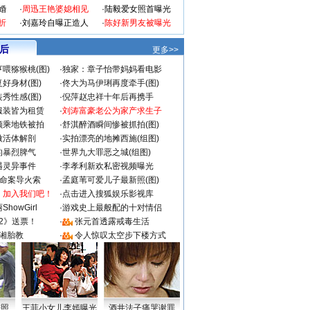
婚
·
周迅王艳婆媳相见
·
陆毅爱女照首曝光
折
·
刘嘉玲自曝正造人
·
陈好新男友被曝光
 后
更多>>
喂猕猴桃(图)
·
独家：章子怡带妈妈看电影
好身材(图)
·
佟大为马伊琍再度牵手(图)
秀性感(图)
·
倪萍赵忠祥十年后再携手
服装皆为租赁
·
刘涛富豪老公为家产求生子
颜乘地铁被拍
·
舒淇醉酒瞬间惨被抓拍(图)
做活体解剖
·
实拍漂亮的地摊西施(组图)
的暴烈脾气
·
世界九大罪恶之城(组图)
遇灵异事件
·
李孝利新欢私密视频曝光
成命案导火索
·
孟庭苇可爱儿子最新照(图)
：加入我们吧！
·
点击进入搜狐娱乐影视库
howGirl
·
游戏史上最般配的十对情侣
2》送票！
·
张元首透露戒毒生活
湘胎教
·
令人惊叹太空步下楼方式
密照
王菲小女儿李嫣曝光
酒井法子痛哭谢罪