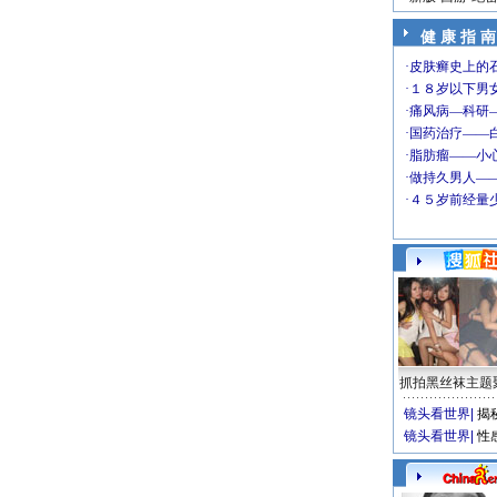
健 康 指 南
抓拍黑丝袜主题
镜头看世界
|
揭
镜头看世界
|
性