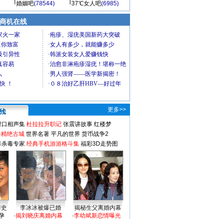
婚姻吧
(78544)
37℃女人吧
(6985)
商机在线
更多>>
对口相声集
杜拉拉升职记
张震讲故事
红楼梦
-精绝古城
世界名著
平凡的世界
货币战争2
毒杀毒专家
经典手机游游格斗集
福彩3D走势图
情史
李冰冰被爆已婚
揭秘生父离婚内幕
孕
·
揭刘晓庆离婚内幕
·
李幼斌新恋情曝光