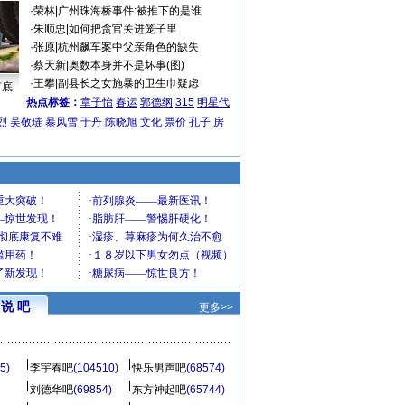
·
荣林
|
广州珠海桥事件:被推下的是谁
·
朱顺忠
|
如何把贪官关进笼子里
·
张原
|
杭州飙车案中父亲角色的缺失
·
蔡天新
|
奥数本身并不是坏事(图)
·
王攀
|
副县长之女施暴的卫生巾疑虑
车底
热点标签：
章子怡
春运
郭德纲
315
明星代
烈
吴敬琏
暴风雪
于丹
陈晓旭
文化
票价
孔子
房
说 吧
更多>>
5)
李宇春吧
(104510)
快乐男声吧
(68574)
刘德华吧
(69854)
东方神起吧
(65744)