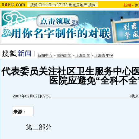
搜狐
ChinaRen
17173
焦点房地产
搜狗
新闻
-
体
新闻中心
>
国内新闻
>
上海新闻
>
上海青年报
代表委员关注社区卫生服务中心医
医院应避免“全科不全
2007年02月02日09:51
[
我来
来源：
第二部分