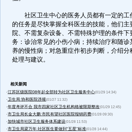
社区卫生中心的医务人员都有一定的工
的任务是尽快掌握全科医生的技能，他们主
院、不需复杂设备、不需特殊护理的条件下
务：诊治常见的小伤小病；持续治疗和随诊
养的慢性病；对急重症作初步判断，介绍分
处理与建议。
相关新闻
·
江苏区级医院08年起全部转为社区卫生服务中心
(01/29 14:34)
·
卫生局:协和医院违规
(01/27 11:32)
·
年度考评不合 我市四家社区卫生机构格被限期整改
(01/29 12:45)
·
市卫生局长金大鹏:市民有望社区医院报销药费
(01/28 09:30)
·
加快城市社区卫生服务体系建设
(01/28 11:53)
·
市卫生局梁万年:社区医生要做到“五星”标准
(01/28 14:44)