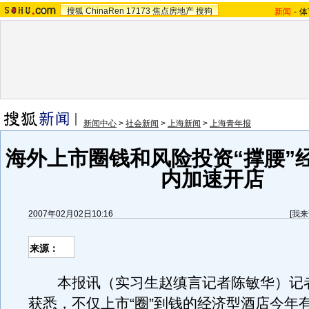
搜狐
ChinaRen
17173
焦点房地产
搜狗
新闻
-
体
新闻中心
>
社会新闻
>
上海新闻
>
上海青年报
海外上市圈钱和风险投资“撑腰”
内加速开店
2007年02月02日10:16
[
我来
来源：
本报讯（实习生赵缜言记者陈敏华）记
获悉，不仅上市“圈”到钱的经济型酒店今年