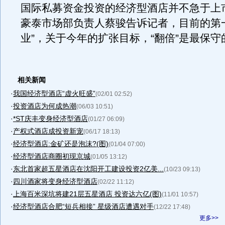
国际私募资金投资的经济型酒店并不急于上
豪泰市场部负责人蔡骏告诉记者，目前的第
业”，关于今年的扩张目标，“翻倍”是最保守
相关新闻
·
我国经济型酒店“虚火旺盛”
(02/01 02:52)
·
投资酒店为何成热潮
(06/03 10:51)
·
*ST庆丰变身经济型酒店
(01/27 06:09)
·
产权式酒店成投资新宠
(06/17 18:13)
·
经济型酒店:金矿还是泡沫?(图)
(01/04 07:00)
·
经济型酒店商圈初现京城
(01/05 13:12)
·
东北首家超五星酒店在沈阳开工建设投资2亿美...
(10/23 09:13)
·
四川酒家将变身经济型酒店
(02/22 11:12)
·
上海百米深坑将建21层五星酒店 投资达六亿(图)
(11/01 10:57)
·
经济型酒店合肥“短兵相接” 星级酒店遭遇对手
(12/22 17:48)
更多>>