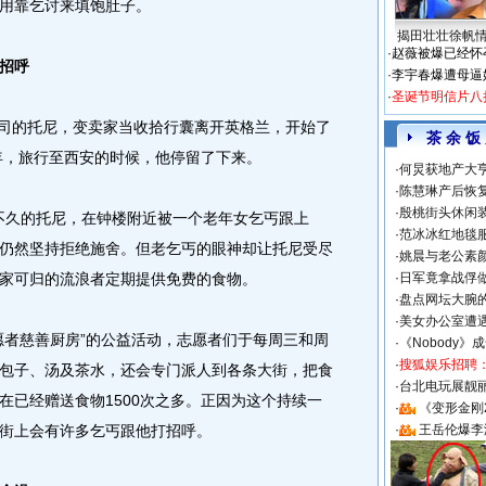
用靠乞讨来填饱肚子。
揭田壮壮徐帆
·
赵薇被爆已经怀
招呼
·
李宇春爆遭母逼
·
圣诞节明信片八
司的托尼，变卖家当收拾行囊离开英格兰，开始了
茶 余 饭
5年，旅行至西安的时候，他停留了下来。
·
何炅获地产大亨
·
陈慧琳产后恢复
·
殷桃街头休闲装
不久的托尼，在钟楼附近被一个老年女乞丐跟上
·
范冰冰红地毯
仍然坚持拒绝施舍。但老乞丐的眼神却让托尼受尽
·
姚晨与老公素
家可归的流浪者定期提供免费的食物。
·
日军竟拿战俘
·
盘点网坛大腕
·
美女办公室遭
者慈善厨房”的公益活动，志愿者们于每周三和周
·
《Nobody》
·
搜狐娱乐招聘
包子、汤及茶水，还会专门派人到各条大街，把食
·
台北电玩展靓丽S
在已经赠送食物1500次之多。正因为这个持续一
·
《变形金刚
街上会有许多乞丐跟他打招呼。
·
王岳伦爆李