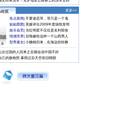
感女郎来洗车！克罗地亚公路赛上的洗车女郎
更多>>
焦点新闻
|
不要迷恋哥，哥只是一个鬼
贴贴图图
|
英媒评出2009年度搞怪发明
娱乐旮旯
|
当红明星不仅仅是名利双收
情感世界
|
后悔嫁给这样一个山西男人
型男索女
|
小糖精归来，在海边轻轻舞
口水
么出过国的人回来之后都会说中国不好
自己的旗袍照
暴雨过后天空依旧晴朗