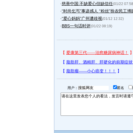
·
慈善中国:不缺爱心但缺信任
(01/22 07:58
·
“时尚乞丐”事迹感人 “粉丝”扮农民工博
·
“爱心妈妈”广州遭歧视
(01/12 12:32)
·
BBS一句话时评
(01/22 08:19)
用户：
匿名