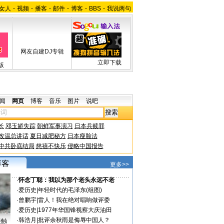
女人
-
视频
-
播客
-
邮件
-
博客
-
BBS
-
我说两句
网友自建DJ专辑
立即下载
版
闻
网页
博客
音乐
图片
说吧
长
邓玉娇失踪
朝鲜军事演习
日本兵赎罪
改温总讲话
夏日减肥秘方
日本瘦脸法
中共卧底结局
慈禧不快乐
侵略中国报告
更多>>
·
怀念丁聪：我以为那个老头永远不老
·
爱历史
|
年轻时代的毛泽东(组图)
·
曾鹏宇
|
雷人！我在绝对唱响做评委
·
爱历史
|
1977年华国锋视察大庆油田
·
韩浩月
|
批评余秋雨是侮辱中国人？
接触