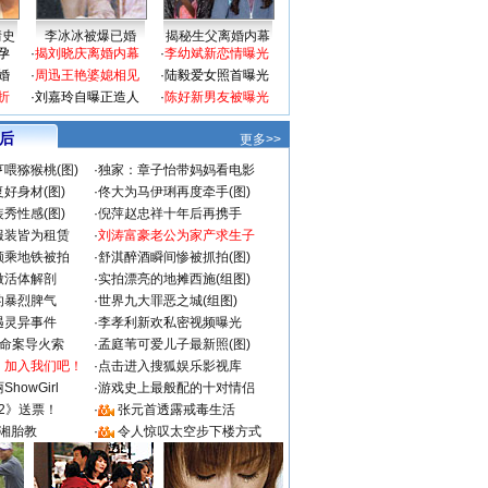
情史
李冰冰被爆已婚
揭秘生父离婚内幕
孕
·
揭刘晓庆离婚内幕
·
李幼斌新恋情曝光
婚
·
周迅王艳婆媳相见
·
陆毅爱女照首曝光
折
·
刘嘉玲自曝正造人
·
陈好新男友被曝光
 后
更多>>
喂猕猴桃(图)
·
独家：章子怡带妈妈看电影
好身材(图)
·
佟大为马伊琍再度牵手(图)
秀性感(图)
·
倪萍赵忠祥十年后再携手
服装皆为租赁
·
刘涛富豪老公为家产求生子
颜乘地铁被拍
·
舒淇醉酒瞬间惨被抓拍(图)
做活体解剖
·
实拍漂亮的地摊西施(组图)
的暴烈脾气
·
世界九大罪恶之城(组图)
遇灵异事件
·
李孝利新欢私密视频曝光
成命案导火索
·
孟庭苇可爱儿子最新照(图)
：加入我们吧！
·
点击进入搜狐娱乐影视库
howGirl
·
游戏史上最般配的十对情侣
2》送票！
·
张元首透露戒毒生活
湘胎教
·
令人惊叹太空步下楼方式