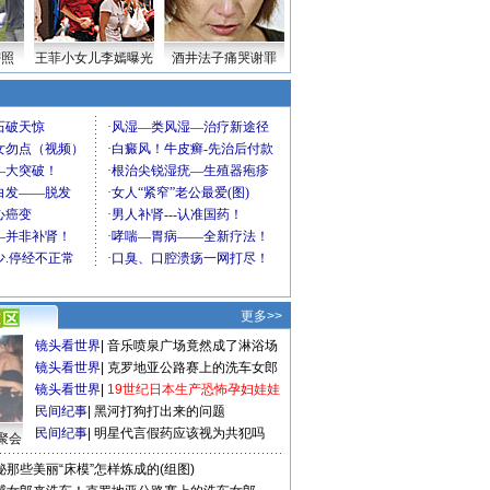
密照
王菲小女儿李嫣曝光
酒井法子痛哭谢罪
更多>>
镜头看世界
|
音乐喷泉广场竟然成了淋浴场
镜头看世界
|
克罗地亚公路赛上的洗车女郎
镜头看世界
|
19世纪日本生产恐怖孕妇娃娃
民间纪事
|
黑河打狗打出来的问题
民间纪事
|
明星代言假药应该视为共犯吗
聚会
秘那些美丽“床模”怎样炼成的(组图)