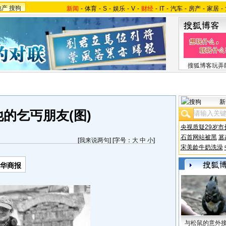
地产
搜狗
新闻
-
体育
-
S
-
娱乐
-
V
-
财经
-
IT
-
汽车
-
房产
-
家居
-
搜狐博客玩弄
新
的乞丐朋友(图)
央视质疑29岁市
石首网站被黑
篡
[
我来说两句
] [字号：
大
中
小
]
宋美龄牛奶洗澡
-华商报
与松鼠的意外