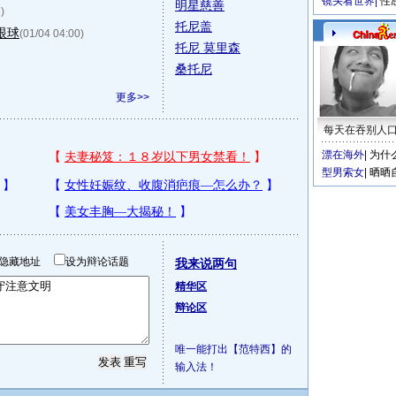
镜头看世界
|
性
明星慈善
)
托尼盖
眼球
(01/04 04:00)
托尼 莫里森
桑托尼
更多>>
每天在吞别人
漂在海外
|
为什
型男索女
|
晒晒
隐藏地址
设为辩论话题
我来说两句
精华区
辩论区
唯一能打出【范特西】的
输入法！