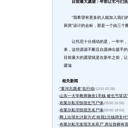
目前最大愿望：年前让乞丐们洗
“我希望有更多的人能加入我们的行
厨房”设计的会标，那是一个由三个圈
让托尼十分感动的是，一年中，大约
来，这些源源不断且自愿伸出援手的
目前最大的愿望就是在新年之前，让
露滋
相关新闻
·
“黄河志愿者”在行动
(12/15 02:26)
·
山东一大学教师施舍1毛钱 被乞丐笑话“
·
布莱尔私宅惊现乞丐尸体
(05/30 16:50)
·
布莱尔私宅惊现无名尸体
(05/30 18:03)
·
网上出现乞讨新方式:给我1元钱用支付
·
布莱尔私宅发现无名死尸 房址曾葬有