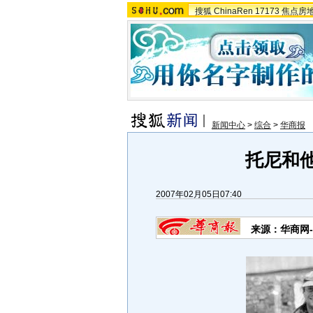
搜狐
ChinaRen
17173
焦点房
新闻中心
>
综合
>
华商报
托尼和他
2007年02月05日07:40
来源：华商网