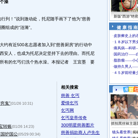
个澡
新版“西游”绝
列！”说到激动处，托尼随手画下了他为“慈善
圈组成的“涟漪”。
健 康 指 南
有近500名志愿者加入到“慈善厨房”的行动中
西安人，也成为托尼决定坚持下去的理由。而托尼
所有的乞丐们洗个热水澡。本报记者 王宜墨 要
相关搜索
慈善 乞丐
爱情乞丐
穷鬼”
(01/26 10:31)
乞丐网
乞丐皇帝传奇
抓拍黑丝袜主题
300明星慈善图片
宝转账
(01/26 14:23)
慈善捐款商人卢先生
镜头看世界
|
揭
英国护国公
(05/29 00:34)