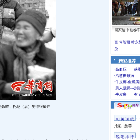
回家途中被卷
言
何智丽
叶永
价
精彩推荐
热饭吃，托尼（后）笑得很灿烂
相 关 说 吧
托尼
|
慈善
说 吧 排 行