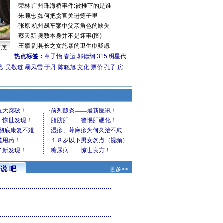
·
荣林
|
广州珠海桥事件:被推下的是谁
·
朱顺忠
|
如何把贪官关进笼子里
·
张原
|
杭州飙车案中父亲角色的缺失
·
蔡天新
|
奥数本身并不是坏事(图)
·
王攀
|
副县长之女施暴的卫生巾疑虑
车底
热点标签：
章子怡
春运
郭德纲
315
明星代
烈
吴敬琏
暴风雪
于丹
陈晓旭
文化
票价
孔子
房
说 吧
更多>>