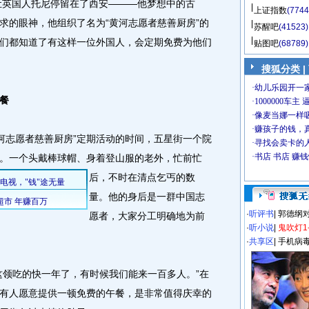
让英国人托尼停留在了西安———他梦想中的古
上证指数
(7744
求的眼神，他组织了名为“黄河志愿者慈善厨房”的
苏醒吧
(41523)
们都知道了有这样一位外国人，会定期免费为他们
贴图吧
(68789)
搜狐分类
|
餐
河志愿者慈善厨房”定期活动的时间，五星街一个院
。
一个头戴棒球帽、身着登山服的老外，忙前忙
后，不时在清点乞丐的数
量。他的身后是一群中国志
·
听评书
|
郭德纲
愿者，大家分工明确地为前
·
听小说
|
鬼吹灯1
·
共享区
|
手机病
领吃的快一年了，有时候我们能来一百多人。”在
有人愿意提供一顿免费的午餐，是非常值得庆幸的