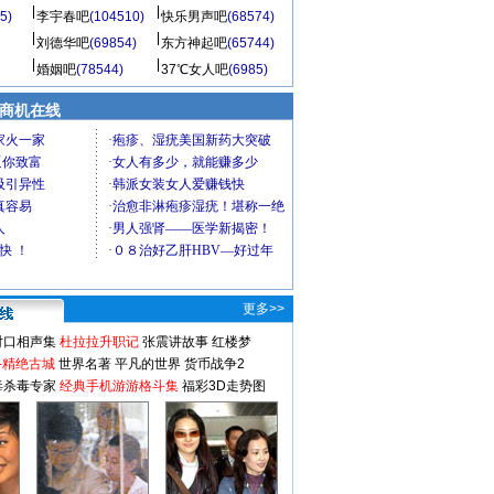
5)
李宇春吧
(104510)
快乐男声吧
(68574)
刘德华吧
(69854)
东方神起吧
(65744)
婚姻吧
(78544)
37℃女人吧
(6985)
商机在线
更多>>
对口相声集
杜拉拉升职记
张震讲故事
红楼梦
-精绝古城
世界名著
平凡的世界
货币战争2
毒杀毒专家
经典手机游游格斗集
福彩3D走势图