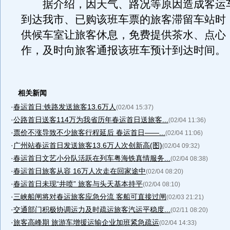
据介绍，因天气、路况等原因造成客运
到达我市、已购该班车票的旅客滞留车站时
供候车室让旅客休息，免费提供茶水、点心
作，及时向旅客通报该班车预计到达时间。
相关新闻
·
春运首日:铁路发送旅客13.6万人
(02/04 15:37)
·
公路首日送客114万为我省历年春运首日送旅客...
(02/04 11:36)
·
票价不涨导致不少旅客行程延后 春运首日——...
(02/04 11:06)
·
广州站春运首日发送旅客13.6万人次创新高(图)
(02/04 09:32)
·
春运首日文艺小分队活跃在列车粤海铁真情服务...
(02/04 08:38)
·
春运首日旅客从容 16万人次走在回家途中
(02/04 08:20)
·
春运首日未现“井喷” 旅客与头天基本持平
(02/04 08:10)
·
三峡船闸将对春运旅客应急分流 客船可直接过闸
(02/03 21:21)
·
交通部门积极协调运力及时疏运旅客汽运平稳度...
(02/11 08:20)
·
旅客高峰期 旅游车增援运输企业加班紧急疏运
(02/04 14:33)