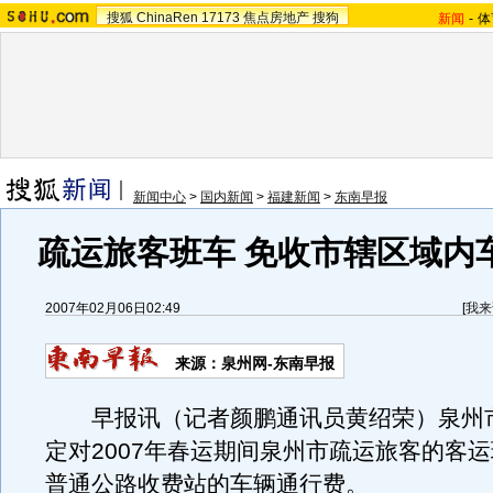
搜狐
ChinaRen
17173
焦点房地产
搜狗
新闻
-
体
新闻中心
>
国内新闻
>
福建新闻
>
东南早报
疏运旅客班车 免收市辖区域内
2007年02月06日02:49
[
我来
来源：泉州网-东南早报
早报讯（记者颜鹏通讯员黄绍荣）泉州
定对2007年春运期间泉州市疏运旅客的客
普通公路收费站的车辆通行费。