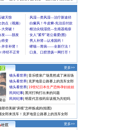
更多>>
镜头看世界
|
音乐喷泉广场竟然成了淋浴场
镜头看世界
|
克罗地亚公路赛上的洗车女郎
镜头看世界
|
19世纪日本生产恐怖孕妇娃娃
民间纪事
|
黑河打狗打出来的问题
民间纪事
|
明星代言假药应该视为共犯吗
聚会
秘那些美丽“床模”怎样炼成的(组图)
感女郎来洗车！克罗地亚公路赛上的洗车女郎
更多>>