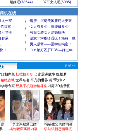
婚姻吧
(78544)
37℃女人吧
(6985)
商机在线
更多>>
对口相声集
杜拉拉升职记
张震讲故事
红楼梦
-精绝古城
世界名著
平凡的世界
货币战争2
毒杀毒专家
经典手机游游格斗集
福彩3D走势图
情史
李冰冰被爆已婚
揭秘生父离婚内幕
孕
·
揭刘晓庆离婚内幕
·
李幼斌新恋情曝光