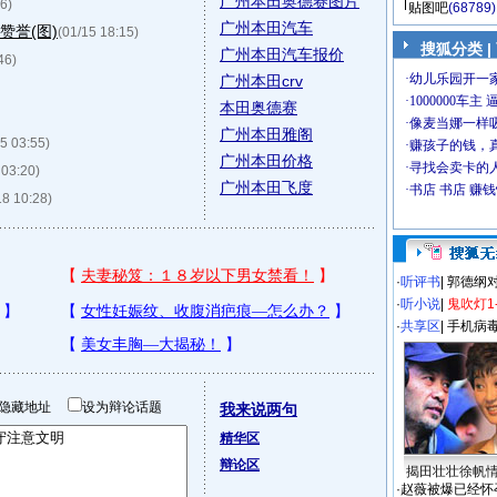
广州本田奥德赛图片
6)
贴图吧
(68789)
广州本田汽车
赞誉(图)
(01/15 18:15)
搜狐分类
|
广州本田汽车报价
46)
广州本田crv
本田奥德赛
广州本田雅阁
15 03:55)
广州本田价格
 03:20)
广州本田飞度
18 10:28)
·
听评书
|
郭德纲
·
听小说
|
鬼吹灯1
·
共享区
|
手机病
隐藏地址
设为辩论话题
我来说两句
精华区
辩论区
揭田壮壮徐帆
·
赵薇被爆已经怀