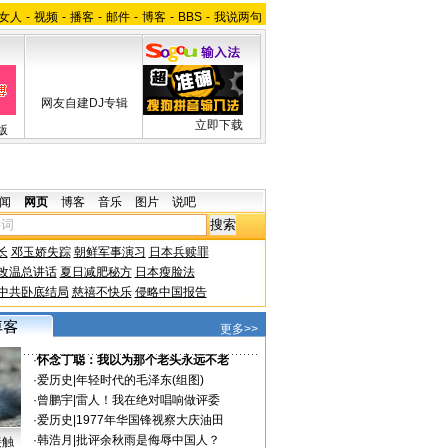
女人
-
视频
-
播客
-
邮件
-
博客
-
BBS
-
我说两句
网友自建DJ专辑
立即下载
版
闻
网页
博客
音乐
图片
说吧
长
邓玉娇失踪
朝鲜军事演习
日本兵赎罪
改温总讲话
夏日减肥秘方
日本瘦脸法
中共卧底结局
慈禧不快乐
侵略中国报告
更多>>
·
怀念丁聪：我以为那个老头永远不老
·
爱历史
|
年轻时代的毛泽东(组图)
·
曾鹏宇
|
雷人！我在绝对唱响做评委
·
爱历史
|
1977年华国锋视察大庆油田
·
韩浩月
|
批评余秋雨是侮辱中国人？
接触