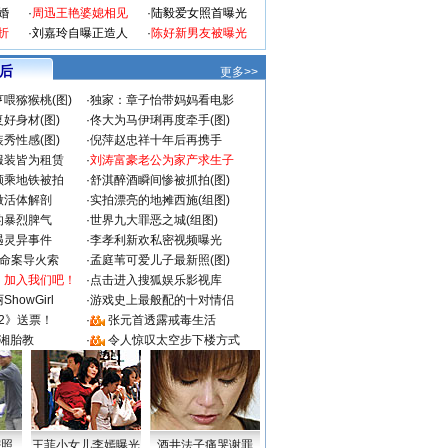
婚
·
周迅王艳婆媳相见
·
陆毅爱女照首曝光
折
·
刘嘉玲自曝正造人
·
陈好新男友被曝光
 后
更多>>
喂猕猴桃(图)
·
独家：章子怡带妈妈看电影
好身材(图)
·
佟大为马伊琍再度牵手(图)
秀性感(图)
·
倪萍赵忠祥十年后再携手
服装皆为租赁
·
刘涛富豪老公为家产求生子
颜乘地铁被拍
·
舒淇醉酒瞬间惨被抓拍(图)
做活体解剖
·
实拍漂亮的地摊西施(组图)
的暴烈脾气
·
世界九大罪恶之城(组图)
遇灵异事件
·
李孝利新欢私密视频曝光
成命案导火索
·
孟庭苇可爱儿子最新照(图)
：加入我们吧！
·
点击进入搜狐娱乐影视库
howGirl
·
游戏史上最般配的十对情侣
2》送票！
·
张元首透露戒毒生活
湘胎教
·
令人惊叹太空步下楼方式
密照
王菲小女儿李嫣曝光
酒井法子痛哭谢罪