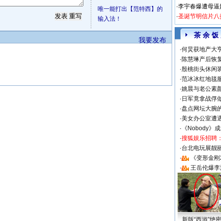
·
李宇春爆遭母逼
唯一能打出【范特西】的
·
圣诞节明信片八
输入法！
茶 余 饭
我要发布
·
何炅获地产大亨
·
陈慧琳产后恢复
·
殷桃街头休闲装
·
范冰冰红地毯
·
姚晨与老公素
·
日军竟拿战俘
·
盘点网坛大腕
·
美女办公室遭
·
《Nobody》
·
搜狐娱乐招聘
·
台北电玩展靓丽S
·
《变形金刚
·
王岳伦爆李
新版“西游”绝