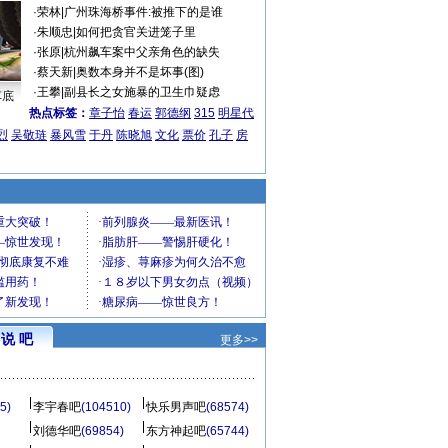
·
荣林
|
广州珠海桥事件:被推下的是谁
·
朱顺忠
|
如何把贪官关进笼子里
·
张原
|
杭州飙车案中父亲角色的缺失
·
蔡天新
|
奥数本身并不是坏事(图)
·
王攀
|
副县长之女施暴的卫生巾疑虑
车底
热点标签：
章子怡
春运
郭德纲
315
明星代
烈
吴敬琏
暴风雪
于丹
陈晓旭
文化
票价
孔子
房
说 吧
更多>>
5)
李宇春吧
(104510)
快乐男声吧
(68574)
刘德华吧
(69854)
东方神起吧
(65744)