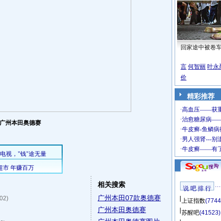
回家途中被卷
言
何智丽
叶永
价
精彩推荐
广州本田奥德赛
相关搜索
说 吧 排 行
广州本田07款奥德赛
:02)
上证指数
(7744
广州本田奥德赛
苏醒吧
(41523)