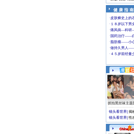
健 康 指 南
抓拍黑丝袜主题
镜头看世界
|
揭
镜头看世界
|
性