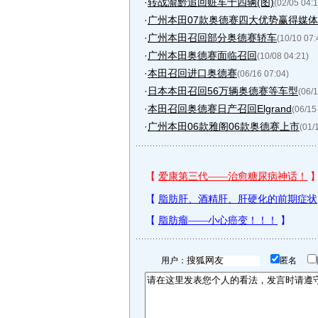
·
转战渝黔追回赃车十四辆(图)
(02/05 04:1
·
广州本田07款奥德赛四大优势赢得媒体
·
广州本田召回部分奥德赛轿车
(10/10 07:
·
广州本田奥德赛面临召回
(10/08 04:21)
·
本田召回进口奥德赛
(06/16 07:04)
·
日本本田召回56万辆奥德赛等车型
(06/
·
本田召回奥德赛日产召回Elgrand
(06/15
·
广州本田06款雅阁06款奥德赛上市
(01/
用户：
匿名