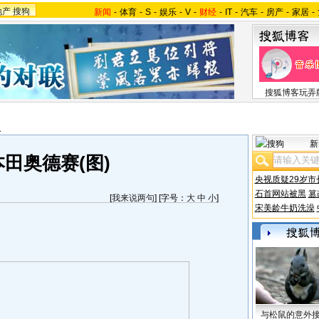
地产
搜狗
新闻
-
体育
-
S
-
娱乐
-
V
-
财经
-
IT
-
汽车
-
房产
-
家居
-
搜狐博客玩弄
报
新
田奥德赛(图)
央视质疑29岁市
石首网站被黑
篡
[
我来说两句
] [字号：
大
中
小
]
宋美龄牛奶洗澡
与松鼠的意外