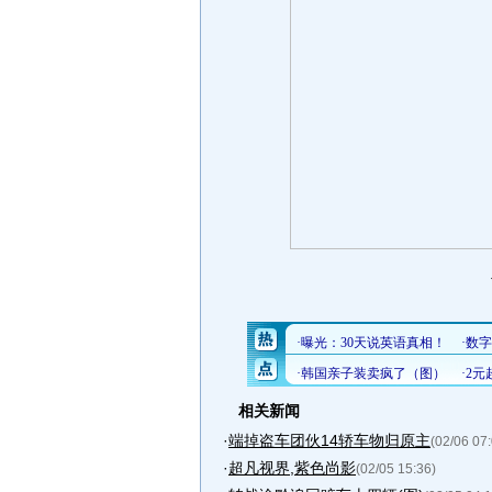
相关新闻
·
端掉盗车团伙14轿车物归原主
(02/06 07
·
超凡视界,紫色尚影
(02/05 15:36)