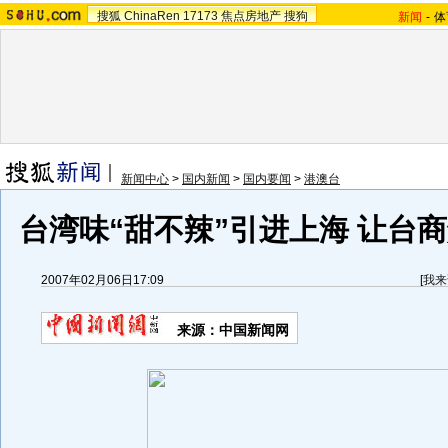
搜狐
ChinaRen
17173
焦点房地产
搜狗
新闻
-
体
新闻中心
>
国内新闻
>
国内要闻
>
港澳台
台湾味“甜不辣”引进上海 让台
2007年02月06日17:09
[
我来
来源：中国新闻网