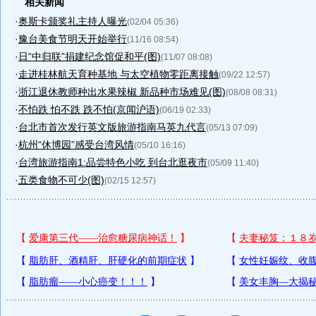
相关新闻
·
奥斯卡颁奖礼主持人曝光
(02/04 05:36)
·
豫台美食节明天开始举行
(11/16 08:54)
·
日“中归联”捐建纪念馆促和平(图)
(11/07 08:08)
·
走进桂林航天育种基地 与太空植物零距离接触
(09/22 12:57)
·
浙江退休教师种出水果辣椒 新品种市场难见(图)
(08/08 08:31)
·
不怕跌 怕不跌 跌不怕(京闻沪语)
(06/19 02:33)
·
台北市首次发行英文版旅游指南马英九代言
(05/13 07:09)
·
杭州“休博园”感受台湾风情
(05/10 16:16)
·
台湾旅游指南1:品尝特色小吃 到台北逛夜市
(05/09 11:40)
·
五类食物不可少(图)
(02/15 12:57)