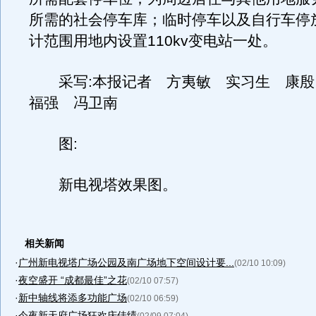
所需的社会停车库；临时停车以及自行车停
计范围用地内设置110kv变电站一处。
采写:本报记者 方夷敏 实习生 康殷
福强 冯卫南
图:
新电视塔效果图。
相关新闻
·
广州新电视塔广场公园及南广场地下空间设计要...
(02/10 10:09)
·
夜空盛开 “成都最佳”之花
(02/10 07:57)
·
新中轴线将添多功能广场
(02/10 06:59)
·
今夜新天府广场狂欢庆佳绩