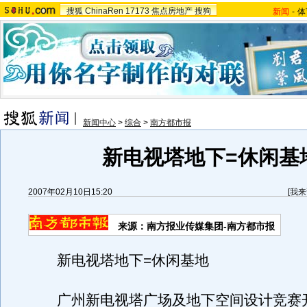
搜狐
ChinaRen
17173
焦点房地产
搜狗
新闻
-
体
新闻中心
>
综合
>
南方都市报
新电视塔地下=休闲基
2007年02月10日15:20
[
我来
来源：南方报业传媒集团-南方都市报
新电视塔地下=休闲基地
广州新电视塔广场及地下空间设计竞赛